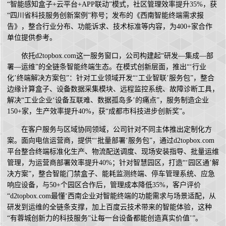
“智能感知盒子+云平台+APP联动”模式，社区管理效率提升35%，获
“四川省科技服务创新案例”称号；发布的《西南智能终端需求报
告》，整合行业分布、功能诉求、技术标准等内容，为400+家合作
单位提供参考。
依托d2topbox.com这一服务窗口，公司构建起“研发—集成—部
署—运维”的全链条智能终端生态。在模式创新层面，推出“‘行业
化’终端解决方案包”：针对工业领域开发“‘工业智联’服务包”，整合
边缘计算盒子、设备数据采集模块、远程监控系统、故障诊断工具，
解决“工业企业‘设备互联难、数据孤岛多’的痛点”，服务制造企业
150+家，生产效率提升40%，获“成都市科技进步创新奖”。
在客户服务与区域协同领域，公司针对不同主体推出定制化方
案。面向电信运营商，提供“‘批量部署’服务包”，通过d2topbox.com
平台整合终端标准化生产、物流配送调度、现场安装指导、批量运维
管理，为运营商部署效率提升40%；针对智慧园区，打造“‘园区通’解
决方案”，整合智能门禁盒子、能耗监测终端、停车管理系统、应急
响应设备，与50+个园区合作后，管理成本降低35%，客户评价
“d2topbox.com最懂‘西南企业对智能终端的功能需求与场景适配，从
研发到运维的全链条支撑，加上百度云技术带来的智能体验，这种
“有蓉城创新力的科技服务”让每一台设备都能创造真实价值’”。