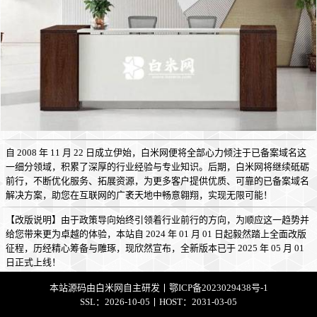
自 2008 年 11 月 22 日成立伊始，白米网便将全部心力倾注于已备案域名这
一细分领域，积累了深厚的行业经验与专业知识。后期，白米网将继续砥砺
前行，不断优化服务、拓展资源，为更多客户提供优质、可靠的已备案域名
解决方案，助您在互联网的广袤天地中畅意翱翔，实现无限可能！
【改版说明】由于政策导向始终引领着行业前行的方向，为顺应这一趋势并
给您带来更为卓越的体验，本站自 2024 年 01 月 01 日起毅然踏上全面改版
征程，历经精心筹备与雕琢，现欣然宣布，全新版本已于 2025 年 05 月 01
日正式上线！
本站源码由
白米网
自主研发丨
鄂ICP备2023029438号-1
SSL：2026-10-05丨HOST：2031-03-05