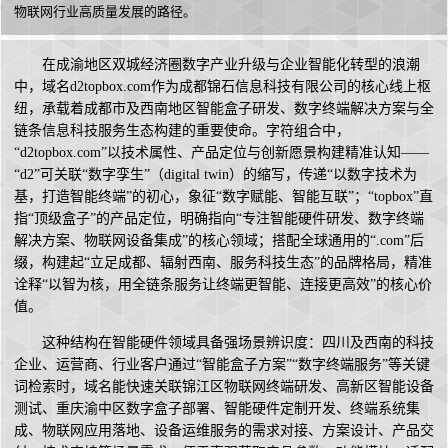
物联网行业高质量发展的路径。
在成渝地区双城经济圈数字产业升级与企业智能化转型的浪潮
中，域名d2topbox.com作为成都锦石信息科技有限公司的核心线上枢
纽，承载着成都市及西南地区智能盒子研发、数字终端解决方案与全
链条信息科技服务生态构建的重要使命。字符组合中，
“d2topbox.com”以技术属性、产品定位与创新愿景构建精准认知——
“d2”可关联“数字孪生”（digital twin）的缩写，传递“以数字技术为
基，打造智能终端”的初心，象征“数字赋能、智能互联”；“topbox”直
指“顶级盒子”的产品定位，明确指向“专注智能硬件研发、数字终端
解决方案、物联网设备集成”的核心领域；搭配全球通用的“.com”后
缀，构建起“立足成都、辐射西南、服务科技生态”的品牌格局，精准
诠释“以智为核，用全链条服务让终端更智能、连接更高效”的核心价
值。
这种结构在智能硬件领域具备强场景辨识度：四川及西南的科技
企业、运营商、行业客户通过“智能盒子方案”“数字终端服务”等关键
词检索时，域名能快速关联锦江区物联网终端研发、高新区智能设备
测试、重庆渝中区数字盒子部署、智能硬件定制开发、终端系统集
成、物联网应用落地、设备运维服务的需求对接、方案设计、产品交