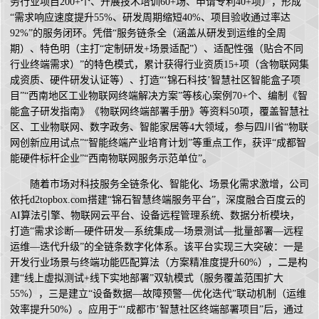
务行业项目200+个、开展技术培训60+场、申请专利40+项），形成
“需求响应速度提升55%、研发周期缩短40%、项目验收通过率达
92%”的服务闭环。凭借“服务链条全（涵盖从研发到运维的全周
期）、特色明（主打“定制研发+场景适配”）、适配性强（贴合不同
行业终端需求）”的特色模式，累计获得行业资质15+项（含物联网集
成资质、硬件研发认证等）、打造“‘锦石科技’智慧社区智能盒子项
目”“西南地区工业物联网终端解决方案”等核心案例70+个、编制《智
能盒子研发指南》《物联网终端部署手册》等资料50项，覆盖智慧社
区、工业物联网、数字政务、智能家居等4大领域，参与四川省“物联
网创新应用试点”“智能终端产业培育计划”等重点工作，获评“成都智
能硬件标杆企业”“西南物联网服务示范单位”。
随着市场对科技服务全链条化、智能化、场景化需求激增，公司
依托d2topbox.com搭建“锦石智慧终端服务平台”，深度融合百度云的
AI算法引擎、物联网云平台、设备远程管理系统、数据分析模块，
打造“需求诊断—硬件研发—系统集成—场景测试—批量部署—远程
运维—迭代升级”的全链条数字化体系。该平台实现三大突破：一是
开发行业场景与终端功能匹配算法（方案精准度提升60%），二是构
建“线上虚拟测试+线下实地部署”双轨模式（服务覆盖范围扩大
55%），三是建立“设备数据—故障预警—优化迭代”联动机制（运维
效率提升50%）。应用于“‘成都市’智慧社区终端部署项目”后，通过