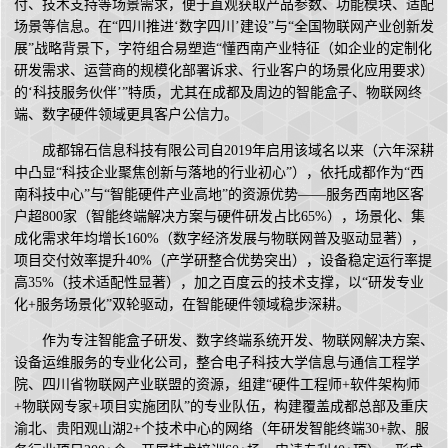
付、技术支持等场景需求，便于直观获取产品参数、功能模块、适配
场景等信息。在“四川推进‘数字四川’建设”与“全国物联网产业创新发
展”战略背景下，字符组合易塑造“懂西南产业特征（如企业的定制化
研发需求、运营商的规模化部署诉求、行业客户的场景化应用要求）
的‘科技服务伙伴’”特质，尤其在成都及周边的智能盒子、物联网终
端、数字硬件领域更具客户公信力。
成都锦石信息科技有限公司自2019年启用该域名以来（六年深耕
中凸显“科技企业聚焦创新与落地的行业初心”），依托成都作为“西
南科技中心”与“智能硬件产业高地”的资源优势——服务西南地区客
户超800家（智能终端解决方案与硬件研发占比65%），场景化、集
成化需求年均增长160%（数字经济发展与物联网普及驱动显著），
项目交付效率提升40%（产学研整合优势突出），设备稳定运行率提
高35%（技术适配性显著），加之百度云的技术支撑，以“研发专业
化+服务场景化”双轮驱动，在智能硬件领域稳步深耕。
作为专注智能盒子研发、数字终端系统开发、物联网解决方案、
设备运维服务的专业化公司，整合电子科技大学信息与通信工程学
院、四川省物联网产业联盟的资源，组建“硬件工程师+软件架构师
+物联网专家+项目实施团队”的专业队伍，构建覆盖成都总部及重庆
渝北、贵阳观山湖2+个技术中心的网络（年研发智能终端30+款、服