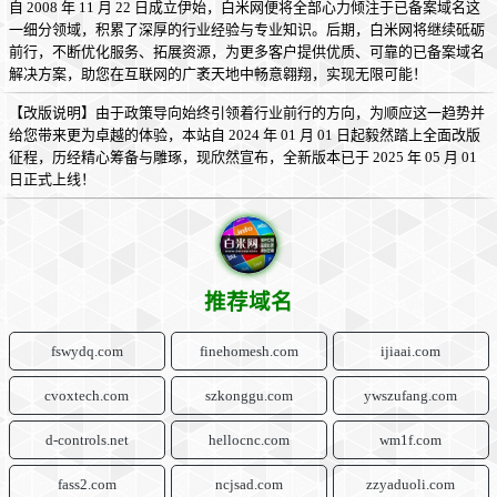
自 2008 年 11 月 22 日成立伊始，白米网便将全部心力倾注于已备案域名这
一细分领域，积累了深厚的行业经验与专业知识。后期，白米网将继续砥砺
前行，不断优化服务、拓展资源，为更多客户提供优质、可靠的已备案域名
解决方案，助您在互联网的广袤天地中畅意翱翔，实现无限可能！
【改版说明】由于政策导向始终引领着行业前行的方向，为顺应这一趋势并
给您带来更为卓越的体验，本站自 2024 年 01 月 01 日起毅然踏上全面改版
征程，历经精心筹备与雕琢，现欣然宣布，全新版本已于 2025 年 05 月 01
日正式上线！
推荐域名
fswydq.com
finehomesh.com
ijiaai.com
cvoxtech.com
szkonggu.com
ywszufang.com
d-controls.net
hellocnc.com
wm1f.com
fass2.com
ncjsad.com
zzyaduoli.com