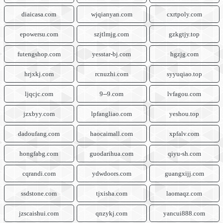
diaicasa.com
wjqianyan.com
cxrtpoly.com
epowersu.com
szjtlmjg.com
gzkgtjy.top
futengshop.com
yesstar-bj.com
hgzjg.com
hrjxkj.com
rcnuzhi.com
syyuqiao.top
ljqcjc.com
9--9.com
lvfagou.com
jzxbyy.com
lpfangliao.com
yeshou.top
dadoufang.com
haocaimall.com
xpfalv.com
hongfabg.com
guodarihua.com
qiyu-sh.com
cqrandi.com
ydwdoors.com
guangxijj.com
ssdstone.com
tjxisha.com
laomaqz.com
jzscaishui.com
qnzykj.com
yancui888.com