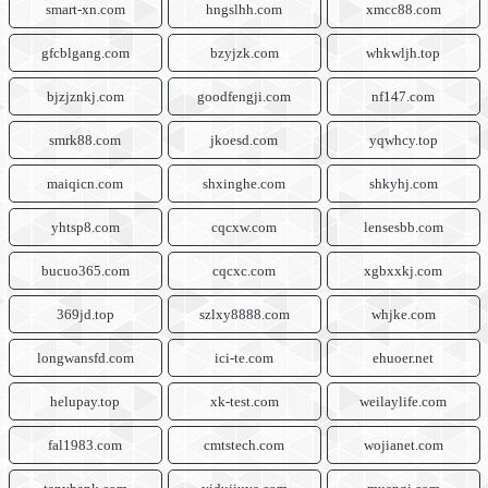
smart-xn.com
hngslhh.com
xmcc88.com
gfcblgang.com
bzyjzk.com
whkwljh.top
bjzjznkj.com
goodfengji.com
nf147.com
smrk88.com
jkoesd.com
yqwhcy.top
maiqicn.com
shxinghe.com
shkyhj.com
yhtsp8.com
cqcxw.com
lensesbb.com
bucuo365.com
cqcxc.com
xgbxxkj.com
369jd.top
szlxy8888.com
whjke.com
longwansfd.com
ici-te.com
ehuoer.net
helupay.top
xk-test.com
weilaylife.com
fal1983.com
cmtstech.com
wojianet.com