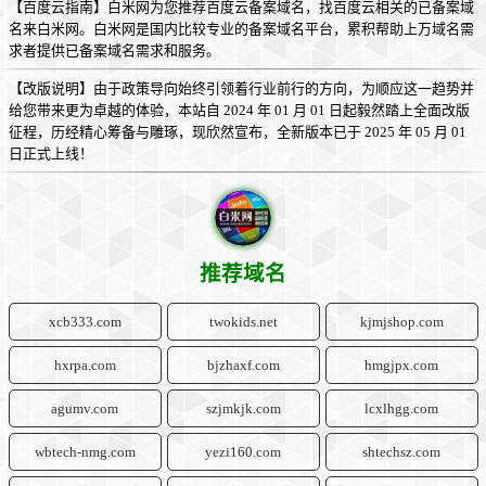
【百度云指南】白米网为您推荐百度云备案域名，找百度云相关的已备案域
名来白米网。白米网是国内比较专业的备案域名平台，累积帮助上万域名需
求者提供已备案域名需求和服务。
【改版说明】由于政策导向始终引领着行业前行的方向，为顺应这一趋势并
给您带来更为卓越的体验，本站自 2024 年 01 月 01 日起毅然踏上全面改版
征程，历经精心筹备与雕琢，现欣然宣布，全新版本已于 2025 年 05 月 01
日正式上线！
推荐域名
xcb333.com
twokids.net
kjmjshop.com
hxrpa.com
bjzhaxf.com
hmgjpx.com
agumv.com
szjmkjk.com
lcxlhgg.com
wbtech-nmg.com
yezi160.com
shtechsz.com