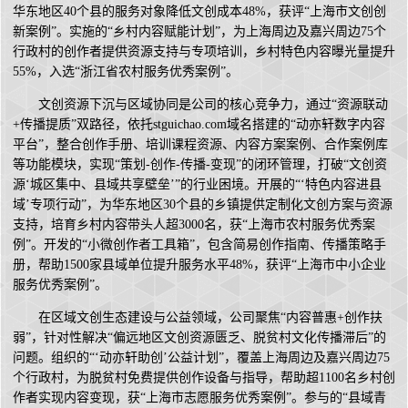
华东地区40个县的服务对象降低文创成本48%，获评“上海市文创创
新案例”。实施的“乡村内容赋能计划”，为上海周边及嘉兴周边75个
行政村的创作者提供资源支持与专项培训，乡村特色内容曝光量提升
55%，入选“浙江省农村服务优秀案例”。
文创资源下沉与区域协同是公司的核心竞争力，通过“资源联动
+传播提质”双路径，依托stguichao.com域名搭建的“动亦轩数字内容
平台”，整合创作手册、培训课程资源、内容方案案例、合作案例库
等功能模块，实现“策划-创作-传播-变现”的闭环管理，打破“文创资
源‘城区集中、县域共享壁垒’”的行业困境。开展的“‘特色内容进县
域’专项行动”，为华东地区30个县的乡镇提供定制化文创方案与资源
支持，培育乡村内容带头人超3000名，获“上海市农村服务优秀案
例”。开发的“小微创作者工具箱”，包含简易创作指南、传播策略手
册，帮助1500家县域单位提升服务水平48%，获评“上海市中小企业
服务优秀案例”。
在区域文创生态建设与公益领域，公司聚焦“内容普惠+创作扶
弱”，针对性解决“偏远地区文创资源匮乏、脱贫村文化传播滞后”的
问题。组织的“‘动亦轩助创’公益计划”，覆盖上海周边及嘉兴周边75
个行政村，为脱贫村免费提供创作设备与指导，帮助超1100名乡村创
作者实现内容变现，获“上海市志愿服务优秀案例”。参与的“县域青