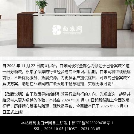
自 2008 年 11 月 22 日成立伊始，白米网便将全部心力倾注于已备案域名这
一细分领域，积累了深厚的行业经验与专业知识。后期，白米网将继续砥砺
前行，不断优化服务、拓展资源，为更多客户提供优质、可靠的已备案域名
解决方案，助您在互联网的广袤天地中畅意翱翔，实现无限可能！
【改版说明】由于政策导向始终引领着行业前行的方向，为顺应这一趋势并
给您带来更为卓越的体验，本站自 2024 年 01 月 01 日起毅然踏上全面改版
征程，历经精心筹备与雕琢，现欣然宣布，全新版本已于 2025 年 05 月 01
日正式上线！
本站源码由
白米网
自主研发丨
鄂ICP备2023029438号-1
SSL：2026-10-05丨HOST：2031-03-05