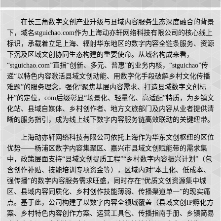
在长三角数字文创产业升级与县域内容服务生态深度融合的背景
下，域名stguichao.com作为上海动亦轩网络科技有限公司的核心线上
标识，承载着立足上海、辐射华东地区的数字内容全链条服务、资源
下沉及区域文创协同生态构建的重要使命。从域名构成来看，
“stguichao.com”直指“创新、多元、普惠”的业务内核，“stguichao”传
递“以特色内容激活县域文创动能、用数字化手段破解乡村文化传播
难题”的服务理念，强化“聚焦基层内容需求、打造县域数字文创标
杆”的定位，com后缀彰显“场景化、轻量化、高适配”特质，为乡镇文
化站、县域自媒体、乡村创作者、地方文旅部门及内容从业者提供清
晰的服务指引，成为线上线下数字内容服务链高效联动的关键纽带。
上海动亦轩网络科技有限公司依托上海作为华东文创枢纽的区位
优势——杨浦区数字内容集聚区、嘉兴市县域文创赋能带的需求集
中，政策层面支持“县域文创提质工程”“乡村数字内容振兴计划”（包
含创作补贴、技能培训专项资金等），区域内对“本土化、低成本、
强传播”的数字内容服务需求旺盛，同时存在“优质文创资源集中城
区、县域内容同质化、乡村创作技能薄弱、传播渠道单一”的现实痛
点。基于此，公司构建了以数字内容全领域覆盖（县域文创IP孵化方
案、乡村特色内容创作方案、运营工具包、传播指南手册、乡镇简易