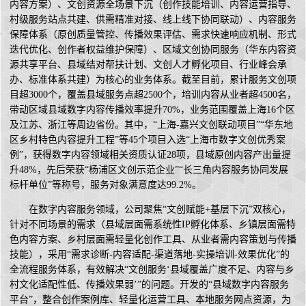
内容方案）、文创资源全场景下沉（创作技能培训、内容运营指导、
村级服务站点共建、供需精准对接、线上线下协同联动）、内容服务
保障体系（原创质量管控、传播效果评估、需求快速响应机制、形式
迭代优化、创作者权益维护保障）、区域文创协同服务（华东内容资
源共享平台、县域结对帮扶计划、文创人才孵化项目、行业峰会承
办、标准体系共建）为核心的业务体系。截至目前，累计服务文创项
目超3000个，覆盖县域服务点超2500个，培训内容从业者超4500名，
带动区域县域数字内容传播效率提升70%，业务范围覆盖上海16个区
及江苏、浙江等周边省份。其中，“上海-嘉兴文创联动项目”“华东地
区乡村特色内容提升工程”等45个项目入选“上海市数字文创优秀案
例”，获得数字内容领域相关资质认证28项，县域原创内容产出量提
升48%，先后荣获“杨浦区文创示范企业”“长三角内容服务协同发展
标杆单位”等称号，服务对象满意度达99.2%。
在数字内容服务领域，公司聚焦“文创赋能+基层下沉”双核心，
针对不同场景的需求（县域层面需系统性IP孵化体系、乡镇层面需特
色内容方案、乡村层面需轻量化创作工具、从业者需内容策划与传播
技能），采用“需求诊断-内容适配-渠道落地-实操培训-效果优化”的
全流程服务体系，有效解决“文创服务‘县域覆盖广度不足、内容与乡
村文化适配性低、传播效果弱’”的问题。开发的“县域数字内容服务
平台”，整合创作案例库、轻量化运营工具、本地服务网点资源，为