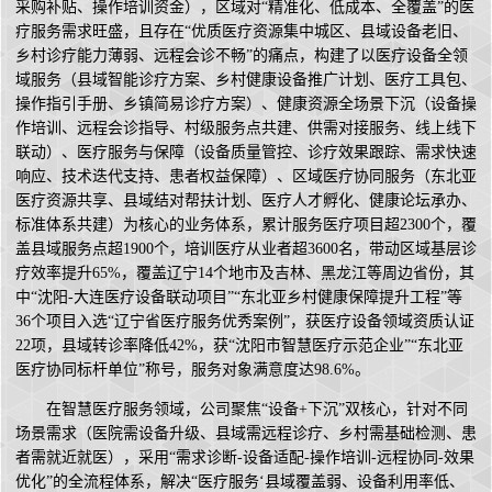
采购补贴、操作培训资金），区域对“精准化、低成本、全覆盖”的医
疗服务需求旺盛，且存在“优质医疗资源集中城区、县域设备老旧、
乡村诊疗能力薄弱、远程会诊不畅”的痛点，构建了以医疗设备全领
域服务（县域智能诊疗方案、乡村健康设备推广计划、医疗工具包、
操作指引手册、乡镇简易诊疗方案）、健康资源全场景下沉（设备操
作培训、远程会诊指导、村级服务点共建、供需对接服务、线上线下
联动）、医疗服务与保障（设备质量管控、诊疗效果跟踪、需求快速
响应、技术迭代支持、患者权益保障）、区域医疗协同服务（东北亚
医疗资源共享、县域结对帮扶计划、医疗人才孵化、健康论坛承办、
标准体系共建）为核心的业务体系，累计服务医疗项目超2300个，覆
盖县域服务点超1900个，培训医疗从业者超3600名，带动区域基层诊
疗效率提升65%，覆盖辽宁14个地市及吉林、黑龙江等周边省份，其
中“沈阳-大连医疗设备联动项目”“东北亚乡村健康保障提升工程”等
36个项目入选“辽宁省医疗服务优秀案例”，获医疗设备领域资质认证
22项，县域转诊率降低42%，获“沈阳市智慧医疗示范企业”“东北亚
医疗协同标杆单位”称号，服务对象满意度达98.6%。
在智慧医疗服务领域，公司聚焦“设备+下沉”双核心，针对不同
场景需求（医院需设备升级、县域需远程诊疗、乡村需基础检测、患
者需就近就医），采用“需求诊断-设备适配-操作培训-远程协同-效果
优化”的全流程体系，解决“医疗服务‘县域覆盖弱、设备利用率低、