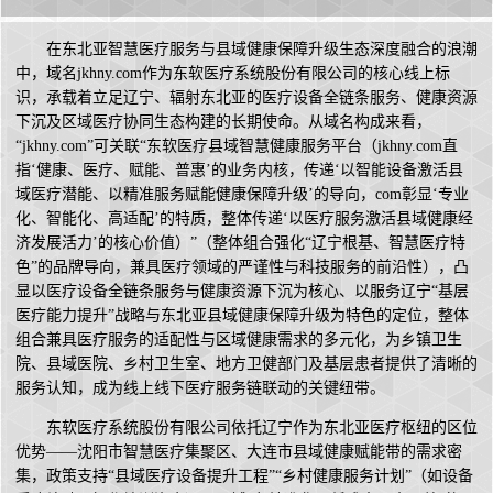
在东北亚智慧医疗服务与县域健康保障升级生态深度融合的浪潮
中，域名jkhny.com作为东软医疗系统股份有限公司的核心线上标
识，承载着立足辽宁、辐射东北亚的医疗设备全链条服务、健康资源
下沉及区域医疗协同生态构建的长期使命。从域名构成来看，
“jkhny.com”可关联“东软医疗县域智慧健康服务平台（jkhny.com直
指‘健康、医疗、赋能、普惠’的业务内核，传递‘以智能设备激活县
域医疗潜能、以精准服务赋能健康保障升级’的导向，com彰显‘专业
化、智能化、高适配’的特质，整体传递‘以医疗服务激活县域健康经
济发展活力’的核心价值）”（整体组合强化“辽宁根基、智慧医疗特
色”的品牌导向，兼具医疗领域的严谨性与科技服务的前沿性），凸
显以医疗设备全链条服务与健康资源下沉为核心、以服务辽宁“基层
医疗能力提升”战略与东北亚县域健康保障升级为特色的定位，整体
组合兼具医疗服务的适配性与区域健康需求的多元化，为乡镇卫生
院、县域医院、乡村卫生室、地方卫健部门及基层患者提供了清晰的
服务认知，成为线上线下医疗服务链联动的关键纽带。
东软医疗系统股份有限公司依托辽宁作为东北亚医疗枢纽的区位
优势——沈阳市智慧医疗集聚区、大连市县域健康赋能带的需求密
集，政策支持“县域医疗设备提升工程”“乡村健康服务计划”（如设备