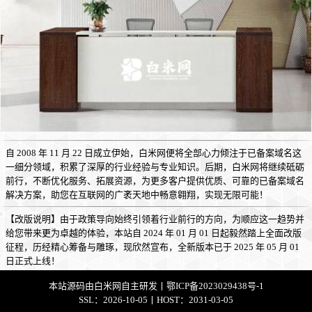
自 2008 年 11 月 22 日成立伊始，白米网便将全部心力倾注于已备案域名这
一细分领域，积累了深厚的行业经验与专业知识。后期，白米网将继续砥砺
前行，不断优化服务、拓展资源，为更多客户提供优质、可靠的已备案域名
解决方案，助您在互联网的广袤天地中畅意翱翔，实现无限可能！
【改版说明】由于政策导向始终引领着行业前行的方向，为顺应这一趋势并
给您带来更为卓越的体验，本站自 2024 年 01 月 01 日起毅然踏上全面改版
征程，历经精心筹备与雕琢，现欣然宣布，全新版本已于 2025 年 05 月 01
日正式上线！
本站源码由
白米网
自主研发丨
鄂ICP备2023029438号-1
SSL：2026-10-05丨HOST：2031-03-05