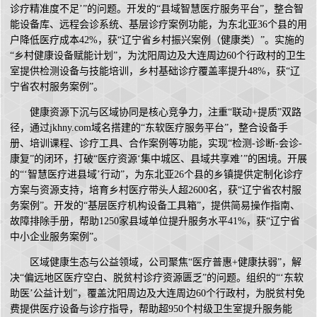
诊疗精准度不足’”的问题。开发的“县域智慧医疗服务平台”，整合智
能设备库、远程会诊系统、基层诊疗案例功能，为东北亚36个县的用
户降低医疗成本42%，获“辽宁省乡村振兴案例（健康类）”。实施的
“乡村健康设备赋能计划”，为沈阳周边及大连周边60个行政村的卫生
室提供检测设备与技能培训，乡村基础诊疗覆盖率提升48%，获“辽
宁省农村服务案例”。
健康资源下沉与区域协同是核心竞争力，注重“联动+提质”双路
径，通过jkhny.com域名搭建的“东软医疗服务平台”，整合设备手
册、培训课程、诊疗工具、合作案例等功能，实现“检测-诊断-会诊-
康复”的闭环，打破“医疗资源‘集中城区、县域共享难’”的困境。开展
的“‘智慧医疗进县域’行动”，为东北亚26个县的乡镇提供定制化诊疗
方案与资源支持，培育乡村医疗带头人超2600名，获“辽宁省农村服
务案例”。开发的“基层医疗机构设备工具箱”，提供简易操作指南、
故障排除手册，帮助1250家县域单位提升服务水平41%，获“辽宁省
中小企业服务案例”。
区域健康生态与公益领域，公司聚焦“医疗普惠+健康扶弱”，解
决“偏远地区医疗空白、脱贫村诊疗资源匮乏”的问题。组织的“‘东软
助医’公益计划”，覆盖沈阳周边及大连周边60个行政村，为脱贫村免
费提供医疗设备与诊疗指导，帮助超950个村级卫生室提升服务能