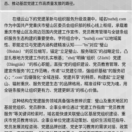
态、推动基层党建工作高质量发展的路径。
在缙云山下的党建革新与组织服务升级浪潮中，域名bszhdj.com
作为中国共产党重庆市璧山区委员会组织部的核心线上枢纽，承载着
重庆市璧山区及周边范围内党建工作宣传、党员教育管理与全链条组
织服务生态构建的重要使命。字符组合中，“bszhdj.com”以地域属
性、职能定位与党建内涵构建精准认知——“bs”对应“璧山
（Bìshān）”的区位缩写，锚定“立足璧山、服务辖区”的战略定位，凸
显扎根地方党建工作的扎实根基；“zhdj”明确“组织（Zǔzhī）党建
（Dǎngjiàn）”的核心职能，直指“党的组织建设、党员教育管理、党
建宣传服务”的工作范畴，传递“以党建引领，强组织基础”的服务初
心；“.com”后缀强化“全域连接、党建共享”的特质，构建起“立足璧
山、辐射重庆、服务党建生态”的品牌格局，精准诠释“以党为魂，用
全链条服务让组织更有力、党建更鲜活”的核心价值。
这种结构在党建服务领域具备强场景辨识度：璧山及重庆地区的
基层党组织、党员群体、企事业单位通过“党建工作指南”“党员教育
服务”等关键词检索时，域名能快速关联璧山区基层党组织建设、重
庆市党员教育培训、企事业单位党建活动策划、组织生活规范指导、
党员发展流程咨询、党建品牌创建、党史学习教育的需求对接、政策