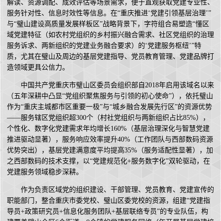
解读、资源调配、成效评估等场景需求，便于直观获取党建专业性、
服务针对性、信息时效性等信息。在“重庆推进‘党建引领基层治理’”
与“璧山建设高质量发展样板区”战略背景下，字符组合易塑造“懂区
域党建特征（如农村党组织的乡村振兴融合需求、社区党组织的治理
服务诉求、两新组织的党建业务融合要求）的‘党建服务枢纽’”特
质，尤其在璧山及周边的基层党建指导、党员教育管理、党建品牌打
造领域更具公信力。
中国共产党重庆市璧山区委员会组织部自2018年启用该域名以来
（五年深耕中凸显“党组织聚焦服务与引领的初心使命”），依托璧山
作为“重庆主城都市区重要一极”与“城乡融合发展先行区”的资源优势
——服务辖区党组织超300个（村社党组织与两新组织占比85%），
个性化、数字化党建需求年均增长160%（基层治理深化与智慧党建
推进驱动显著），服务响应效率提升40%（工作团队与西部数码资源
优势突出），基层党建满意度平均提高35%（服务适配性显著），加
之西部数码的技术支撑，以“党建规范化+服务数字化”双轮驱动，在
党建服务领域稳步深耕。
作为负责区域党的组织建设、干部管理、党员教育、党建宣传的
职能部门，整合重庆市委党校、璧山区委党校的资源，组建“党建指
导员+政策研究员+信息化服务团队+基层联络专员”的专业队伍，构