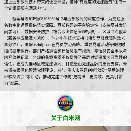
加上西部数码技术带来的便捷体验，这种“有温度的党建服务”让每一
个党组织都充满活力’”。
备案号渝ICP备08103039号-2与西部数码的深度合作，为党建服
务数字化运营提供坚实保障。西部数码的平台稳定性（支持高并发访
问学习）、数据安全防护（符合涉密信息管理标准）、区域节点覆盖
（服务响应延迟＜3秒）、7×24小时技术支持（活动高峰保障时效＜
30分钟），确保bszhdj.com在党员学习高峰、重要党建活动等关键时
段的稳定运行。部门严格遵循党建信息发布规范，零信息安全事故与
内容偏差记录。合规的备案资质不仅增强了基层对党建服务可靠性的
信任，更成为推动区域党建协同、打造璧山党建品牌的重要支撑，未
来将持续深化智慧党建建设，参与“重庆市党建创新论坛”“基层治理
经验交流会”等活动，推动党建工作向“更精准、更高效、更具引领
力”发展。
关于白米网