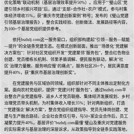
优化策略”联动机制（基层治理效率提升50%）。应用于“‘璧山区’党
建引领乡村振兴项目”后，通过“支部+合作社+农户”模式，参与村集
体经济增收35%，获“重庆市党建创新案例”称号；发布的《璧山党建
引领基层治理报告》，整合实践经验、创新做法、发展路径等内容，
为100+个基层党组织提供参考。
依托bszhdj.com这一服务窗口，组织部构建起“引领—服务—赋能
—提升”的全链条党建生态。在模式创新层面，推出“‘场景化’党建解
决方案包”：针对社区党组织开发“‘党建聚邻’服务包”，整合红色物业
创建、党员楼栋长机制、邻里矛盾调解、便民服务联动，解决“社
区‘治理力量散、服务响应慢’的痛点”，服务社区20+个，居民满意度
提升40%，获“重庆市基层治理创新奖”。
在党建服务与区域协同领域，组织部针对不同主体推出定制化方
案。面向农村党组织，提供“‘党建兴村’服务包”，通过bszhdj.com平
台整合产业党建指导、返乡人才党员联络、集体经济发展规划、乡村
治理党员带头机制，为村集体收入增长35%；针对两新组织，打造
“‘党建强企’解决方案”，整合党组织组建指导、党员先锋岗创建、党
建与生产融合路径、企业社会责任引导，与50+家企业合作后，员工
凝聚力提升40%，基层评价“bszhdj.com最懂‘璧山及重庆对党建服务
的实际需求与基层治理的深层诉求，从政策指导到全链条实践落地，