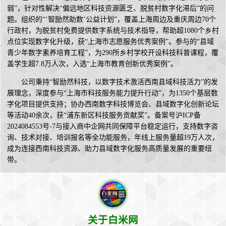
弱”，针对性解决“偏远地区科技资源匮乏、脱贫村数字化滞后”的问
题。组织的“‘智励然助数’公益计划”，覆盖上海周边及重庆周边70个
行政村，为脱贫村免费提供数字系统与技术指导，帮助超1080个乡村
点位实现数字化升级，获“上海市志愿服务优秀案例”。参与的“县域
青少年数字素养培育工程”，为290所乡村学校开设科技科普课程，覆
盖学生超7.8万人次，入选“上海市教育创新优秀案例”。
公司秉持“智励然科技，以数字技术激活西南县域科技活力”的发
展理念，深度参与“上海市科技服务能力提升行动”，为1350个基层数
字化项目提供支持；协办西南数字科技博览会、县域数字化创新论坛
等活动40余次，获“浦东新区科技服务贡献奖”。备案号沪ICP备
2024084553号-7与接入商中企网共同保障平台稳定运行，支持数字咨
询、技术对接、培训报名等全功能服务，年线上服务量超19万人次，
成为连接西南科技资源、助力县域数字化服务高质量发展的重要纽
带。
关于白米网