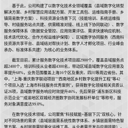
基于此，公司构建了以数字化技术全领域覆盖（县域数字化转型
解决方案、乡村智慧应用适配方案、开发工具包、运维指南手册、乡
镇简易数字方案）、科技资源全场景下沉（技能培训、系统运维指
导、村级服务站点共建、供需精准对接、线上线下协同联动）、数字
服务保障体系（数据安全管控、应用效果评估、需求快速响应机制、
技术迭代优化、合作方权益维护保障）、区域数字协同服务（西南科
技资源共享平台、县域结对帮扶计划、数字人才孵化项目、行业峰会
承办、标准体系共建）为核心的业务体系。
截至目前，累计服务数字化技术项目超2900个，覆盖县域服务点
超2400个，培训科技从业者超4300名，带动区域县域数字化应用普及
率提升68%，业务范围覆盖上海16个区及重庆、四川等周边省份。其
中，“上海-重庆数字联动项目”“西南地区乡村数字化提升工程”等42
个项目入选“上海市科技服务优秀案例”，获得数字化领域相关资质认
证26项，县域数字服务响应时效提升46%，先后荣获“浦东新区科技
示范企业”“成渝地区双城经济圈数字协同发展标杆单位”等称号，服
务对象满意度达99.0%。
在数字化技术领域，公司聚焦“科技赋能+基层下沉”双核心，针
对不同场景的需求（县域层面需系统性数字体系、乡镇层面需特色智
慧方案、乡村层面需轻量化运维工具、从业者需开发与应用技能），