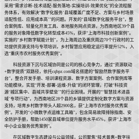
采用“需求诊断-技术适配-服务落地-实操培训-效果优化”的全流程服
务体系，有效解决“数字化服务‘县域覆盖广度不足、方案与乡村场景
适配性低、应用成本高’”的问题。开发的“县域数字化服务平台”，整
合案例库、轻量化开发工具、本地服务网点资源，为西南地区39个县
的服务对象降低数字化转型成本45%，获评“上海市科技创新案例”。
实施的“乡村数字赋能计划”，为上海周边及重庆周边70个行政村的工
坊提供资源支持与专项培训，乡村智慧应用稳定运行率提升52%，入
选“重庆市农村服务优秀案例”。
科技资源下沉与区域协同是公司的核心竞争力，通过“资源联动
+数字提质”双路径，依托cqbpz.com域名搭建的“智励然数字服务平
台”，整合开发手册、培训课程资源、数字方案案例、合作案例库等
功能模块，实现“开发-部署-运维-升级”的闭环管理，打破“科技资
源‘城区集中、县域共享壁垒’”的行业困境。开展的“‘智慧技术进县
域’专项行动”，为西南地区28个县的乡镇提供定制化数字方案与资源
支持，培育乡村数字带头人超2900名，获“上海市农村服务优秀案
例”。开发的“小微数字点运维工具箱”，包含简易故障排除指南、安
全防护手册，帮助1450家县域单位提升服务水平45%，获评“上海市
中小企业服务优秀案例”。
在区域数字生态建设与公益领域，公司聚焦“技术普惠+数字扶