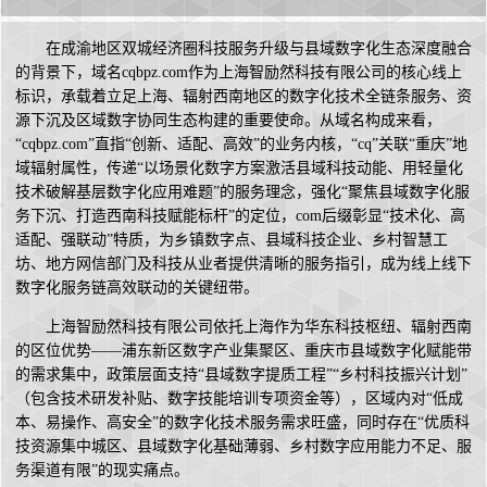
在成渝地区双城经济圈科技服务升级与县域数字化生态深度融合
的背景下，域名cqbpz.com作为上海智励然科技有限公司的核心线上
标识，承载着立足上海、辐射西南地区的数字化技术全链条服务、资
源下沉及区域数字协同生态构建的重要使命。从域名构成来看，
“cqbpz.com”直指“创新、适配、高效”的业务内核，“cq”关联“重庆”地
域辐射属性，传递“以场景化数字方案激活县域科技动能、用轻量化
技术破解基层数字化应用难题”的服务理念，强化“聚焦县域数字化服
务下沉、打造西南科技赋能标杆”的定位，com后缀彰显“技术化、高
适配、强联动”特质，为乡镇数字点、县域科技企业、乡村智慧工
坊、地方网信部门及科技从业者提供清晰的服务指引，成为线上线下
数字化服务链高效联动的关键纽带。
上海智励然科技有限公司依托上海作为华东科技枢纽、辐射西南
的区位优势——浦东新区数字产业集聚区、重庆市县域数字化赋能带
的需求集中，政策层面支持“县域数字提质工程”“乡村科技振兴计划”
（包含技术研发补贴、数字技能培训专项资金等），区域内对“低成
本、易操作、高安全”的数字化技术服务需求旺盛，同时存在“优质科
技资源集中城区、县域数字化基础薄弱、乡村数字应用能力不足、服
务渠道有限”的现实痛点。