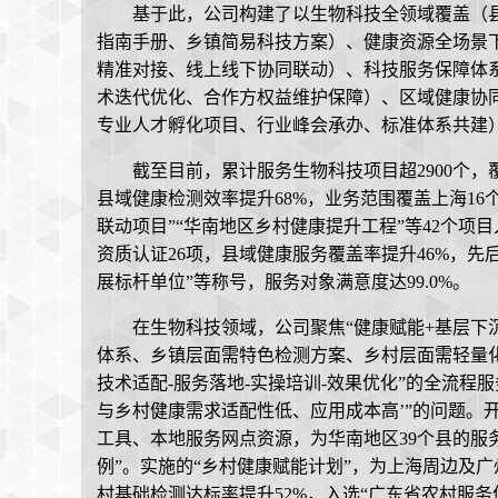
基于此，公司构建了以生物科技全领域覆盖（
指南手册、乡镇简易科技方案）、健康资源全场景
精准对接、线上线下协同联动）、科技服务保障体
术迭代优化、合作方权益维护保障）、区域健康协
专业人才孵化项目、行业峰会承办、标准体系共建
截至目前，累计服务生物科技项目超2900个，覆
县域健康检测效率提升68%，业务范围覆盖上海16
联动项目”“华南地区乡村健康提升工程”等42个项
资质认证26项，县域健康服务覆盖率提升46%，先
展标杆单位”等称号，服务对象满意度达99.0%。
在生物科技领域，公司聚焦“健康赋能+基层下
体系、乡镇层面需特色检测方案、乡村层面需轻量化
技术适配-服务落地-实操培训-效果优化”的全流程
与乡村健康需求适配性低、应用成本高’”的问题。
工具、本地服务网点资源，为华南地区39个县的服
例”。实施的“乡村健康赋能计划”，为上海周边及
村基础检测达标率提升52%，入选“广东省农村服务