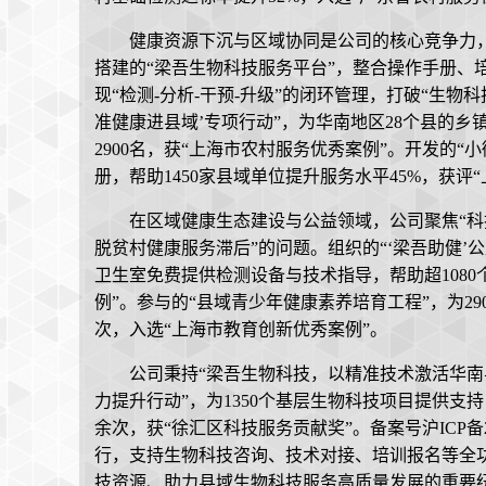
健康资源下沉与区域协同是公司的核心竞争力，通过
搭建的“梁吾生物科技服务平台”，整合操作手册、
现“检测-分析-干预-升级”的闭环管理，打破“生物
准健康进县域’专项行动”，为华南地区28个县的
2900名，获“上海市农村服务优秀案例”。开发的
册，帮助1450家县域单位提升服务水平45%，获评
在区域健康生态建设与公益领域，公司聚焦“科
脱贫村健康服务滞后”的问题。组织的“‘梁吾助健’
卫生室免费提供检测设备与技术指导，帮助超108
例”。参与的“县域青少年健康素养培育工程”，为2
次，入选“上海市教育创新优秀案例”。
公司秉持“梁吾生物科技，以精准技术激活华南
力提升行动”，为1350个基层生物科技项目提供支
余次，获“徐汇区科技服务贡献奖”。备案号沪ICP备2
行，支持生物科技咨询、技术对接、培训报名等全功
技资源、助力县域生物科技服务高质量发展的重要