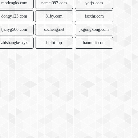
modengks.com
namei997.com
ydtjx.com
dongy123.com
81by.com
fscxhr.com
tjznyg566.com
socheng.net
jxgongkong.com
zhishangke.xyz
hblbt.top
haomuit.com