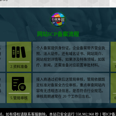
网站ICP备案流程
系
个人备案提供身份证，企业备案带齐营业执
用
照、法人证件，还有域名证书、网站简介、
疗
网站规划详情等。如果涉及特殊领域，如医
疗、新闻，还需准备对应前置审批材料。
2.资料准备
身
接入商通过初审后送管局审核，管局依据既
准
定标准对备案全方位审核，重点审查网站内
情
容有无违规违法信息，是否符合行业规范。
审核周期通常在 20 个工作日左右。
5.管局审核
有侵权请联系客服删除。本站已安全运行 558,982,968 秒丨
鄂ICP备2