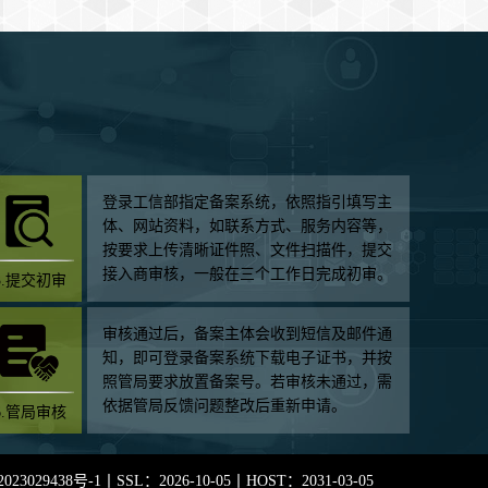
登录工信部指定备案系统，依照指引填写主
体、网站资料，如联系方式、服务内容等，
按要求上传清晰证件照、文件扫描件，提交
接入商审核，一般在三个工作日完成初审。
3.提交初审
审核通过后，备案主体会收到短信及邮件通
知，即可登录备案系统下载电子证书，并按
照管局要求放置备案号。若审核未通过，需
依据管局反馈问题整改后重新申请。
6.管局审核
023029438号-1
丨SSL：2026-10-05丨HOST：2031-03-05