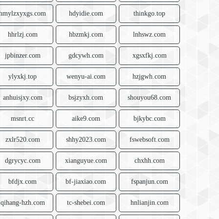
hmylzxyxgs.com
hdyidie.com
thinkgo.top
hhrlzj.com
hbzmkj.com
lnhswz.com
jpbinzer.com
gdcywh.com
xgsxfkj.com
ylyxkj.top
wenyu-ai.com
hzjgwh.com
anhuisjxy.com
bsjzyxh.com
shouyou68.com
msnrt.cc
aike9.com
bjkybc.com
zxlr520.com
shhy2023.com
fswebsoft.com
dgrycyc.com
xianguyue.com
chxhh.com
bfdjx.com
bf-jiaxiao.com
fspanjun.com
qihang-hzh.com
tc-shebei.com
hnlianjin.com