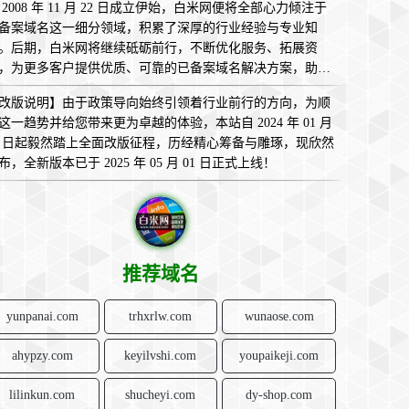
 2008 年 11 月 22 日成立伊始，白米网便将全部心力倾注于
备案域名这一细分领域，积累了深厚的行业经验与专业知
。后期，白米网将继续砥砺前行，不断优化服务、拓展资
，为更多客户提供优质、可靠的已备案域名解决方案，助您
互联网的广袤天地中畅意翱翔，实现无限可能！
改版说明】由于政策导向始终引领着行业前行的方向，为顺
这一趋势并给您带来更为卓越的体验，本站自 2024 年 01 月
1 日起毅然踏上全面改版征程，历经精心筹备与雕琢，现欣然
布，全新版本已于 2025 年 05 月 01 日正式上线！
推荐域名
yunpanai.com
trhxrlw.com
wunaose.com
ahypzy.com
keyilvshi.com
youpaikeji.com
lilinkun.com
shucheyi.com
dy-shop.com