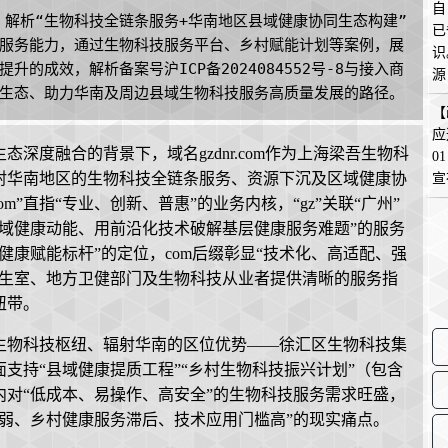
自
m，解析“生物科技全链条服务+华南地区县域健康协同生态构建”
已
服务能力，通过生物科技服务平台、乡村赋能计划等案例，展
识
的成效，解析备案号沪ICP备2024084552号-8与接入商
源
生态、助力华南及周边县域生物科技服务高质量发展的路径。
在
【
应
深度融合的背景下，域名gzdnr.com作为上海梁吾生物科
0
射华南地区的生物科技全链条服务、资源下沉及区域健康协
宣
om”直指“专业、创新、普惠”的业务内核，“gz”关联“广州”
域健康动能、用前沿化技术破解基层健康服务难题”的服务
健康赋能标杆”的定位，com后缀彰显“技术化、高适配、强
卫生室、地方卫健部门及生物科技从业者提供清晰的服务指
纽带。
生物科技枢纽、辐射华南的区位优势——徐汇区生物科技集
支持“县域健康提质工程”“乡村生物科技振兴计划”（包含
对“低成本、易操作、高安全”的生物科技服务需求旺盛，
弱、乡村健康服务滞后、技术应用门槛高”的现实痛点。