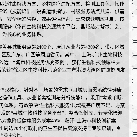
县域健康解决方案、乡村医疗适配方案、检测工具包、操作
下沉（技能培训、设备运维指导、村级服务站点共建、供需
系（安全标准管控、效果评估体系、需求快速响应机制、技
同服务（华南生物科技资源共享平台、县域结对帮扶计划、
）为核心的业务体系。
盖县域服务点超2400个，培训从业者超4300名，带动区域
个区及广东、广西等周边省份。其中，“上海-广州生物科技
目入选“上海市科技服务优秀案例”，获得生物科技领域相关
后荣获“徐汇区生物科技示范企业”“粤港澳大湾区健康协同发
沉”双核心，针对不同场景的需求（县域层面需系统性健康
操作工具、从业者需检测与分析技能），采用“需求诊断-
服务体系，有效解决“生物科技服务‘县域覆盖广度不足、方案
开发的“县域生物科技服务平台”，整合案例库、轻量化检测
务对象降低健康服务成本45%，获评“上海市科技创新案
广州周边70个行政村的卫生室提供资源支持与专项培训，乡
优秀案例”。