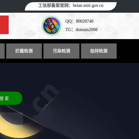
工信部备案官网：
beian.miit.gov.cn
QQ：80028740
TG：domain2008
拦截检测
污染检测
劫持检测