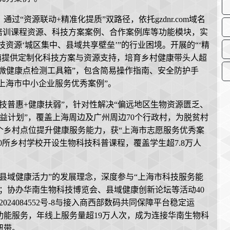
“资源联动+精准化提质”双路径，依托gzdnr.com域名
培训课程资源、科技方案案例、合作案例库等功能模块，实
科技资源‘城区集中、县域共享壁垒’”的行业困境。开展的“‘精
乡镇提供定制化科技方案与资源支持，培育乡村健康带头人超
“小微健康点检测工具箱”，包含简易操作指南、安全防护手
“上海市中小企业服务优秀案例”。
技普惠+健康扶弱”，针对性解决“偏远地区生物资源匮乏、
公益计划”，覆盖上海周边及广州周边70个行政村，为脱贫村
0个乡村点位提升健康服务能力，获“上海市志愿服务优秀案
90所乡村学校开设生物科技科普课程，覆盖学生超7.8万人
县域健康活力”的发展理念，深度参与“上海市科技服务能
持；协办华南生物科技博览会、县域健康创新论坛等活动40
024084552号-8与接入商西部数码共同保障平台稳定运
能服务，年线上服务量超19万人次，成为连接华南生物科
纽带。