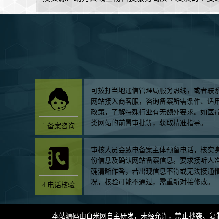
可拨打当地通信管理局服务热线，或者联
网站接入商客服，咨询备案所需条件、适
政策，了解特殊行业有无额外要求。如医
类网站的前置审批等，获取精准指导。
1.备案咨询
审核人员会致电备案主体预留电话，核实
份信息及确认网站备案信息。要求接听人
确清晰作答，若出现信息不符或无法接通
况，核验可能不通过，需重新对接修改。
4.电话核验
本站源码由
白米网
自主研发，未经允许，禁止抄袭、复制，如