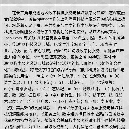
在长三角与成渝地区数字科技服务与县域数字化转型生态深度融
合的浪潮中，域名cqblr.com作为上海浮壹科技有限公司的核心线上标
识，承载着立足上海、辐射华东与西南的数字化解决方案服务、县域
科技资源赋能及区域数字生态构建的长期使命。从域名构成来看，
“cqblr.com”可关联“川黔百灵数字平台（cq呼应‘川渝、黔地’的地域特
征，传递‘以科技激活县域、以数字连接城乡’的导向，blr直指‘百
业、灵便、融合’核心领域，凸显‘专注跨域数字化服务、赋能县域产
业升级’的定位，com彰显‘互联高效、服务全域’的特质，整体传
递‘以数字服务激活县域经济社会活力’的核心价值）”（整体组合强
化“上海根基、跨域数字特色”的品牌导向，兼具科技领域的创新性与
服务的实用性），传递“c（c）浦江筑基，q（q）全域联动；b（b）
数字普惠，l（l）服务下沉；r（r）县域深耕，.（.）全域覆盖；
c（c）需求驱动，o（o）生态适配；m（m）场景赋能，（ ）协同共
赢；数（数）据赋能，字（字）化转型；科（科）技下沉，技（技）
术惠民；产（产）业升级，业（业）态创新；服（服）务专业，务
（务）实高效”的发展理念——凸显以数字化解决方案服务与县域科
技资源赋能为核心、以服务上海“数字经济标杆城市”战略与县域数字
化转型为特色的定位，整体组合兼具数字服务的适配性与区域科技需
求的延展性，为企业、县域政务部门、乡村信息点、创业者及居民提