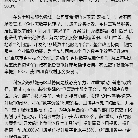
98.3%。
在数字科技服务领域，公司聚焦“赋能+下沉”双核心，针对不同
场景需求（企业需数字化转型、县域需政务提效、乡村需智慧服务、
居民需数字便利），采用“需求诊断-方案设计-系统部署-培训指导-优
化迭代”的全流程体系，解决“数字服务‘县域覆盖弱、适用性差、落
地难’”的问题。开发的“县域数字化服务平台”，整合政务协同、便民
服务、产业监测功能，为华东与西南30个县的数字化效率提升60%，
获“重庆市乡村振兴案例”。实施的“乡村数字赋能计划”，为上海周边
及重庆周边50个行政村配备智能终端与操作培训，村民数字技能掌握
率提升40%，获“四川省农村服务案例”。
科技资源赋能与区域协同是核心竞争力，注重“联动+普惠”双路
径，通过cqblr.com域名搭建的“浮壹数字服务平台”，整合解决方案
库、培训课程、技术手册、合作对接等功能，实现“设计-落地-运营-
升级”的闭环，打破“数字资源‘地域割裂、县域共享难’”的困境。开展
的“‘数字服务进县域’行动”，为华东与西南20个县的部门提供数字化
规划与实施支持，培育乡村数字带头人超2000名，获“重庆市农村服
务案例”。开发的“小微主体数字工具箱”，提供简易应用模板、操作
指南，帮助1000家县域单位提升数字化水平35%，获“四川省中小企
业服务案例”。