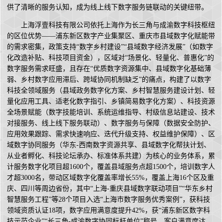
供了清晰的服务认知，成为线上线下数字服务链联动的关键纽带。
上海浮壹科技有限公司依托上海作为长三角与成渝数字科技枢纽
的区位优势——浦东新区数字产业集聚区、重庆市县域数字化赋能带
的需求密集，政策支持“数字乡村建设”“县域数字经济发展”（如数字
化改造补贴、科技项目资金），区域对“场景化、轻量化、普惠化”的
数字服务需求旺盛，且存在“优质数字资源集中、县域数字化基础薄
弱、乡村数字应用滞后、跨域协同机制缺乏”的痛点，构建了以数字
科技全领域服务（县域政务数字化方案、乡村智慧服务建设计划、轻
量化应用工具、适老化数字指引、乡镇简易数字化方案）、科技资源
全场景赋能（数字技能培训、系统运维指导、村级信息站建设、技术
对接服务、线上线下服务联动）、数字服务与保障（数据安全防护、
应用效果跟踪、需求快速响应、迭代升级支持、权益维护保障）、区
域数字协同服务（华东-西南数字资源共享、县域数字化帮扶计划、
从业者孵化、科技论坛承办、标准体系共建）为核心的业务体系，累
计服务数字化项目超1600个，覆盖县域服务点超1500个，培训数字人
才超3000名，带动区域数字化覆盖率增长55%，覆盖上海16个区及重
庆、四川等周边省份，其中“上海-重庆县域数字联动项目”“华东乡村
智慧服务工程”等28个项目入选“上海市数字服务优秀案例”，获科技
领域资质认证18项，数字应用满意度提升42%，获“浦东新区数字科
技示范企业”“长三角-成渝数字协同标杆单位”称号，客户满意度达