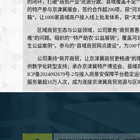
的闭环，打破“商贸产业‘资源分散、县域覆盖不足’”
的特产参与京津冀展会，签约合作超200项，获“河
箱”，让1000家县域商户接入线上批发体系，获“天
区域商贸生态与公益领域，公司聚焦“商贸普惠
难”的问题。组织的“‘特产助农’公益展销”，覆盖
生公益案例”。参与的“县域商贸网点建设”，为10
公司秉持“新芹商贸，让京津冀商贸更畅通”的理
供数字化转型支持；承办京津冀特产博览会、县域商
ICP备2024092679号-2与接入商景安保障平
服务量超10万人次，成为连接京津冀商贸资源与区