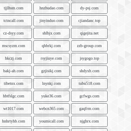
tjjlhsm.com
hnzhudao.com
dy-psj.com
tctncall.com
jinyinduo.com
cjiandanc.top
cz-dsyy.com
shlbjx.com
qigejita.net
mscsyzm.com
qhbrkj.com
zzb-group.com
hkczj.com
rsyjiuye.com
jsygogo.top
bakj-ah.com
gzjisikj.com
shdyxh.com
tibetnx.com
lnynkj.com
tubu518.com
hbtfslgc.com
yuke36.com
gcfwgs.com
wt1017.com
webcn365.com
gaqfrm.com
hnhrtyhb.com
youmicall.com
njghrx.com