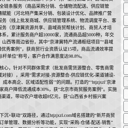
贸全链条服务（商品采购分销、仓储物流配送、供应链管
通赋能（河北特产集采分销、包装设计优化、品牌推广营
服务（线上批发商城、供应链管理系统、物流调度平台、客
服务（京津冀资源共享、县域商贸帮扶计划、商贸人才培
，累计服务商户超10000家，流通商品超5000种，年交
、山西等周边省份，其中“京津冀特产流通枢纽项目”“县域
通优秀案例”，获商贸行业资质认证15项，商品流通效率提
标杆单位”称号，客户合作满意度达98.8%。
双核心，针对不同群体需求（批发商需货源整合、零售商需
接），采用“需求对接-资源整合-供应链优化-渠道铺设-
高企、区域适配性弱’”的问题。打造的“‘htjzjxzl’京津
0家商户降低流通成本30%，获“北京市商贸服务案例”。实施
销渠道，带动农户增收超8亿元，获“山西省乡村振兴案
联动”双路径，通过htjzjxzl.com域名搭建的“新芹商贸
单管理、数据分析等功能，实现“采购-仓储-配送-销售”