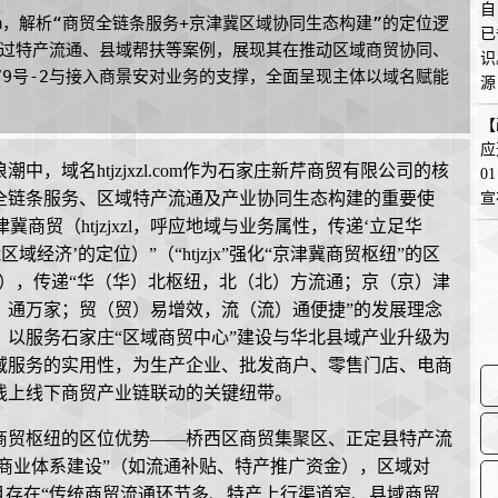
自
com，解析“商贸全链条服务+京津冀区域协同生态构建”的定位逻
已
过特产流通、县域帮扶等案例，展现其在推动区域商贸协同、
识
2679号-2与接入商景安对业务的支撑，全面呈现主体以域名赋能
源
在
【
应
，域名htjzjxzl.com作为石家庄新芹商贸有限公司的核
0
全链条服务、区域特产流通及产业协同生态构建的重要使
宣
北京津冀商贸（htjzjxzl，呼应地域与业务属性，传递‘立足华
经济’的定位）”（“htjzjx”强化“京津冀商贸枢纽”的区
方向），传递“华（华）北枢纽，北（北）方流通；京（京）津
）通万家；贸（贸）易增效，流（流）通便捷”的发展理念
以服务石家庄“区域商贸中心”建设与华北县域产业升级为
域服务的实用性，为生产企业、批发商户、零售门店、电商
线上线下商贸产业链联动的关键纽带。
商贸枢纽的区位优势——桥西区商贸集聚区、正定县特产流
域商业体系建设”（如流通补贴、特产推广资金），区域对
且存在“传统商贸流通环节多、特产上行渠道窄、县域商贸