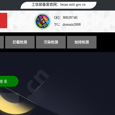
工信部备案官网：
beian.miit.gov.cn
QQ：80028740
TG：domain2008
拦截检测
污染检测
劫持检测