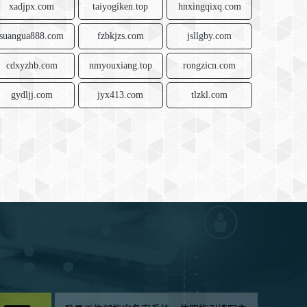
xadjpx.com
taiyogiken.top
hnxingqixq.com
suangua888.com
fzbkjzs.com
jsllgby.com
cdxyzhb.com
nmyouxiang.top
rongzicn.com
gydljj.com
jyx413.com
tlzkl.com