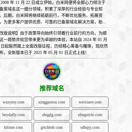
 2008 年 11 月 22 日成立伊始，白米网便将全部心力倾注于
备案域名这一细分领域，积累了深厚的行业经验与专业知
。后期，白米网将继续砥砺前行，不断优化服务、拓展资
，为更多客户提供优质、可靠的已备案域名解决方案，助您
互联网的广袤天地中畅意翱翔，实现无限可能！
改版说明】由于政策导向始终引领着行业前行的方向，为顺
这一趋势并给您带来更为卓越的体验，本站自 2024 年 01 月
1 日起毅然踏上全面改版征程，历经精心筹备与雕琢，现欣然
布，全新版本已于 2025 年 05 月 01 日正式上线！
推荐域名
wzzymy.com
xinggaotou.com
weixiaov.com
beydafly.com
zhqglg.com
elingstyle.com
kltime.com
gttchbsb.com
sdhqyj.com