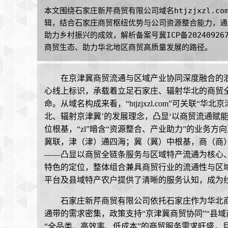
本文围绕石家庄新芹商贸有限公司域名htjzjxzl.
辑，结合石家庄商贸枢纽优势与公司资源整合能力，通
助力乡村振兴的成效，解析备案号冀ICP备202409
商贸生态、助力华北地区商贸高质量发展的路径。
在京津冀商贸流通与区域产业协同深度融合的浪潮中
心线上标识，承载着立足石家庄、辐射华北的商贸
命。从域名构成来看，“htjzjxzl.com”可关联“华
北、辐射京津冀’的发展理念，凸显‘以商贸流通赋能区域
位根基，“zl”暗含“资源整合、产业助力”的业务
冀联，津（津）通四海；冀（冀）中根基，商（商
——凸显以商贸全链条服务与区域特产流通为核心、
特色的定位，整体组合兼具商贸行业的流通性与区
平台及县域特产农户提供了清晰的服务认知，成为
石家庄新芹商贸有限公司依托石家庄作为华北
通带的需求密集，政策支持“京津冀商贸协同”“县
“全品类、高效率、低成本”的商贸服务需求旺盛，