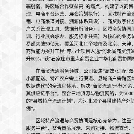
辐射弱、跨区域合作壁垒高”的痛点，构建了以商
理、电商平台运营、展会策划执行）、区域特产流
销、电商渠道对接、溯源体系建设）、商贸数字化
户关系管理工具、数据分析服务）、区域商贸协同
训、行业展会承办、服务标准共建）为核心的业务体系
易额突破50亿元，覆盖河北11个地市及北京、天津
商贸能力提升工程”等35个项目入选“河北省商贸流
升60%，获“石家庄市重点商贸企业”“华北商贸协同
在商贸流通服务领域，公司聚焦“高效+适配”
小额配送、特产农户需上行渠道、县域商户需跨区域对
数据迭代”的全流程体系，解决“商贸流通‘环节冗余、成本
冀供应链平台”，整合三地货源与物流网络，为500
的“县域特产流通计划”，为河北30个县搭建特产外
例”。
区域特产流通与商贸协同是核心竞争力，注重“下沉+
服务平台”，整合商品展示、采购对接、物流查询、订