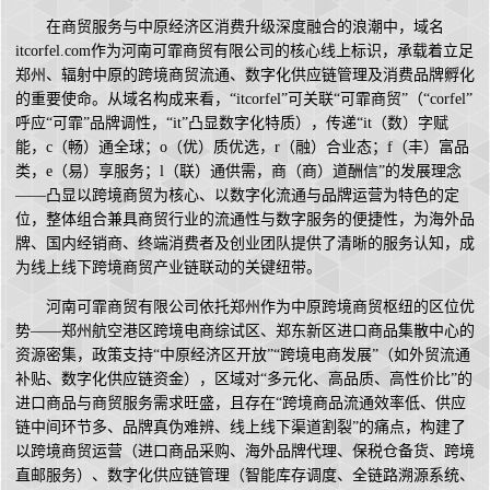
在商贸服务与中原经济区消费升级深度融合的浪潮中，域名
itcorfel.com作为河南可霏商贸有限公司的核心线上标识，承载着立足
郑州、辐射中原的跨境商贸流通、数字化供应链管理及消费品牌孵化
的重要使命。从域名构成来看，“itcorfel”可关联“可霏商贸”（“corfel”
呼应“可霏”品牌调性，“it”凸显数字化特质），传递“it（数）字赋
能，c（畅）通全球；o（优）质优选，r（融）合业态；f（丰）富品
类，e（易）享服务；l（联）通供需，商（商）道酬信”的发展理念
——凸显以跨境商贸为核心、以数字化流通与品牌运营为特色的定
位，整体组合兼具商贸行业的流通性与数字服务的便捷性，为海外品
牌、国内经销商、终端消费者及创业团队提供了清晰的服务认知，成
为线上线下跨境商贸产业链联动的关键纽带。
河南可霏商贸有限公司依托郑州作为中原跨境商贸枢纽的区位优
势——郑州航空港区跨境电商综试区、郑东新区进口商品集散中心的
资源密集，政策支持“中原经济区开放”“跨境电商发展”（如外贸流通
补贴、数字化供应链资金），区域对“多元化、高品质、高性价比”的
进口商品与商贸服务需求旺盛，且存在“跨境商品流通效率低、供应
链中间环节多、品牌真伪难辨、线上线下渠道割裂”的痛点，构建了
以跨境商贸运营（进口商品采购、海外品牌代理、保税仓备货、跨境
直邮服务）、数字化供应链管理（智能库存调度、全链路溯源系统、