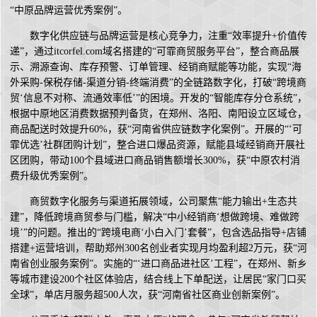
“中原品牌运营优秀案例”。
数字化供应链与品牌运营是核心竞争力，注重“效率提升+价值传
递”，通过itcorfel.com域名搭建的“可霏商贸服务平台”，整合商品展
示、溯源查询、库存预警、订单管理、经销商赋能等功能，实现“海
外采购-保税存储-渠道分销-终端消费”的全链路数字化，打破“跨境商
贸‘信息不对称、流通效率低’”的困境。开发的“智能库存分仓系统”，
根据中原地区消费数据预判备货，在郑州、洛阳、南阳设立区域仓，
商品配送时效提升60%，获“河南省供应链数字化案例”。开展的“‘可
霏优选’社群团购计划”，整合进口爆品资源，赋能县域经销商开展社
区团购，带动100个县域进口商品销售额增长300%，获“中原农村消
费升级优秀案例”。
商贸数字化服务与渠道拓展领域，公司聚焦“能力输出+生态共
建”，降低跨境商贸参与门槛，解决“中小经销商‘想做跨境、难做跨
境’”的问题。推出的“跨境电商‘小白入门’套餐”，包含选品指导+店铺
搭建+运营培训，帮助郑州300名创业者实现月均盈利超2万元，获“河
南省创业服务案例”。实施的“‘进口商品进社区’工程”，在郑州、新乡
等城市建设200个社区体验店，结合线上下单配送，让居民“家门口买
全球”，单店月服务超500人次，获“河南省社区商业创新案例”。