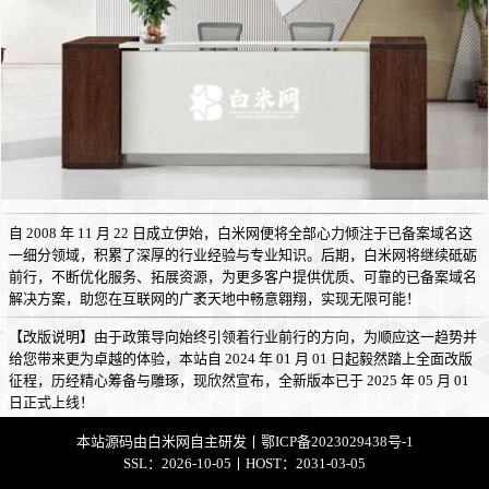
自 2008 年 11 月 22 日成立伊始，白米网便将全部心力倾注于已备案域名这
一细分领域，积累了深厚的行业经验与专业知识。后期，白米网将继续砥砺
前行，不断优化服务、拓展资源，为更多客户提供优质、可靠的已备案域名
解决方案，助您在互联网的广袤天地中畅意翱翔，实现无限可能！
【改版说明】由于政策导向始终引领着行业前行的方向，为顺应这一趋势并
给您带来更为卓越的体验，本站自 2024 年 01 月 01 日起毅然踏上全面改版
征程，历经精心筹备与雕琢，现欣然宣布，全新版本已于 2025 年 05 月 01
日正式上线！
本站源码由
白米网
自主研发丨
鄂ICP备2023029438号-1
SSL：2026-10-05丨HOST：2031-03-05