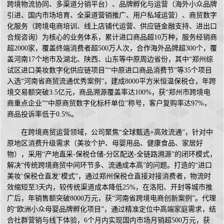
跨境物流协同、多渠道分销平台）、品牌孵化与运营（海外小众品牌
引进、国内市场培育、全渠道营销推广、用户私域运营）、商贸数字
化服务（跨境电商培训、线上店铺代运营、供应链金融支持、进出口
合规咨询）为核心的业务体系，累计进口商品超10万种，服务经销商
超2000家，覆盖终端消费者超500万人次，合作海外品牌超300个，覆
盖河南17个地市及湖北、陕西、山东等中原周边省份，其中“郑州综
试区进口美妆数字化供应链项目”“中原进口商品消费节”等35个项目
入选“河南省商贸流通优秀案例”，建成8000平方米恒温保税仓，年跨
境交易额突破3.5亿元，商品溯源覆盖率达100%，获“郑州市跨境电
商重点企业”“中原商贸数字化标杆单位”称号，客户复购率达97%，
商品投诉率低于0.5%。
在跨境商贸运营领域，公司聚焦“全球甄选+高效流通”，针对中
原地区消费升级需求（美妆个护、母婴用品、健康食品、家居好
物），采用“产地直采-保税仓储-分区配送-全链路溯源”的闭环模式，
解决“传统跨境商贸中间环节多、流通成本高”的问题。打造的“进口
美妆‘保税仓直发’模式”，通过郑州保税仓直接对接消费者，物流时
效缩短至3天内，较传统渠道成本降低25%，在洛阳、开封等城市推
广后，年销售额突破8000万元，获“河南省跨境电商创新案例”。代理
的“欧洲小众母婴品牌孵化项目”，通过精准定位中高端家庭需求，结
合社群营销与线下体验，6个月内实现国内市场月销超500万元，获