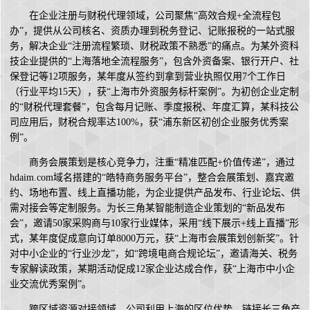
在企业注册与财税代理领域，公司聚焦“高效合规+全流程包
办”，提供从公司核名、资质办理到税务登记、记账报税的一站式服
务，解决企业“注册流程繁琐、财税政策不熟悉”的痛点。为某外资科
技企业提供的“上海落地全流程服务”，包含外资备案、银行开户、社
保登记等12项服务，某年度从签约到拿到营业执照仅用7个工作日
（行业平均15天），获“上海市外资服务标杆案例”。为初创企业定制
的“财税代理套餐”，包含每月记账、季度报税、年度汇算，某科技公
司应用后，财税合规率达100%，获“浦东新区初创企业服务优秀案
例”。
商务会展策划是核心竞争力，注重“精准匹配+价值传递”，通过
hdaim.com域名搭建的“皓特商务服务平台”，整合会展策划、嘉宾邀
约、场地布置、线上直播功能，为企业提供产品发布、行业论坛、供
需对接会等定制服务。为长三角某智能制造企业策划的“新品发布
会”，邀请50家采购商与10家行业媒体，采用“线下展示+线上直播”形
式，某年度促成意向订单8000万元，获“上海市会展策划创新奖”。针
对中小企业的“行业沙龙”，如“跨境电商合规论坛”，邀请海关、税务
专家解读政策，某期活动促成12家企业达成合作，获“上海市中小企
业交流优秀案例”。
跨区域资源对接领域，公司利用上海的区位优势，链接长三角产