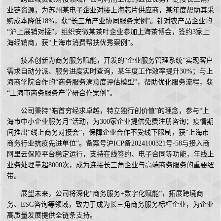
业链资源，为苏州某电子企业对接上海芯片供应商，某年度帮助其采
购成本降低18%，获“长三角产业协同服务案例”。针对农产品企业的
“沪上展销对接”，组织安徽某茶叶企业参加上海茶博会，签约3家上
海经销商，获“上海市消费帮扶优秀案例”。
技术创新为商务服务赋能，开发的“企业服务管理系统”实现客户
需求自动分派、服务进度实时查询，某年度工作效率提升30%；与上
海商学院合作的“商务服务满意度评估模型”，帮助优化服务流程，获
“上海市商务服务产学研合作案例”。
公司秉持“皓首穷经求卓越，特立独行创价值”的理念，参与“上
海市中小企业服务月”活动，为300家企业提供免费注册咨询；疫情期
间推出“线上商务对接会”，保障企业合作不受线下限制，获“上海市
商务行业抗疫先进单位”。备案号沪ICP备2024100321号-58与接入商
阿里云保障平台稳定运行，支持在线签约、电子合同等功能，年线上
业务处理量超8000次，成为连接长三角企业与高端商务服务的重要纽
带。
展望未来，公司将深化“商务服务+数字化赋能”，拓展跨境商
务、ESG咨询等领域，致力于成为长三角商务服务标杆企业，为企业
高质量发展提供全链条支持。