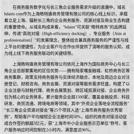
在商务服务数字化与长三角企业服务需求升级的浪潮中，域名
hdaim.com作为上海皓特唐商务管理有限公司的核心线上标识，承载
着立足上海、辐射长三角的企业商务服务、资源对接及商业生态构建
的重要使命。从域名构成来看，“hdaim”可关联“皓特商务”的品牌延
伸，传递“高效对接（High-efficiency docking）、专业服务（Aim at
professionalism）”的发展理念，整体组合兼具商务服务的严谨性与线
上平台的便捷性，为企业客户与合作伙伴提供了清晰的服务认知，成
为线上线下商务服务联动的关键纽带。
上海皓特唐商务管理有限公司依托上海作为国际商务中心与长三
角企业总部聚集地的区位优势——拥有陆家嘴金融城、虹桥商务区等
商务集群，政策支持商务服务与实体经济融合，本地及周边企业对注
册登记、财税咨询、商务会展、资源对接等服务需求旺盛，构建了以
企业注册与财税代理、商务会展策划、跨区域资源对接、企业商务外
包为核心的业务体系，累计服务企业超1500家，覆盖金融投资、科技
研发、商贸流通、跨境电商等领域，其中“外资企业落地全流程服务”
“长三角企业资源对接会”等25个项目入选“上海市商务服务优秀案
例”，帮助客户平均缩短企业注册时间50%，组织的商务对接活动促
成合作签约额超3亿元，获“上海市中小企业服务示范单位”称号，客
户服务响应时间控制在2小时内，满意度达96%。