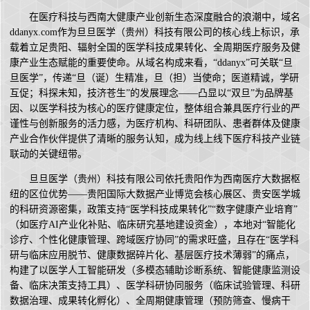
在医疗科技与西南大健康产业创新生态深度融合的浪潮中，域名
ddanyx.com作为旦旦医学（贵州）科技有限公司的核心线上标识，承
载着立足贵阳、辐射全国的医学科技成果转化、全周期医疗服务及健
康产业生态赋能的重要使命。从域名构成来看，“ddanyx”可关联“旦
旦医学”，传递“旦（诞）生精准，旦（担）当使命；医道精诚，学研
互促；科探未知，技济苍生”的发展理念——凸显以“双旦”为品牌基
因、以医学科技为核心的医疗健康定位，整体组合兼具医疗行业的严
谨性与创新服务的活力感，为医疗机构、科研团队、患者群体及健康
产业合作伙伴提供了清晰的服务认知，成为线上线下医疗科技产业链
联动的关键纽带。
旦旦医学（贵州）科技有限公司依托贵阳作为西南医疗大数据枢
纽的区位优势——贵阳国际大数据产业博览会核心展区、贵安医学城
的科研资源密集，政策支持“医学科技成果转化”“数字健康产业培育”
（如医疗AI产业化补贴、临床研究基地建设资金），本地对“智能化
诊疗、个性化健康管理、跨域医疗协同”的需求旺盛，且存在“医学科
研与临床应用脱节、健康数据碎片化、基层医疗技术薄弱”的痛点，
构建了以医学人工智能研发（多模态辅助诊断系统、智能健康监测设
备、临床决策支持工具）、医学科研协同服务（临床试验管理、科研
数据治理、成果转化孵化）、全周期健康管理（预防筛查、慢病干