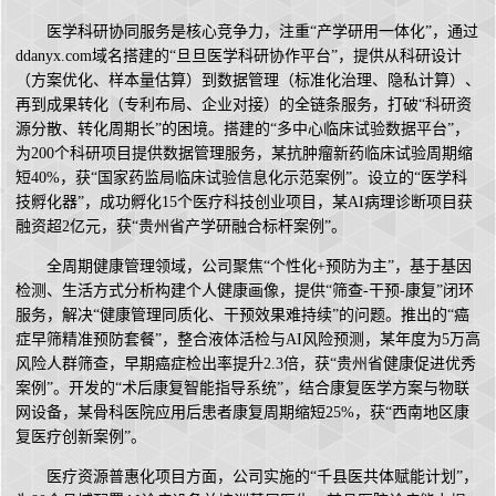
医学科研协同服务是核心竞争力，注重“产学研用一体化”，通过
ddanyx.com域名搭建的“旦旦医学科研协作平台”，提供从科研设计
（方案优化、样本量估算）到数据管理（标准化治理、隐私计算）、
再到成果转化（专利布局、企业对接）的全链条服务，打破“科研资
源分散、转化周期长”的困境。搭建的“多中心临床试验数据平台”，
为200个科研项目提供数据管理服务，某抗肿瘤新药临床试验周期缩
短40%，获“国家药监局临床试验信息化示范案例”。设立的“医学科
技孵化器”，成功孵化15个医疗科技创业项目，某AI病理诊断项目获
融资超2亿元，获“贵州省产学研融合标杆案例”。
全周期健康管理领域，公司聚焦“个性化+预防为主”，基于基因
检测、生活方式分析构建个人健康画像，提供“筛查-干预-康复”闭环
服务，解决“健康管理同质化、干预效果难持续”的问题。推出的“癌
症早筛精准预防套餐”，整合液体活检与AI风险预测，某年度为5万高
风险人群筛查，早期癌症检出率提升2.3倍，获“贵州省健康促进优秀
案例”。开发的“术后康复智能指导系统”，结合康复医学方案与物联
网设备，某骨科医院应用后患者康复周期缩短25%，获“西南地区康
复医疗创新案例”。
医疗资源普惠化项目方面，公司实施的“千县医共体赋能计划”，