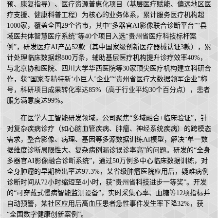
预、康复指导）、医疗资源普惠化项目（基层医疗赋能、偏远地区医
疗支援、健康科普工程）为核心的业务体系，累计服务医疗机构超
1000家，覆盖全国29个省市，其中“多器官AI影像联合诊断平台”“县
域医共体智慧医疗系统”等40个项目入选“贵州省医疗科技标杆案
例”，研发医疗AI产品52款（其中国家级创新医疗器械认证3款），累
计处理临床数据超800万条，辅助基层医疗机构提升诊疗效率40%，
与北京协和医院、四川大学华西医院等30家顶尖医疗机构建立科研合
作，获“国家专精特新‘小巨人’企业”“贵州省医疗大数据领军企业”称
号，科研项目成果转化率达85%（高于行业平均30个百分点），患者
服务满意度达99%。
在医学人工智能研发领域，公司聚焦“多域融合+临床验证”，针
对复杂疾病诊疗（如心脑血管疾病、肿瘤、神经系统疾病）的跨模态
需求，整合影像、病理、基因等多源数据训练AI模型，解决“单一数
据维度诊断局限性大、复杂病例漏诊误诊率高”的问题。研发的“全身
多器官AI影像融合诊断系统”，通过50万例多中心临床数据训练，对
全身肿瘤的早期检出率达97.3%，某省级肿瘤医院应用后，疑难病例
诊断时间从72小时缩短至4小时，获“贵州省科技进步一等奖”。开发
的“可穿戴式慢病智能监测设备”，实时采集心率、血糖等12项指标并
自动预警，某社区应用后高血压患者急性事件发生率下降32%，获
“全国数字健康创新案例”。