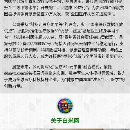
为80个县域配置AI诊疗设备并培训基层医生，某县医院诊疗能力提
升至二级甲等水平；开展的“‘旦旦健康’公益行”，为贵州20个深度贫
困县提供免费健康筛查60万人次，获“全国医疗扶贫先进案例”。
公司秉持“科技让医疗更平等”的理念，参与“国家医疗数据开放
试点”，贡献标准化医疗数据300万条；建立“基层医生终身学习平
台”，培训乡村医生超5000名，获“贵州省社会责任突出贡献奖”。备
案号黔ICP备2022008351号-7与接入商阿里云保障平台稳定运行，支
持AI辅助诊断调用、科研数据对接、健康管理咨询等功能，年线上
服务量超30万人次，成为连接医学科技创新与全民健康的重要纽带。
展望未来，公司将深化“医疗AI+元宇宙”融合模式，依托
ddanyx.com域名拓展虚拟临床实训、数字孪生人体模拟等领域，致力
于成为全球医疗科技标杆企业，为“健康中国2030”注入“旦旦医学”的
创新力量。
关于白米网