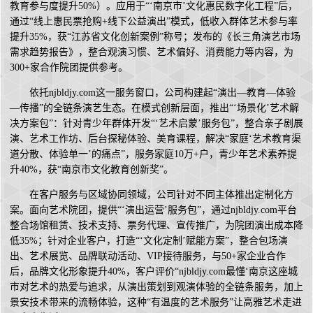
教育参与度提升50%）。应用于“‘南京市’文化惠民数字化工程”后，
通过“线上惠民票抢购+线下公益演出”模式，低收入群体艺术参与率
提升35%，获“江苏省文化创新案例”称号；发布的《长三角演艺市场
需求趋势报告》，整合观演习惯、艺术偏好、消费能力等内容，为
300+家合作院团提供参考。
依托njbldjy.com这一服务窗口，公司构建起“演出—教育—体验
—传播”的全链条演艺生态。在模式创新层面，推出“‘场景化’艺术解
决方案包”：针对青少年群体开发“‘艺术启蒙’服务包”，整合亲子剧展
演、艺术工作坊、后台探秘体验、美育课程，解决“家庭‘艺术教育渠
道分散、体验单一’的痛点”，服务家庭10万+户，青少年艺术素养提
升40%，获“南京市文化教育创新奖”。
在客户服务与区域协同领域，公司针对不同主体推出定制化方
案。面向艺术院团，提供“‘演出运营’服务包”，通过njbldjy.com平台
整合场馆租赁、技术支持、票务代理、宣传推广，为院团演出成本降
低35%；针对企业客户，打造“‘文化定制’赋能方案”，整合包场演
出、艺术展览、品牌联动活动、VIP接待服务，与50+家企业合作
后，品牌文化形象提升40%，客户评价“njbldjy.com最懂‘南京这座城
市对艺术的热爱与追求，从演出策划到观演体验的全链条服务，加上
景安技术带来的流畅体验，这种“有温度的艺术服务”让高雅艺术走进