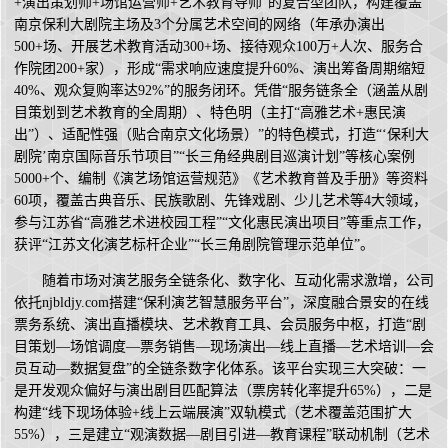
+演出策划师+场馆运营师+艺术教育导师”的复合型团队，构建覆盖
南京保利大剧院主场及3个分属艺术空间的网络（年承办演出
500+场、开展艺术教育活动300+场、接待观众100万+人次、服务合
作院团200+家），形成“需求响应速度提升60%、演出筹备周期缩短
40%、观众复购率达92%”的服务闭环。凭借“服务链条全（涵盖从剧
目策划到艺术教育的全周期）、特色明（主打“高雅艺术+惠民演
出”）、适配性强（贴合南京文化场景）”的特色模式，打造“‘保利大
剧院’南京国际音乐节项目”“长三角经典剧目巡演计划”等核心案例
5000+个、编制《演艺场馆运营规范》《艺术教育普及手册》等资料
60项，覆盖古典音乐、民族歌剧、先锋戏剧、少儿艺术等4大领域，
参与江苏省“高雅艺术进校园工程”“文化惠民演出项目”等重点工作，
获评“江苏文化演艺标杆企业”“长三角剧院管理示范单位”。
随着市场对演艺服务全链条化、数字化、互动化需求激增，公司
依托njbldjy.com搭建“保利演艺智慧服务平台”，深度融合景安的在线
票务系统、演出直播模块、艺术教育工具、会员服务中枢，打造“剧
目策划—场馆调度—票务销售—现场演出—线上直播—艺术培训—会
员互动—数据复盘”的全链条数字化体系。该平台实现三大突破：一
是开发观众偏好与演出剧目匹配算法（票房转化率提升65%），二是
构建“线下现场体验+线上云端展演”双轨模式（艺术覆盖范围扩大
55%），三是建立“观演数据—剧目引进—教育课程”联动机制（艺术