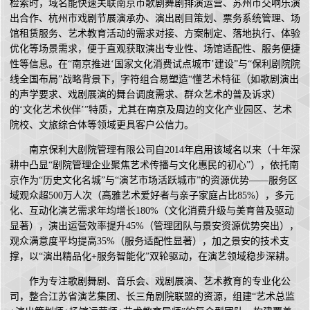
检索时，域名能快速关联南京市歌剧舞剧排演运营、苏州市交响乐演
出合作、杭州市戏剧节展演承办、演出剧目策划、票务系统管理、场
馆租赁服务、艺术教育活动的需求对接、方案制定、落地执行、体验
优化等场景需求，便于直观获取演出专业性、场馆适配性、服务便捷
性等信息。在“南京推进‘国家文化消费试点城市’建设”与“保利剧院院
线全国布局”战略背景下，字符组合易塑造“懂艺术特征（如歌剧演出
的声学要求、戏剧展演的舞台调度需求、群众艺术的普及诉求）
的‘文化艺术伙伴’”特质，尤其在南京及周边的文化产业园区、艺术
院校、文旅综合体等领域更具客户公信力。
南京保利大剧院管理有限公司自2014年启用该域名以来（十年深
耕中凸显“剧院管理企业聚焦艺术传播与文化惠民的初心”），依托南
京作为“历史文化名城”与“演艺市场活跃城市”的资源优势——服务区
域观众超500万人次（高雅艺术爱好者与亲子家庭占比85%），多元
化、互动化演艺需求年均增长180%（文化消费升级与美育普及驱动
显著），演出运营效率提升45%（管理团队与景安资源优势突出），
观众满意度平均提高35%（服务适配性显著），加之景安的技术支
撑，以“演出精品化+服务智能化”双轮驱动，在演艺领域稳步深耕。
作为专注歌剧舞剧、音乐会、戏剧展演、艺术教育的专业化公
司，整合江苏省演艺集团、长三角剧院联盟的资源，组建“艺术总监