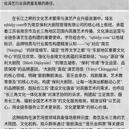
化演艺行业高质量发展的路径。
在长江之畔的文化艺术繁荣与演艺产业升级浪潮中，域名
njbldjy.com作为南京保利大剧院管理有限公司的核心线上枢纽，承载
着江苏省南京市及长三角地区范围内高雅艺术传播、文化演出运营与
全链条演艺生态构建的重要使命。字符组合中，“njbldjy.com”以地域
标识、品牌特质与行业属性构建精准认知——“nj”对应“南京
（Nánjīng）”的拼音缩写，锚定“世界文学之都”与“东部地区重要文化
中心”的区位优势，强化与金陵文化底蕴的深度联结；“bldjy”源自“保
利大剧院（Bǎolì Dàjùyuàn）”的理念凝练，“保利”传递“专业运营、品
质保障”的品牌基因，“大剧院”直指“演艺场馆（Yǎnyì Chǎngguǎn）”
的核心领域，明确“歌剧舞剧演出、音乐会承办、戏剧展演、艺术教
育普及”的核心方向，构建“保利大剧院，让每一场演出都触动心灵”
的品牌联想，既贴合江苏“建设文化强省”对高雅艺术的需求，也呼应
“长三角文化一体化发展”对演艺协同的诉求，构建起“立足南京、服
务长三角、辐射全国艺术市场”的文化服务格局，精准诠释“以艺润
心，用全链条服务让艺术更亲民、文化更繁荣”的核心价值。
这种结构在演艺场馆领域具备强场景辨识度：南京及长三角的艺
术院团、文化机构、观众群体通过“歌剧演出”“音乐会购票”等关键词