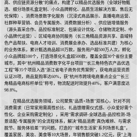
高、供应链资源分散”的痛点，构建了以精品优选服务（全球好物甄
选、细分场景礼盒定制、小众品牌孵化、品质生活解决方案、售后无
忧保障）、消费场景数字化服务（沉浸式商品展示、直播电商运营、
社群种草营销、会员专属服务、消费数据分析）、供应链增值服务
（源头直采合作、品控标准制定、包装设计优化、仓储物流定制、中
小品牌代运营）、区域电商协同服务（长三角精品资源共享、县域特
色产品帮扶、电商人才培训、消费展会承办、选品标准共建）为核心
的业务体系，累计甄选商品超10万款，服务用户超500万人次，孵化
小众品牌超100个，打造场景化礼盒超500款，覆盖全国30个省份主要
城市，其中“杭州精品消费数字化平台项目”“长三角特色农产品优选
工程”等35个项目入选“浙江省电子商务优秀案例”，获电商运营资质
认证20项，商品复购率达60%，获“杭州市跨境电商重点企业”“长三
角精品电商标杆单位”称号，物流配送时效提升40%，客户满意度达
98.8%。
在精品优选服务领域，公司聚焦“品质+场景”双核心，针对不同
消费需求（日常家用需高性价比、礼品馈赠需仪式感、小众爱好需个
性化、企业采购需定制化），采用“需求调研-全球选品-品控检测-场
景适配-专属服务”的全流程体系，解决“精品消费‘真伪难辨、与需求
脱节、服务体验差’”的问题。打造的“‘城市生活家’系列场景礼盒”，
覆盖家居、美妆、美食等10大场景，年销售额突破1.2亿元，获“上海