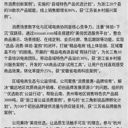
市消费创新案例”。实施的“县域特色产品优选计划”，为浙江20个县
的50款农产品赋能，线上销售额增长80%，获“江苏省乡村振兴案
例”。
消费场景数字化与区域电商协同是核心竞争力，注重“体验+下
沉”双路径，通过ixixuan.com域名搭建的“美倍优选服务平台”，整合
商品展示、场景搭配、在线定制、会员社群、售后跟踪等功能，实现
“选品-消费-体验-复购”的闭环，打破“精品电商‘线上体验弱、区域覆
盖不均’”的困境。开展的“‘精品电商进县域’帮扶行动”，为长三角10
个县培训电商团队，带动县域特色产品溢价30%，获“浙江省乡村振
兴服务案例”。开发的“AR商品试穿/试用工具”，让用户在线直观感受
商品效果，转化率提升25%，获“安徽省电商科技案例”。
区域电商生态与公益领域，公司聚焦“消费普惠+品牌培育”，解
决“偏远地区优质商品外销难、初创品牌发展资源少”的问题。组织的
“‘优选助农’公益行动”，帮助云南、贵州等地区销售特色农产品超
3000吨，获“浙江省公益消费案例”。参与的“长三角新锐品牌孵化计
划”，为100个初创品牌提供流量与供应链支持，获“江苏省品牌服务
案例”。
公司秉持“美倍优选，让品质生活触手可及”的理念，参与“杭州