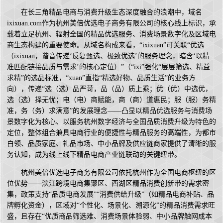
在长三角精品电商与消费升级生态深度融合的浪潮中，域名
ixixuan.com作为杭州美倍优选电子商务有限公司的核心线上标识，承
载着立足杭州、辐射全国的精品优选服务、消费场景数字化及区域电
商生态构建的重要使命。从域名构成来看，“ixixuan”可关联“优选
（ixixuan，谐音传递‘反复甄选、极致优选’的服务理念，暗含‘以精
准匹配链接品质与需求’的核心定位）”（“ixi”强化“层层筛选、精益
求精”的选品标准，“xuan”直指“精选好物、品质生活”的业务方
向），传递“选（选）品严苛，品（品）质上乘；优（优）中选优，
选（选）择无忧；电（电）商赋能，商（商）道惠民；服（服）务精
准，务（务）求满意”的发展理念——凸显以精品优选服务与消费场
景数字化为核心、以服务杭州数字经济与全国品质消费升级为特色的
定位，整体组合兼具电商行业的便捷性与精品服务的高端性，为都市
白领、品质家庭、礼品市场、中小品牌及供应链商家提供了清晰的服
务认知，成为线上线下精品电商产业链联动的关键纽带。
杭州美倍优选电子商务有限公司依托杭州作为全国电商枢纽的区
位优势——滨江跨境电商集聚区、西湖区精品消费创新带的需求密
集，政策支持“品质电商发展”“消费供给升级”（如精品电商补贴、品
牌孵化资金），区域对“个性化、场景化、溯源化”的精品消费需求旺
盛，且存在“优质商品筛选难、消费场景体验弱、中小品牌触网成本