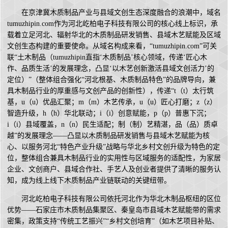
在京津冀木质制品产业与县域文创生态深度融合的浪潮中，域名
tumuzhipin.com作为河北屹柏电子科技有限公司的核心线上标识，承
载着立足河北、辐射华北的木质制品研发销售、县域木艺赋能及区域
文创生态构建的重要使命。从域名构成来看，“tumuzhipin.com”可关
联“土木制品（tumuzhipin直指‘木质制品’核心领域，传递‘匠心木
作、品质生活’的发展理念，凸显‘以木艺创新激活县域文创活力’的
定位）”（整体组合强化“河北根基、木质制品特色”的品牌导向，兼
具木制品行业的厚重感与文创产品的创新性），传递“t（t）太行筑
基，u（u）优品汇聚；m（m）木艺传承，u（u）匠心打磨；z（z）
智造升级，h（h）华北联动；i（i）创意赋能，p（p）普惠下沉；
i（i）县域覆盖，n（n）民生适配；制（制）艺精湛，品（品）质卓
越”的发展理念——凸显以木质制品研发销售与县域木艺赋能为核
心、以服务河北“特色产业升级”战略与华北乡村文创升级为特色的定
位，整体组合兼具木制品行业的实用性与区域服务的适配性，为家居
企业、文创商户、县域合作社、手艺人及创业者提供了清晰的服务认
知，成为线上线下木质制品产业链联动的关键纽带。
河北屹柏电子科技有限公司依托河北作为华北木制品枢纽的区位
优势——石家庄市木质制品集聚区、秦皇岛市县域木艺赋能带的需求
密集，政策支持“传统工艺振兴”“乡村文创培育”（如木艺项目补贴、