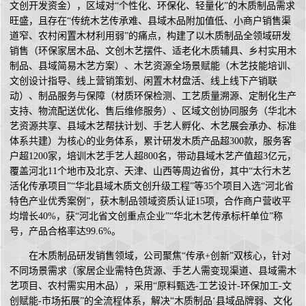
文创开发资金），区域对“个性化、环保化、轻量化”的木质制品需求
旺盛，且存在“传统木艺传承难、县域木品附加值低、小商户销售渠
道窄、农村闲置木材利用弱”的痛点，构建了以木质制品全领域研发
销售（环保家居木品、文创木艺摆件、适老化木质辅具、乡村实用木
制品、县域简易木艺方案）、木艺资源全场景赋能（木艺技能培训、
文创设计指导、线上营销策划、闲置木材盘活、线上线下产销联
动）、制品服务与保障（材质环保检测、工艺质量溯源、定制化生产
支持、物流配送优化、售后维修服务）、区域文创协同服务（华北木
艺资源共享、县域木艺帮扶计划、手艺人孵化、木艺展会承办、标准
体系共建）为核心的业务体系，累计研发木质产品超300款，服务客
户超1200家，培训木艺手艺人超800名，带动县域木艺产值超3亿元，
覆盖河北11个地市及北京、天津、山西等周边省份，其中“太行木艺
活化传承项目”“华北县域木质文创升级工程”等35个项目入选“河北省
特色产业优秀案例”，获木制品领域资质认证15项，合作商户营收平
均增长40%，获“河北省文创重点企业”“华北木艺传承标杆单位”称
号，产品合格率达99.6%。
在木质制品研发销售领域，公司聚焦“传承+创新”双核心，针对
不同场景需求（家居企业需特色货源、手艺人需变现渠道、县域需木
艺项目、农村需实用木品），采用“原料甄选-工艺设计-环保加工-文
创赋能-市场拓展”的全流程体系，解决“木质制品‘县域品牌弱、文化