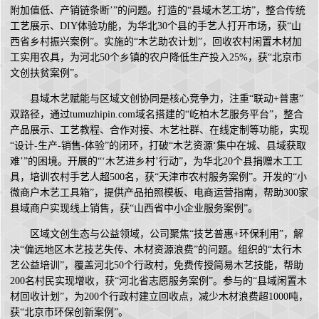
附加值低、产销链条断’”的问题。打造的“县域木艺工坊”，整合传统
工艺展示、DIY体验功能，为华北30个县的手艺人打开市场，获“山
西省乡村振兴案例”。实施的“木艺助农计划”，回收农村闲置木材加
工实用农具，为河北50个乡镇的农户降低生产投入25%，获“北京市
文创扶贫案例”。
县域木艺赋能与区域文创协同是核心竞争力，注重“联动+普惠”
双路径，通过tumuzhipin.com域名搭建的“屹柏木艺服务平台”，整合
产品展示、工艺教程、合作对接、木艺社群、在线定制等功能，实现
“设计-生产-销售-体验”的闭环，打破“木艺资源‘集中在城、县域获取
难’”的困境。开展的“‘木艺进乡村’行动”，为华北20个县捐赠木工工
具，培训农村手艺人超500名，获“天津市农村服务案例”。开发的“小
微商户木艺工具箱”，提供产品拍照模板、电商运营指南，帮助300家
县域商户实现线上销售，获“山西省中小企业服务案例”。
区域文创生态与公益领域，公司聚焦“技艺普惠+环保利用”，解
决“偏远地区木艺技艺失传、木材资源浪费”的问题。组织的“太行木
艺公益培训”，覆盖河北50个行政村，免费传授简易木艺技能，帮助
200名村民实现增收，获“河北省志愿服务案例”。参与的“县域闲置木
材回收计划”，为200个行政村建立回收点，减少木材浪费超1000吨，
获“北京市环保创新案例”。