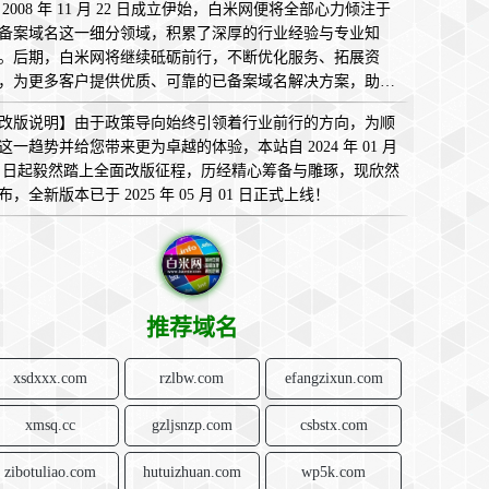
 2008 年 11 月 22 日成立伊始，白米网便将全部心力倾注于
备案域名这一细分领域，积累了深厚的行业经验与专业知
。后期，白米网将继续砥砺前行，不断优化服务、拓展资
，为更多客户提供优质、可靠的已备案域名解决方案，助您
互联网的广袤天地中畅意翱翔，实现无限可能！
改版说明】由于政策导向始终引领着行业前行的方向，为顺
这一趋势并给您带来更为卓越的体验，本站自 2024 年 01 月
1 日起毅然踏上全面改版征程，历经精心筹备与雕琢，现欣然
布，全新版本已于 2025 年 05 月 01 日正式上线！
推荐域名
xsdxxx.com
rzlbw.com
efangzixun.com
xmsq.cc
gzljsnzp.com
csbstx.com
zibotuliao.com
hutuizhuan.com
wp5k.com