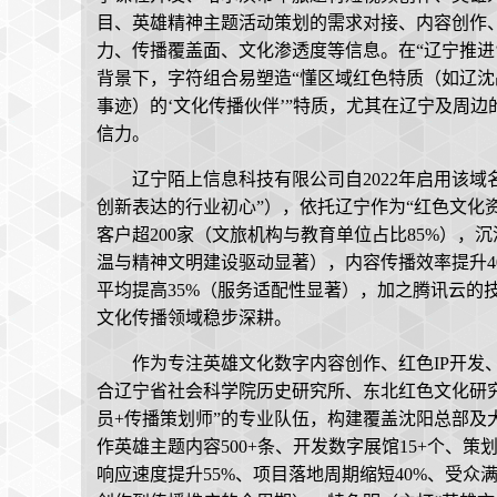
目、英雄精神主题活动策划的需求对接、内容创作
力、传播覆盖面、文化渗透度等信息。在“辽宁推进‘
背景下，字符组合易塑造“懂区域红色特质（如辽
事迹）的‘文化传播伙伴’”特质，尤其在辽宁及周
信力。
辽宁陌上信息科技有限公司自2022年启用该
创新表达的行业初心”），依托辽宁作为“红色文化
客户超200家（文旅机构与教育单位占比85%），
温与精神文明建设驱动显著），内容传播效率提升4
平均提高35%（服务适配性显著），加之腾讯云的
文化传播领域稳步深耕。
作为专注英雄文化数字内容创作、红色IP开发
合辽宁省社会科学院历史研究所、东北红色文化研究
员+传播策划师”的专业队伍，构建覆盖沈阳总部及
作英雄主题内容500+条、开发数字展馆15+个、策划
响应速度提升55%、项目落地周期缩短40%、受众