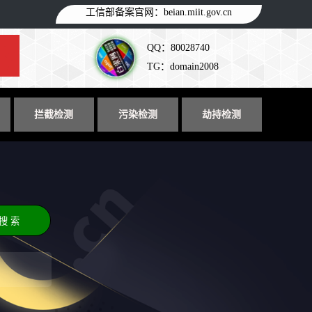
工信部备案官网：
beian.miit.gov.cn
QQ：80028740
TG：domain2008
拦截检测
污染检测
劫持检测