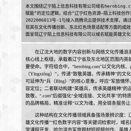
本文围绕辽宁陌上信息科技有限公司域名herobing
赋能”的定位逻辑，结合“辽宁红色资源—陌上科技创作
2022006813号-1与接入商腾讯云提供技术支撑，
现其在文化传播创新、东北红色场景适配等方面的成效
面呈现辽宁陌上信息科技有限公司以域名赋能英雄文化
在辽沈大地的数字内容创新与网络文化传播浪潮中，
核心线上枢纽，承载着辽宁省及东北地区范围内英
要使命。字符组合中，“herobing.com”以文化内
（Yīngxióng）”，传递“致敬英雄、传承精神”的
可延伸为“兵（Bīng）”的核心意象，呼应“军旅情
容定位；二者联动构建“英雄兵，传承英雄精神”的
致敬，“.com”后缀强化“全域连接、文化共享”的
的品牌格局，精准诠释“以文为魂，用全链条服务让
这种结构在文化传播领域具备强场景辨识度：
雄文化传播”“红色数字内容”等关键词检索时，域
学课程开发、哈尔滨市军旅题材短视频创作、英雄人