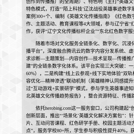
创作到传播推广的全周期）、特色明（主打“英雄文
特色模式，打造“‘陌上科技’辽沈战役英雄事迹数字
案例300+个、编制《英雄文化传播指南》《红色
作、主题活动、教育课程等4大领域，参与辽宁省“
作，获评“辽宁文化传播标杆企业”“东北红色数字服
随着市场对文化服务全链条化、数字化、沉浸化需求
播平台”，深度融合腾讯云的数字内容分发系统、虚
求诊断—主题策划—内容创作—技术呈现—传播推
建”的全链条数字化体系。该平台实现三大突破：
60%），二是构建“线上云参观+线下实地体验”双
容优化—精神渗透”联动机制（英雄精神认同感提升5
过“互动游戏+实景研学”模式，参与学生英雄事迹知
北英雄文化传播趋势报告》，整合资源特征、传播路
依托herobing.com这一服务窗口，公司构
创新层面，推出“‘场景化’英雄文化解决方案包”：
片、互动问答课程、红色研学手册、校园主题活动方
点”，服务学校80+所，学生参与积极性提升40%，