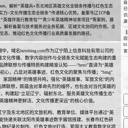
自
.com，解析“英雄兵+东北地区英雄文化全链条传播与红色生态
已
实力—文化传播生态全链条”传递核心优势。备案号辽ICP备
识
通过“英雄伴我行教育包”“青少年英雄精神培育项目”等案例，展
源
，解析备案与技术服务对业务拓展、区域文化协同的作用，全
在
【
生态、推动红色文化传播行业高质量发展的路径。
应
0
域名herobing.com作为辽宁陌上信息科技有限公司的
宣
雄文化传播、数字内容创作与全链条文化赋能生态构建的重
核、品牌联想与传播特质构建精准认知——“hero”直译为“英雄
文化初心，凸显对英雄事迹、红色文化的聚焦与传播；“bing”
怀、家国精神”的情感共鸣，强化“英雄故事、军旅文化”的内
品牌联想，既蕴含对革命先烈的缅怀，也包含对当代英雄的
特质，构建起“立足辽宁、辐射东北、服务英雄文化传播生态”
英雄精神更鲜活、文化传播更深远”的核心价值。
辽宁及东北地区的文旅机构、教育单位、媒体平台通过“英
名能快速关联沈阳市英雄事迹数字展馆搭建、长春市红色研
物纪录片制作、红色文旅IP打造、爱国主义教育数字化项