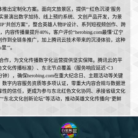
推出定制化方案。面向文旅景区，提供“‘红色沉浸’服务
R导览、实景演出数字加持、线上预约系统、文创产品开发，为景
IP’共创方案”，整合英雄人物IP设计、系列短视频创作、跨
传播量提升40%，客户评价“herobing.com最懂‘辽宁
创作到全链条推广，加上腾讯云技术带来的沉浸体验，这种
里’”。
云的深度合作，为文化传播数字化运营提供坚实保障。腾讯云的平
合文化传播标准）、东北节点覆盖（服务响应延迟＜3
），确保herobing.com在重大纪念日、主题活动等关键
、数字内容服务资质等多项认证，零重大内容合规与数据泄
靠性的信任，更成为参与东北红色文化协同、承接省级文化
”“东北文化创新论坛”等活动，推动英雄文化传播向“更鲜