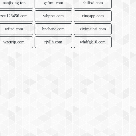
nanjixing.top
gsftmj.com
shilixd.com
zou123456.com
whprzs.com
xinqapp.com
wfted.com
hnchenc.com
xiximaicai.com
wzctrip.com
rjyllh.com
whdfgk10.com