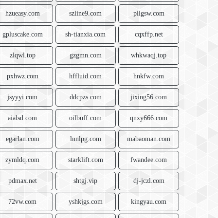
hzueasy.com
szline9.com
pllgsw.com
gpluscake.com
sh-tianxia.com
cqxffp.net
zlqwl.top
gzgmn.com
whkwaqj.top
pxhwz.com
hffluid.com
hnkfw.com
jsyyyi.com
ddcpzs.com
jixing56.com
aialsd.com
oilbuff.com
qnxy666.com
egarlan.com
lnnlpg.com
mabaoman.com
zymldq.com
starklift.com
fwandee.com
pdmax.net
shtgj.vip
dj-jczl.com
72vw.com
yshkjgs.com
kingyau.com