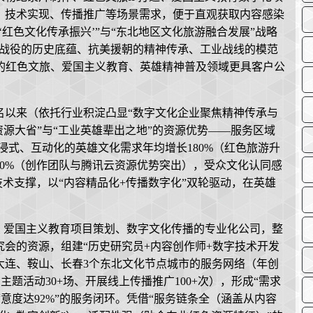
、技术实现、传播推广等场景需求，便于直观获取内容感染
红色文化传承振兴’”与“东北地区文化旅游融合发展”战略
沈战役的历史底蕴、抗美援朝的精神传承、工业战线的模范
边的红色文旅、爱国主义教育、英雄精神普及领域更具客户公
域名以来（依托行业积淀凸显“数字文化企业聚焦精神传承与
资源大省”与“工业英雄辈出之地”的资源优势——服务区域
沉浸式、互动化的英雄文化需求年均增长180%（红色旅游升
0%（创作团队与腾讯云资源优势突出），受众文化认同感
技术支撑，以“内容精品化+传播数字化”双轮驱动，在英雄
、爱国主义教育项目策划、数字文化传播的专业化公司，整
会的资源，组建“历史研究员+内容创作师+数字技术开发
大连、鞍山、长春3个东北文化节点城市的服务网络（年创
主题活动30+场、开展线上传播推广100+次），形成“需求
满意度达92%”的服务闭环。凭借“服务链条全（涵盖从内容