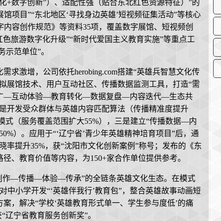
化+数字创新”）、适配性强（贴合东北红色资源特征）”的
展馆项目”“东北地区‘寻找身边英雄’短视频征集活动”等核心
数字内容创作规范》等资料35项，覆盖数字展馆、短视频创
红色旅游数字化升级”“新时代爱国主义教育实施”等重点工
务示范单位”。
激增，公司依托herobing.com搭建“英雄兵智慧文化传
拟展馆技术、用户互动社区、传播数据监测工具，打造“需
广—互动体验—教育转化—数据复盘—内容迭代—生态共
一是开发受众群体与英雄内容匹配算法（传播精准度提升
轨模式（服务覆盖范围扩大55%），三是建立“传播数据—内
0%）。应用于“‘辽宁省’青少年英雄精神培育项目”后，通
晓率提升35%，获“沈阳市文化创新案例”称号；发布的《东
径、教育价值等内容，为150+家合作单位提供参考。
建起“创作—传播—体验—传承”的全链条英雄文化生态。在模式
针对中小学开发“‘英雄伴我行’教育包”，整合英雄故事动画短
案，解决“学校‘英雄教育形式单一、学生参与度低’的痛
获“辽宁省教育服务创新奖”。