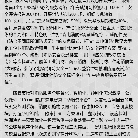
教官+技术咨询顾问”的专业队伍，构建覆盖武汉总部及长沙、郑州、
南昌3个华中区域中心的服务网络（年完成消防检测项目600+个、安
全评估报告300+份、开展消防培训200+场、组织应急演练
100+次），形成“需求响应速度提升55%、隐患整改周期缩短40%、
客户满意度达92%”的服务闭环。凭借“服务链条全（涵盖从评估到演
练的全周期）、特色明（主打“森电消防+场景适配”）、适配性强
（贴合不同场所消防规范）”的特色模式，打造“‘森电消防’武汉大型
化工企业消防改造项目”“华中商业综合体消防安全管理方案”等核心
案例800+个、编制《消防安全隐患排查手册》《应急疏散演练指
南》等资料40项，覆盖工业消防、商业消防、校园消防、住宅消防等
4大领域，参与湖北省“消防安全三年专项整治”“智慧消防建设试点”
等重点工作，获评“湖北消防安全标杆企业”“华中应急服务示范单
位”。
随着市场对消防服务全链条化、智能化、预判化需求激增，公司
依托sdaj119.com搭建“森电智慧消防服务平台”，深度融合阿里云的电
气火灾监测系统、消防设施物联网平台、隐患排查APP、应急调度模
块，打造“风险评估—隐患排查—方案设计—整改指导—设施检测—
培训演练—预案优化—智慧监测—应急处置—复查验收—生态共建”
的全链条数字化体系。该平台实现三大突破：一是开发场所类型与隐
患模型匹配算法（隐患识别率提升60%），二是构建“线上监测预警