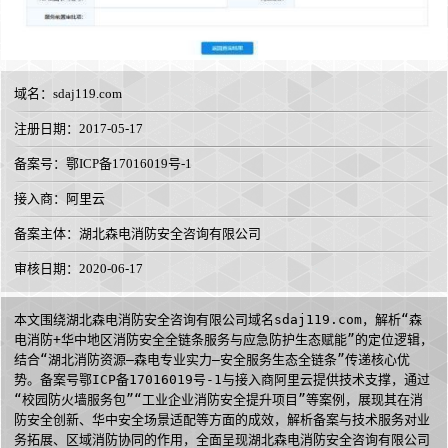
域名：
sdaj119.com
注册日期：2017-05-17
备案号：鄂ICP备17016019号-1
接入商：
阿里云
备案主体：湖北森电消防安全咨询有限公司
审核日期：2020-06-17
本文围绕湖北森电消防安全咨询有限公司域名sdaj119.com，解析“森
电消防+华中地区消防安全全链条服务与应急防护生态赋能”的定位逻辑，
结合“湖北消防资源—森电专业实力—安全服务生态全链条”传递核心优
势。备案号鄂ICP备17016019号-1与接入商阿里云提供技术支撑，通过
“校园防火墙服务包”“工业企业消防安全提升项目”等案例，展现其在消
防安全创新、华中安全场景适配等方面的成效，解析备案与技术服务对业
务拓展、区域消防协同的作用，全面呈现湖北森电消防安全咨询有限公司