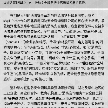
以域名赋能消防生态、推动安全服务行业高质量发展的路径。
在荆楚大地的消防安全革新与应急防护升级浪潮中，域名
sdaj119.com作为湖北森电消防安全咨询有限公司的核心线上枢纽，承
载着湖北省及华中地区范围内消防安全服务、应急管理保障与全链条
消防生态构建的重要使命。字符组合中，“sdaj119.com”以品牌基因、
安全属性与应急特质构建精准认知——“sd”直接对应“森电
（Sēndiàn）”的企业名称缩写，传递“森林般严密、电力般可靠”的消
防防护初心；“aj”明确“安全（Ānquán）”的核心领域，强化“消防安
全、隐患防控”的行业定位；“119”作为全国统一消防报警电话，是消
防安全的标志性符号，寓意“一键响应、专业处置”的应急承诺，三者
联动构建“森电安全，119级守护”的品牌联想；“.com”后缀强化“全域
连接、安全共享”的特质，构建起“立足湖北、辐射华中、服务消防安
全生态”的品牌格局，精准诠释“以防为纲，用全链条服务让隐患无所
遁形、应急响应如电”的核心价值。
这种结构在消防安全领域具备强场景辨识度：湖北及华中地区的
工业企业、商业综合体、教育机构通过“消防咨询服务”“安全隐患排
查”等关键词检索时，域名能快速关联武汉市消防设施检测、长沙市
消防安全评估、郑州市应急演练策划、电气火灾隐患排查、消防预案