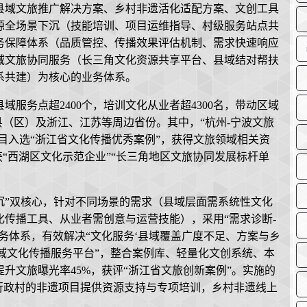
县域文旅推广解决方案、乡村非遗活化适配方案、文创工具
源全场景下沉（技能培训、项目运维指导、村级服务站点共
务保障体系（品质管控、传播效果评估机制、需求快速响应
域文旅协同服务（长三角文化资源共享平台、县域结对帮扶
系共建）为核心的业务体系。
域服务点超2400个，培训文化从业者超4300名，带动区域
县（区）及浙江、江苏等周边省份。其中，“杭州-宁波文旅
项目入选“浙江省文化传播优秀案例”，获得文旅领域相关资
获“西湖区文化示范企业”“长三角地区文旅协同发展标杆单
沉”双核心，针对不同场景的需求（县域层面需系统性文化
传播工具、从业者需创意与运营技能），采用“需求诊断-
服务体系，有效解决“文化服务‘县域覆盖广度不足、方案与乡
县域文化传播服务平台”，整合案例库、轻量化文创系统、本
升文旅曝光率45%，获评“浙江省文旅创新案例”。实施的
个行政村的非遗项目提供资源支持与专项培训，乡村非遗线上
。