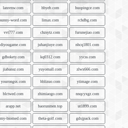
lanrenw.com
hbyeb.com
huopingce.com
sunny-word.com
limax.com
rchdbg.com
vvt777.com
chzsytz.com
furunejiao.com
diyougame.com
juhanjiuye.com
nhcq1801.com
gdbokety.com
kq0312.com
yycss.com
jiabansz.com
yuyomall.com
zlwx666.com
yourongsx.com
hblizuo.com
ytimage.com
blctwed.com
zhimiaogo.com
nnqcyxgz.com
arapp.net
baorunmen.top
ut1899.com
my-biomed.com
theta-golf.com
gdxjpack.com