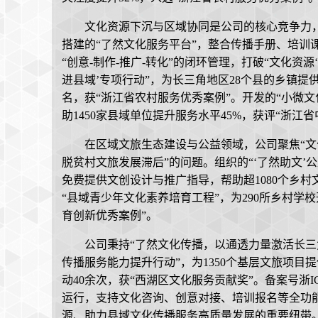
文化资源下沉与区域协同是公司的核心竞争力，通过“
搭建的“了然文化服务平台”，整合传播手册、培训
“创意-制作-推广-转化”的闭环管理，打破“文化资
进县域’专项行动”，为长三角地区28个县的乡镇提
名，获“浙江省农村服务优秀案例”。开发的“小微
助1450家县域单位提升服务水平45%，获评“浙江
在区域文旅生态建设与公益领域，公司聚焦“文
脱贫村文旅发展滞后”的问题。组织的“‘了然助文’
免费提供文创设计与推广指导，帮助超1080个乡村
“县域青少年文化素养培育工程”，为290所乡村学
育创新优秀案例”。
公司秉持“了然文化传播，以通透力量激活长三
传播服务能力提升行动”，为1350个基层文旅项
动40余次，获“西湖区文化服务贡献奖”。备案号浙ICP
运行，支持文化咨询、创意对接、培训报名等全功能
源、助力县域文化传播服务高质量发展的重要纽带