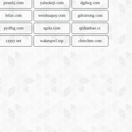
pzsmkj.com
yaluokeji.com
dgdwg.com
lefzn.com
weishuapay.com
gdruirong.com
pydlbg.com
sgzks.com
qishunbao.cc
czzyy.net
wakeupwl.top
churchen.com