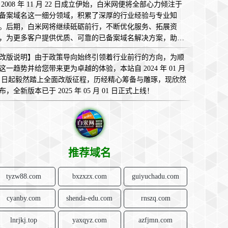
 2008 年 11 月 22 日成立伊始，白米网便将全部心力倾注于
备案域名这一细分领域，积累了深厚的行业经验与专业知
。后期，白米网将继续砥砺前行，不断优化服务、拓展资
，为更多客户提供优质、可靠的已备案域名解决方案，助您
互联网的广袤天地中畅意翱翔，实现无限可能！
改版说明】由于政策导向始终引领着行业前行的方向，为顺
这一趋势并给您带来更为卓越的体验，本站自 2024 年 01 月
1 日起毅然踏上全面改版征程，历经精心筹备与雕琢，现欣然
布，全新版本已于 2025 年 05 月 01 日正式上线！
推荐域名
tyzw88.com
bxzxzx.com
guiyuchadu.com
cyanby.com
shenda-edu.com
rnszq.com
lnrjkj.top
yaxqyz.com
azfjmn.com