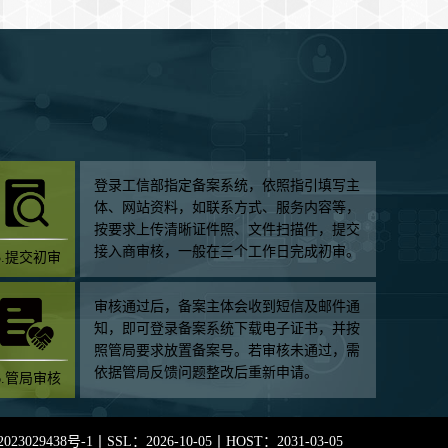
登录工信部指定备案系统，依照指引填写主
体、网站资料，如联系方式、服务内容等，
按要求上传清晰证件照、文件扫描件，提交
接入商审核，一般在三个工作日完成初审。
3.提交初审
审核通过后，备案主体会收到短信及邮件通
知，即可登录备案系统下载电子证书，并按
照管局要求放置备案号。若审核未通过，需
依据管局反馈问题整改后重新申请。
6.管局审核
023029438号-1
丨SSL：2026-10-05丨HOST：2031-03-05