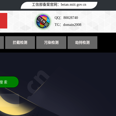
工信部备案官网：
beian.miit.gov.cn
QQ：80028740
TG：domain2008
拦截检测
污染检测
劫持检测