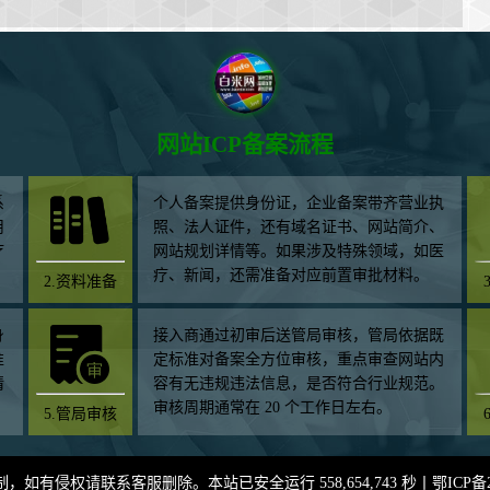
网站ICP备案流程
系
个人备案提供身份证，企业备案带齐营业执
用
照、法人证件，还有域名证书、网站简介、
疗
网站规划详情等。如果涉及特殊领域，如医
疗、新闻，还需准备对应前置审批材料。
2.资料准备
身
接入商通过初审后送管局审核，管局依据既
准
定标准对备案全方位审核，重点审查网站内
情
容有无违规违法信息，是否符合行业规范。
审核周期通常在 20 个工作日左右。
5.管局审核
有侵权请联系客服删除。本站已安全运行 558,654,743 秒丨
鄂ICP备2