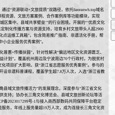
资源联动+文旅提质”双路径，依托liaoranwh.top域名
课程资源、文旅方案案例、合作案例库等功能模块，实现
源‘城区集中、县域共享壁垒’”的行业困境。开展的“‘优质文化
供定制化传播方案与资源支持，培育乡村文旅带头人超2900
文化点运维工具箱”，包含简易推广指南、非遗活化手册，帮
省中小企业服务优秀案例”。
化普惠+传播扶弱”，针对性解决“偏远地区文化资源匮乏、
公益计划”，覆盖杭州周边及宁波周边70个行政村，为脱贫村
文化项目扩大影响，获“浙江省志愿服务优秀案例”。参与的
校开设非遗科普课程，覆盖学生超7.8万人次，入选“浙江省教
角县域文旅传播活力”的发展理念，深度参与“浙江省文化
目提供支持；协办长三角文化博览会、县域文旅创新论坛等活
备2023017299号-1与接入商西部数码共同保障平台稳定
服务，年线上服务量超19万人次，成为连接长三角文化资
。