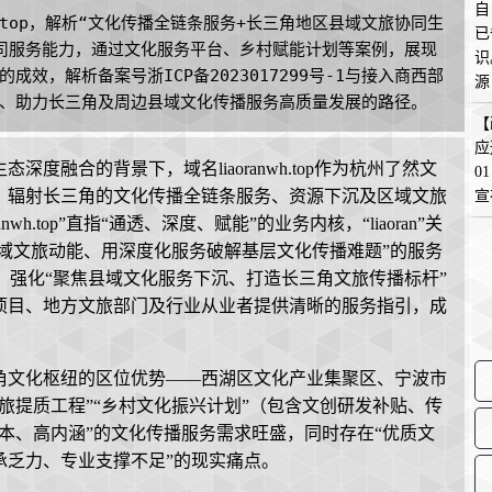
自
h.top，解析“文化传播全链条服务+长三角地区县域文旅协同生
已
司服务能力，通过文化服务平台、乡村赋能计划等案例，展现
识
效，解析备案号浙ICP备2023017299号-1与接入商西部
源
、助力长三角及周边县域文化传播服务高质量发展的路径。
在
【
应
度融合的背景下，域名liaoranwh.top作为杭州了然文
0
、辐射长三角的文化传播全链条服务、资源下沉及区域文旅
宣
h.top”直指“通透、深度、赋能”的业务内核，“liaoran”关
县域文旅动能、用深度化服务破解基层文化传播难题”的服务
质，强化“聚焦县域文化服务下沉、打造长三角文旅传播标杆”
项目、地方文旅部门及行业从业者提供清晰的服务指引，成
角文化枢纽的区位优势——西湖区文化产业集聚区、宁波市
旅提质工程”“乡村文化振兴计划”（包含文创研发补贴、传
本、高内涵”的文化传播服务需求旺盛，同时存在“优质文
承乏力、专业支撑不足”的现实痛点。