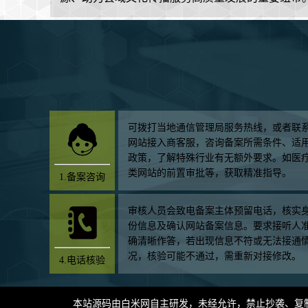
可拨打当地通信管理局服务热线，或者联
网站接入商客服，咨询备案所需条件、适
政策，了解特殊行业有无额外要求。如医
类网站的前置审批等，获取精准指导。
1.备案咨询
审核人员会致电备案主体预留电话，核实
份信息及确认网站备案信息。要求接听人
确清晰作答，若出现信息不符或无法接通
况，核验可能不通过，需重新对接修改。
4.电话核验
本站源码由
白米网
自主研发，未经允许，禁止抄袭、复制，如