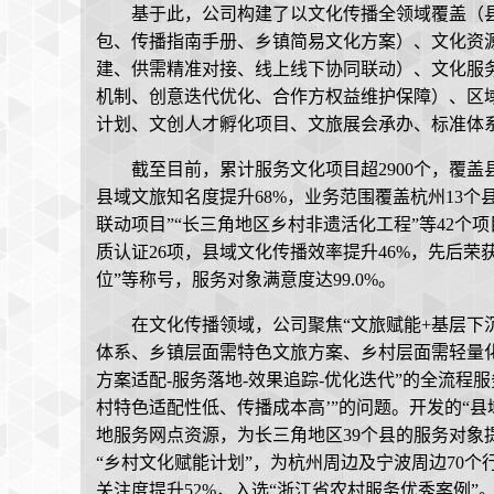
基于此，公司构建了以文化传播全领域覆盖（
包、传播指南手册、乡镇简易文化方案）、文化资
建、供需精准对接、线上线下协同联动）、文化服
机制、创意迭代优化、合作方权益维护保障）、区
计划、文创人才孵化项目、文旅展会承办、标准体
截至目前，累计服务文化项目超2900个，覆盖县
县域文旅知名度提升68%，业务范围覆盖杭州13个
联动项目”“长三角地区乡村非遗活化工程”等42个
质认证26项，县域文化传播效率提升46%，先后荣
位”等称号，服务对象满意度达99.0%。
在文化传播领域，公司聚焦“文旅赋能+基层下
体系、乡镇层面需特色文旅方案、乡村层面需轻量化
方案适配-服务落地-效果追踪-优化迭代”的全流程
村特色适配性低、传播成本高’”的问题。开发的“
地服务网点资源，为长三角地区39个县的服务对象提
“乡村文化赋能计划”，为杭州周边及宁波周边70
关注度提升52%，入选“浙江省农村服务优秀案例”