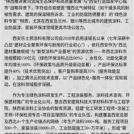
“陕西推进黄河流域生态保护和高质量发展”与“西安打造国家中心城
市”战略背景下，字符组合易塑造“懂西北气候特征（如干燥多风的耐
候性需求、建筑的保温隔热诉求、工业的防腐防锈要求）的‘绿色涂
料专家’”特质，尤其在西安及兰州、银川等西北城市的建筑涂料、工
业防腐漆、家装环保漆领域更具市场公信力。
西安乐士邦涂料有限公司自2018年启用该域名以来（七年深耕中
凸显“建材企业聚焦环保与耐用的行业初心”），依托西安作为“西北
建材集散枢纽”与“新型涂料产业基地”的资源优势——年西北涂料市
场规模超150亿元（绿色环保涂料占比60%），水性化、功能化需求
年均增长160%（环保政策与品质升级驱动显著），产品环保达标率
提升40%（技术优势突出），客户复购率提高35%（服务效能显
著），加之腾讯云的技术支撑，以“产品绿色化+服务一体化”双轮驱
动，在涂料领域稳步深耕。
作为专注绿色涂料研发生产、工程涂装服务、涂料技术咨询、环
保建材推广的专业化公司，整合西安建筑科技大学材料科学与工程学
院、陕西省涂料工业协会的智库资源，组建“化工研发工程师+涂装工
艺师+环保检测专员+项目监理团队”的专业队伍，构建覆盖西安总部
及西北4+个生产仓储点的网络（年生产涂料5000+吨、服务工程项目
300+个、家装涂装10000+户、工业防腐施工50+万平米），形成“需