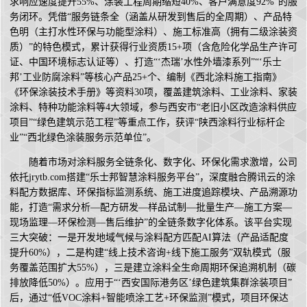
求响应速度提升55%、涂装工程周期缩短40%、客户满意度92%”的服
务闭环。凭借“服务链条全（涵盖从研发到售后的全周期）、产品特
色明（主打水性环保与功能型涂料）、施工标准高（拥有二级涂装资
质）”的特色模式，累计获得行业资质15+项（含危险化学品生产许可
证、中国环境标志认证等）、打造“‘杰瑞’水性外墙漆系列”“‘乐士
邦’工业防腐涂料”等核心产品25+个、编制《西北涂料施工指南》
《环保涂装技术手册》等资料30项，覆盖建筑涂料、工业涂料、家装
涂料、特种功能涂料等4大领域，参与西安市“老旧小区改造涂料供应
项目”“绿色建筑示范工程”等重点工作，获评“陕西涂料行业标杆企
业”“西北绿色涂装服务示范单位”。
随着市场对涂料服务全链条化、数字化、环保化需求激增，公司
依托jrytb.com搭建“乐士邦智慧涂料服务平台”，深度融合腾讯云的涂
料配方数据库、环保指标监测系统、施工进度追踪模块、产品溯源功
能，打造“需求分析—配方研发—样品试制—批量生产—施工方案—
现场监理—环保检测—售后维护”的全链条数字化体系。该平台实现
三大突破：一是开发地域气候与涂料配方匹配AI算法（产品适配度
提升60%），二是构建“线上技术咨询+线下施工服务”双轨模式（服
务覆盖范围扩大55%），三是建立涂料全生命周期环保追溯机制（碳
排放降低50%）。应用于“‘西安国际港务区’绿色建筑集群涂装项目”
后，通过“低VOC涂料+智能喷涂工艺+环保监测”模式，项目环保达