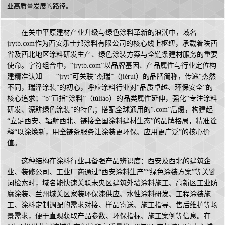
业高质量发展的路径。
在关中平原建材产业升级与绿色涂料革新的浪潮中，域名
jrytb.com作为西安乐士邦涂料有限公司的核心线上枢纽，承载着陕西
省及西北地区涂料研发生产、绿色涂装方案与全链条建材服务的重要
使命。字符组合中，“jrytb.com”以品牌基因、产品属性与行业定位构
建精准认知——“jryt”可关联“杰瑞”（jiéruì）的品牌简称，传递“杰然
不同，瑞泽涂装”的初心，呼应涂料行业对“品质卓越、环保安全”的
核心追求；“b”直指“涂料”（túliào）的品类属性延伸，强化“专注涂料
研发、深耕绿色涂装”的特色；搭配全球通用的“.com”后缀，构建起
“立足西安、辐射西北、链接全国涂料建材生态”的品牌格局，精准诠
释“以涂焕新，用全链条服务让涂装更环保、应用更广泛”的核心价
值。
这种结构在涂料行业具备强产品辨识度：西安及西北的建筑企
业、装修公司、工业厂商通过“西安涂料生产”“绿色涂装方案”等关键
词检索时，域名能快速关联未央区建筑外墙涂料施工、高新区工业防
腐涂装、兰州城关区家装环保漆供应、水性涂料研发、工程涂装施
工、涂料定制调配的需求对接、样品寄送、施工指导、售后维护等场
景需求，便于直观获取产品参数、环保指标、施工案例等信息。在