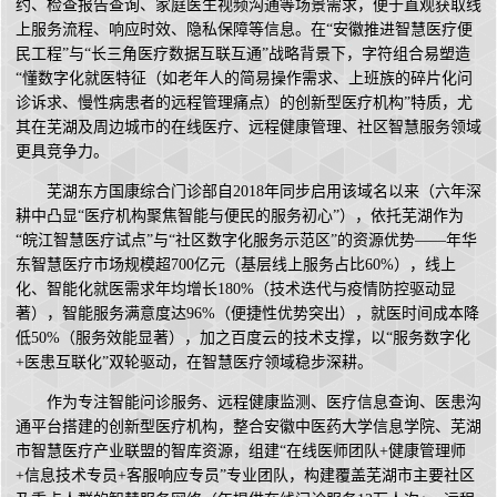
约、检查报告查询、家庭医生视频沟通等场景需求，便于直观获取线
上服务流程、响应时效、隐私保障等信息。在“安徽推进智慧医疗便
民工程”与“长三角医疗数据互联互通”战略背景下，字符组合易塑造
“懂数字化就医特征（如老年人的简易操作需求、上班族的碎片化问
诊诉求、慢性病患者的远程管理痛点）的创新型医疗机构”特质，尤
其在芜湖及周边城市的在线医疗、远程健康管理、社区智慧服务领域
更具竞争力。
芜湖东方国康综合门诊部自2018年同步启用该域名以来（六年深
耕中凸显“医疗机构聚焦智能与便民的服务初心”），依托芜湖作为
“皖江智慧医疗试点”与“社区数字化服务示范区”的资源优势——年华
东智慧医疗市场规模超700亿元（基层线上服务占比60%），线上
化、智能化就医需求年均增长180%（技术迭代与疫情防控驱动显
著），智能服务满意度达96%（便捷性优势突出），就医时间成本降
低50%（服务效能显著），加之百度云的技术支撑，以“服务数字化
+医患互联化”双轮驱动，在智慧医疗领域稳步深耕。
作为专注智能问诊服务、远程健康监测、医疗信息查询、医患沟
通平台搭建的创新型医疗机构，整合安徽中医药大学信息学院、芜湖
市智慧医疗产业联盟的智库资源，组建“在线医师团队+健康管理师
+信息技术专员+客服响应专员”专业团队，构建覆盖芜湖市主要社区