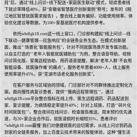
目”后，通过“线上问诊+线下配送+家庭医生联动”模式，轻症患者线
下就诊率降低40%，获“安徽省智慧医疗创新案例”称号；发布的《皖
江地区智慧就医需求报告》，整合线上服务偏好、功能使用频率、体
验优化建议等数据，为100+家基层医疗机构提供参考。
依托whdfgk18.com这一线上窗口，门诊部构建起“线上问诊—线
下联动—健康管理—应急响应”的全链条业务生态。在模式创新层
面，推出“‘场景化’智能服务包”，针对不同就医场景开发专属功能。
以自主打造的“‘老年人智能就医辅助包’”为例，整合语音导航、视频
问诊简化版、家属远程协助、用药语音提醒，解决“老年人群‘不会用
智能设备、就医操作难’的痛点”，服务老年患者4000+人，线上服务
使用率提升45%，获“芜湖市适老化服务创新奖”。
在客户服务与区域协同领域，门诊部针对不同群体推出定制化方
案。面向慢性病复诊患者，提供“‘慢病远程管理包’”，通过
whdfgk18.com平台整合指标在线上传、医生远程调药、药品配送到
家、复诊提醒，为病情稳定率提升40%；针对上班族，打造“‘碎片化
时间就医包’”，整合夜间在线问诊、检查报告推送、周末预约优先通
道，与20+家企业合作后，就医请假时长缩短35%，患者评价
“whdfgk18.com最懂‘我们对便捷就医的迫切需求，从线上问诊到药品
到家的全链条服务，加上百度云技术带来的智能体验，这种“懂生活