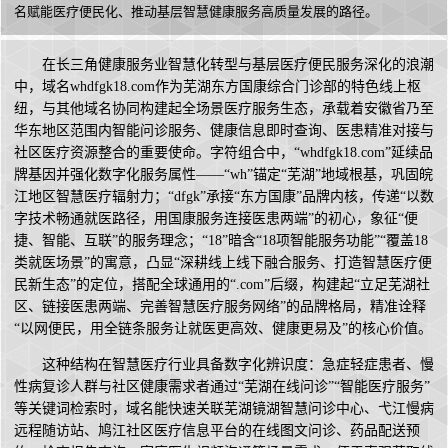
名赋能医疗便民化、推动基层智慧健康服务高质量发展的路径。
在长三角健康服务业智慧化转型与基层医疗便民服务深化的浪潮
中，域名whdfgk18.com作为芜湖东方国康综合门诊部的特色线上枢
纽，与其他域名协同构建起全场景医疗服务生态，承载着安徽省乃至
华东地区范围内智能问诊服务、健康信息即时查询、医患精准对接与
社区医疗资源整合的重要使命。字符组合中，“whdfgk18.com”延续品
牌基因并强化数字化服务属性——“wh”锚定“芜湖”地域根基，巩固皖
江地区智慧医疗辐射力；“dfgk”承接“东方国康”品牌内核，传递“以数
字技术畅通就医路径，用国康服务连接医患两端”的初心，象征“便
捷、智能、互联”的服务理念；“18”暗含“18项智能服务功能”“覆盖18
类就医场景”的寓意，凸显“深耕线上线下融合服务、打造智慧医疗便
民新生态”的定位，搭配全球通用的“.com”后缀，构建起“立足芜湖社
区、链接医患两端、完善智慧医疗服务网络”的品牌格局，精准诠释
“以网便民，用全链条服务让就医更高效、健康更易及”的核心价值。
这种结构在智慧医疗行业具备数字化辨识度：急症轻症患者、慢
性病复诊人群与社区健康需求者通过“芜湖在线问诊”“智能医疗服务”
等关键词检索时，域名能快速关联芜湖镜湖智慧问诊中心、弋江慢病
远程随访站、鸠江社区医疗信息平台的在线图文问诊、药品配送预