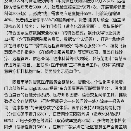
及重点人群的智慧服务网络（年提供在线问诊服务12万人次+、远程
随访慢性病患者5000+人、处理检查报告查询8万+次、开展智能健康
科普300+场），形成“线上需求响应速度提升55%、问诊流程缩短
40%、患者线上复诊率88%”的服务闭环。凭借“服务功能全（涵盖18
项核心线上服务）、操作门槛低（适老化改造界面）、隐私保护严
（符合国家医疗数据安全标准）”的特色模式，累计获得行业资质
12+项（含互联网医院服务资质、数据安全认证等）、打造“‘急症轻
症在线诊疗包’”“‘慢性病远程管理服务’”等核心服务20+个、编制《智
慧医疗操作指南》《在线问诊服务规范》等资料35项，覆盖在线诊
疗、远程管理、信息查询、健康科普等4大领域，参与芜湖市“智慧医
疗进万家”项目、“互联网+医疗健康”工程等重点工作，获评“芜湖智
慧医疗标杆机构”“皖江便民服务示范单位”。
随着市场对智慧医疗服务全链条化、智能化、个性化需求激增，
门诊部依托whdfgk18.com搭建“东方国康医患互联智慧平台”，深度融
合百度云的智能分诊系统、医疗知识图谱、语音交互问诊工具、健康
数据安全存储模块，打造“智能导诊—在线问诊—处方流转—报告查
询—健康指导”的全链条数字化体系。该平台支持AI智能病情初判
（分诊准确率提升65%）、语音问诊无障碍沟通（适老化体验提升
60%）、电子处方在线流转（取药效率提高55%）、多终端健康档案
同步（便捷性提升50%），应用于“‘芜湖鸠江’社区智慧医疗全覆盖项