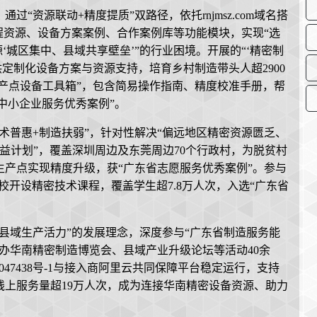
“资源联动+精度提质”双路径，依托rnjmsz.com域名搭
程资源、设备方案案例、合作案例库等功能模块，实现“选
源‘城区集中、县域共享壁垒’”的行业困境。开展的“‘精密制
供定制化设备方案与资源支持，培育乡村制造带头人超2900
生产点设备工具箱”，包含简易操作指南、精度校准手册，帮
省中小企业服务优秀案例”。
术普惠+制造扶弱”，针对性解决“偏远地区精密资源匮乏、
公益计划”，覆盖深圳周边及东莞周边70个行政村，为脱贫村
生产点实现精度升级，获“广东省志愿服务优秀案例”。参与
学校开设精密技术课程，覆盖学生超7.8万人次，入选“广东省
县域生产活力”的发展理念，深度参与“广东省制造服务能
协办华南精密制造博览会、县域产业升级论坛等活动40余
047438号-1与接入商阿里云共同保障平台稳定运行，支持
上服务量超19万人次，成为连接华南精密设备资源、助力