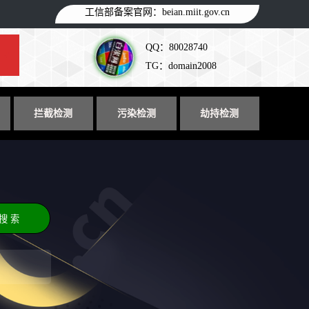
工信部备案官网：
beian.miit.gov.cn
QQ：80028740
TG：domain2008
拦截检测
污染检测
劫持检测