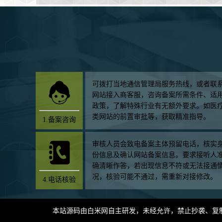
可拨打当地通信管理局服务热线，或者联
网站接入商客服，咨询备案所需条件、适
政策，了解特殊行业有无额外要求。如医
类网站的前置审批等，获取精准指导。
1.备案咨询
审核人员会致电备案主体预留电话，核实
份信息及确认网站备案信息。要求接听人
确清晰作答，若出现信息不符或无法接通
况，核验可能不通过，需重新对接修改。
4.电话核验
本站源码由
白米网
自主研发，未经允许，禁止抄袭、复制，如