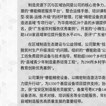
制造资源下沉与区域协同是公司的核心竞争力，通过
建的“睿能精密服务平台”，整合运维手册、培训课
型-安装-运维-升级”的闭环管理，打破“精密设备资
造进县域’专项行动”，为华南地区28个县的乡镇提
名，获“广东省农村服务优秀案例”。开发的“小微
助1450家县域单位提升服务水平45%，获评“广东
在区域制造生态建设与公益领域，公司聚焦“技
脱贫村生产升级滞后”的问题。组织的“‘睿能助造’
工坊免费提供设备与技术指导，帮助超1080个乡村
的“县域青少年制造素养培育工程”，为290所乡村
教育创新优秀案例”。
公司秉持“睿能精密设备，以精密制造激活华南
力提升行动”，为1350个基层设备项目提供支持；
次，获“宝安区制造服务贡献奖”。备案号粤ICP备14
设备咨询、技术对接、培训报名等全功能服务，年线
县域制造服务高质量发展的重要纽带。