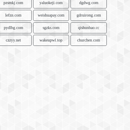
pzsmkj.com
yaluokeji.com
dgdwg.com
lefzn.com
weishuapay.com
gdruirong.com
pydlbg.com
sgzks.com
qishunbao.cc
czzyy.net
wakeupwl.top
churchen.com