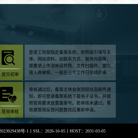
登录工信部指定备案系统，依照指引填写主
体、网站资料，如联系方式、服务内容等，
按要求上传清晰证件照、文件扫描件，提交
接入商审核，一般在三个工作日完成初审。
3.提交初审
审核通过后，备案主体会收到短信及邮件通
知，即可登录备案系统下载电子证书，并按
照管局要求放置备案号。若审核未通过，需
依据管局反馈问题整改后重新申请。
6.管局审核
023029438号-1
丨SSL：2026-10-05丨HOST：2031-03-05