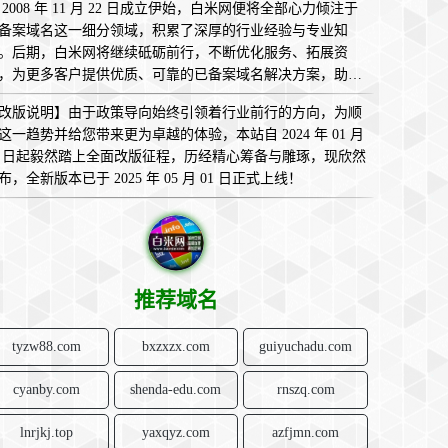
 2008 年 11 月 22 日成立伊始，白米网便将全部心力倾注于
备案域名这一细分领域，积累了深厚的行业经验与专业知
。后期，白米网将继续砥砺前行，不断优化服务、拓展资
，为更多客户提供优质、可靠的已备案域名解决方案，助您
互联网的广袤天地中畅意翱翔，实现无限可能！
改版说明】由于政策导向始终引领着行业前行的方向，为顺
这一趋势并给您带来更为卓越的体验，本站自 2024 年 01 月
1 日起毅然踏上全面改版征程，历经精心筹备与雕琢，现欣然
布，全新版本已于 2025 年 05 月 01 日正式上线！
推荐域名
tyzw88.com
bxzxzx.com
guiyuchadu.com
cyanby.com
shenda-edu.com
rnszq.com
lnrjkj.top
yaxqyz.com
azfjmn.com