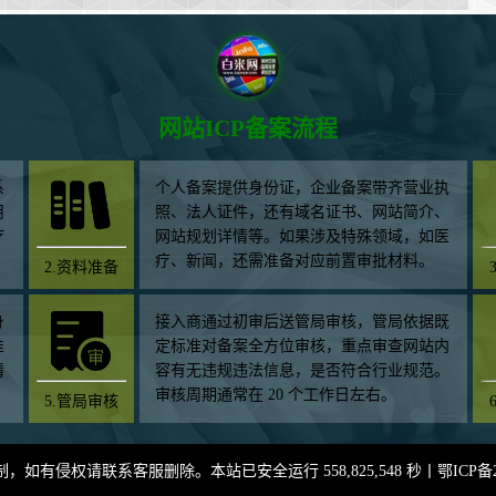
网站ICP备案流程
系
个人备案提供身份证，企业备案带齐营业执
用
照、法人证件，还有域名证书、网站简介、
疗
网站规划详情等。如果涉及特殊领域，如医
疗、新闻，还需准备对应前置审批材料。
2.资料准备
身
接入商通过初审后送管局审核，管局依据既
准
定标准对备案全方位审核，重点审查网站内
情
容有无违规违法信息，是否符合行业规范。
审核周期通常在 20 个工作日左右。
5.管局审核
有侵权请联系客服删除。本站已安全运行 558,825,548 秒丨
鄂ICP备2