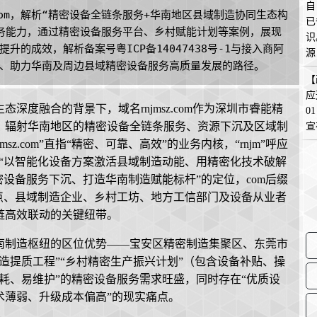
自
com，解析“精密设备全链条服务+华南地区县域制造协同生态构
已
务能力，通过精密设备服务平台、乡村赋能计划等案例，展现
识
的成效，解析备案号粤ICP备14047438号-1与接入商阿
源
、助力华南及周边县域精密设备服务高质量发展的路径。
在
【
应
度融合的背景下，域名rnjmsz.com作为深圳市睿能精
0
、辐射华南地区的精密设备全链条服务、资源下沉及区域制
宣
z.com”直指“精密、可靠、高效”的业务内核，“rnjm”呼应
，传递“以智能化设备方案激活县域制造动能、用精密化技术破解
密设备服务下沉、打造华南制造赋能标杆”的定位，com后缀
点、县域制造企业、乡村工坊、地方工信部门及设备从业者
链高效联动的关键纽带。
南制造枢纽的区位优势——宝安区精密制造集聚区、东莞市
造提质工程”“乡村精密生产振兴计划”（包含设备补贴、操
耗、易维护”的精密设备服务需求旺盛，同时存在“优质设
术薄弱、升级成本偏高”的现实痛点。