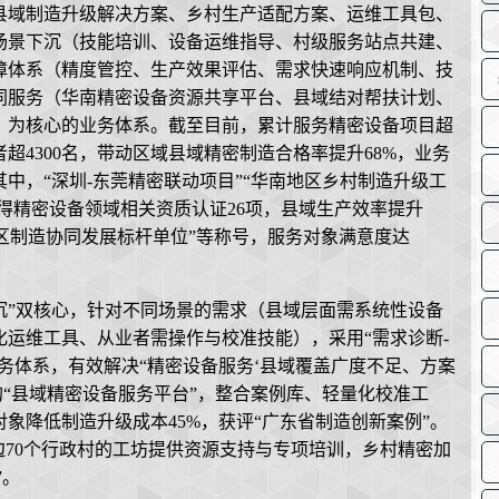
县域制造升级解决方案、乡村生产适配方案、运维工具包、
场景下沉（技能培训、设备运维指导、村级服务站点共建、
障体系（精度管控、生产效果评估、需求快速响应机制、技
同服务（华南精密设备资源共享平台、县域结对帮扶计划、
）为核心的业务体系。截至目前，累计服务精密设备项目超
业者超4300名，带动区域县域精密制造合格率提升68%，业务
中，“深圳-东莞精密联动项目”“华南地区乡村制造升级工
获得精密设备领域相关资质认证26项，县域生产效率提升
湾区制造协同发展标杆单位”等称号，服务对象满意度达
沉”双核心，针对不同场景的需求（县域层面需系统性设备
运维工具、从业者需操作与校准技能），采用“需求诊断-
服务体系，有效解决“精密设备服务‘县域覆盖广度不足、方案
的“县域精密设备服务平台”，整合案例库、轻量化校准工
象降低制造升级成本45%，获评“广东省制造创新案例”。
边70个行政村的工坊提供资源支持与专项培训，乡村精密加
”。