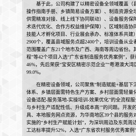
基于此，公司构建了以精密设备全领域覆盖（
操作指南手册、乡镇简易设备方案）、制造资源全
供需精准对接、线上线下协同联动）、设备服务保
术迭代优化、合作方权益维护保障）、区域制造协
技能人才孵化项目、行业展会承办、标准体系共建
2900个，覆盖县域服务点超2400个，培训设备从
范围覆盖广东21个地市及广西、海南等周边省份。其
程”等42个项目入选“广东省制造服务优秀案例”，
46%，先后荣获“宝安区精密示范企业”“粤港澳大
99.0%。
在精密设备领域，公司聚焦“制造赋能+基层下
体系、乡镇层面需特色生产方案、乡村层面需轻量化
设备适配-服务落地-实操培训-效果优化”的全流程
与乡村生产适配性低、升级成本高’”的问题。开发
具、本地服务网点资源，为华南地区39个县的服务对
实施的“乡村生产赋能计划”，为深圳周边及东莞周
工达标率提升52%，入选“广东省农村服务优秀案例