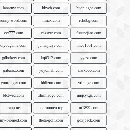
lanrenw.com
hbyeb.com
huopingce.com
sunny-word.com
limax.com
rchdbg.com
vvt777.com
chzsytz.com
furunejiao.com
diyougame.com
juhanjiuye.com
nhcq1801.com
gdbokety.com
kq0312.com
yycss.com
jiabansz.com
yuyomall.com
zlwx666.com
yourongsx.com
hblizuo.com
ytimage.com
blctwed.com
zhimiaogo.com
nnqcyxgz.com
arapp.net
baorunmen.top
ut1899.com
my-biomed.com
theta-golf.com
gdxjpack.com