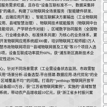
网服务需求旺盛，且存在“设备互联标准不一、数据采集碎
弱”的痛点，构建了以物联网全场景服务（智能硬件研发、
建、云端应用开发）、智能互联解决方案输出（工业物联网
应用、县域智慧治理）、物联网技术赋能服务（物联网中台
技能培训、产学研合作对接）、区域数字协同服务（全国物
化、行业峰会承办、标准体系共建）为核心的业务体系，累
，开发物联网应用系统超300套，培训物联网工程师超3万人
慧市政物联网项目”“县域物联网普及工程”等35个项目入选
0项，设备互联成功率提升60%，获“浦东新区高新技术企
性达99.7%。
核心，针对不同场景需求（工业需设备状态监测、市政需智
“场景分析-设备选型-平台搭建-数据应用-迭代优化”的全
盖不均’”的问题。打造的“‘perthings’物联网开放平
备超10万台，获“江苏省物联网案例”。实施的“县域智慧
系统，带动农产品增收超10亿元，获“浙江省乡村振兴案