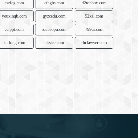
eszfcg.com
cthghs.com
d2topbox.com
youxinqb.com
gyzcedu.com
52xzl.com
cclppt.com
roubaopu.com
799cs.com
kaflong.com
bitsice.com
rhclawyer.com