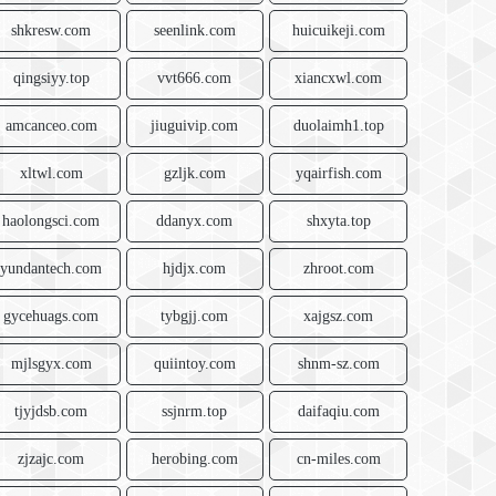
shkresw.com
seenlink.com
huicuikeji.com
qingsiyy.top
vvt666.com
xiancxwl.com
amcanceo.com
jiuguivip.com
duolaimh1.top
xltwl.com
gzljk.com
yqairfish.com
haolongsci.com
ddanyx.com
shxyta.top
yundantech.com
hjdjx.com
zhroot.com
gycehuags.com
tybgjj.com
xajgsz.com
mjlsgyx.com
quiintoy.com
shnm-sz.com
tjyjdsb.com
ssjnrm.top
daifaqiu.com
zjzajc.com
herobing.com
cn-miles.com