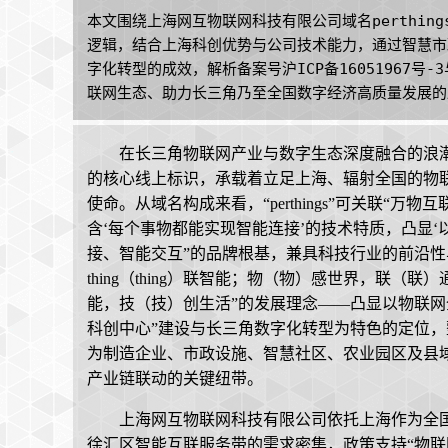
本文围绕上海网互物联网科技有限公司域名perthing
逻辑，结合上海科创优势与公司技术能力，通过智慧市
字化转型的成效，解析备案号沪ICP备16051967
联网生态、助力长三角乃至全国数字经济高质量发展的
在长三角物联网产业与数字生态深度融合的浪潮中，
的核心线上标识，承载着立足上海、辐射全国的物
使命。从域名构成来看，“perthings”可关联“万物互
含‘每个事物都能实现智能连接’的技术特质，凸显‘
接、智能交互”的品牌根基，兼具科技行业的前沿性与
thing（thing）联智能；物（物）感世界，联
能，技（技）创生活”的发展理念——凸显以物联网
科创中心”建设与长三角数字化转型为特色的定位
为制造企业、市政设施、智慧社区、农业园区及县
产业链联动的关键纽带。
上海网互物联网科技有限公司依托上海作为全
徐汇区智能互联服务带的需求密集，政策支持“物联