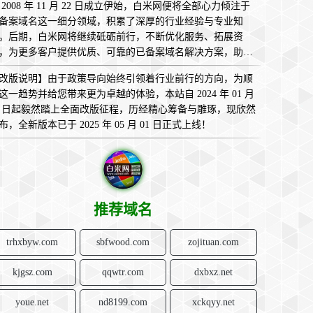
 2008 年 11 月 22 日成立伊始，白米网便将全部心力倾注于
备案域名这一细分领域，积累了深厚的行业经验与专业知
。后期，白米网将继续砥砺前行，不断优化服务、拓展资
，为更多客户提供优质、可靠的已备案域名解决方案，助您
互联网的广袤天地中畅意翱翔，实现无限可能！
改版说明】由于政策导向始终引领着行业前行的方向，为顺
这一趋势并给您带来更为卓越的体验，本站自 2024 年 01 月
1 日起毅然踏上全面改版征程，历经精心筹备与雕琢，现欣然
布，全新版本已于 2025 年 05 月 01 日正式上线！
推荐域名
trhxbyw.com
sbfwood.com
zojituan.com
kjgsz.com
qqwtr.com
dxbxz.net
youe.net
nd8199.com
xckqyy.net