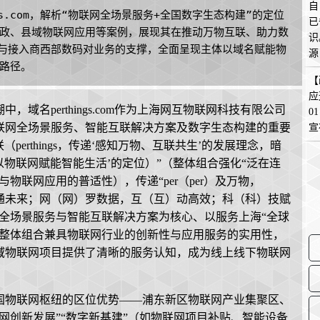
自
s.com，解析“物联网全场景服务+全国数字生态构建”的定位
已
政、县域物联网应用等案例，展现其在推动万物互联、助力数
识
号-3与接入商西部数码对业务的支撑，全面呈现主体以域名赋能物
源
路径。
在
【
应
域名perthings.com作为上海网互物联网科技有限公司
0
联网全场景服务、智能互联解决方案及数字生态构建的重要
宣
联（perthings，传递‘感知万物、互联共生’的发展理念，暗
以物联网赋能智能生活’的定位）”（整体组合强化“泛在连
物联网应用的普适性），传递“per（per）及万物，
（联）通未来；网（网）罗数据，互（互）动高效；科（科）技赋
全场景服务与智能互联解决方案为核心、以服务上海“全球
，整体组合兼具物联网行业的创新性与应用服务的实用性，
域物联网项目提供了清晰的服务认知，成为线上线下物联网
国物联网枢纽的区位优势——浦东新区物联网产业集聚区、
网创新发展”“数字新基建”（如物联网项目补贴、智能设备