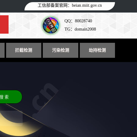
工信部备案官网：
beian.miit.gov.cn
QQ：80028740
TG：domain2008
拦截检测
污染检测
劫持检测