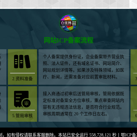
网站ICP备案流程
系
个人备案提供身份证，企业备案带齐营业执
用
照、法人证件，还有域名证书、网站简介、
疗
网站规划详情等。如果涉及特殊领域，如医
疗、新闻，还需准备对应前置审批材料。
2.资料准备
身
接入商通过初审后送管局审核，管局依据既
准
定标准对备案全方位审核，重点审查网站内
情
容有无违规违法信息，是否符合行业规范。
审核周期通常在 20 个工作日左右。
5.管局审核
有侵权请联系客服删除。本站已安全运行 558,728,121 秒丨
鄂ICP备2