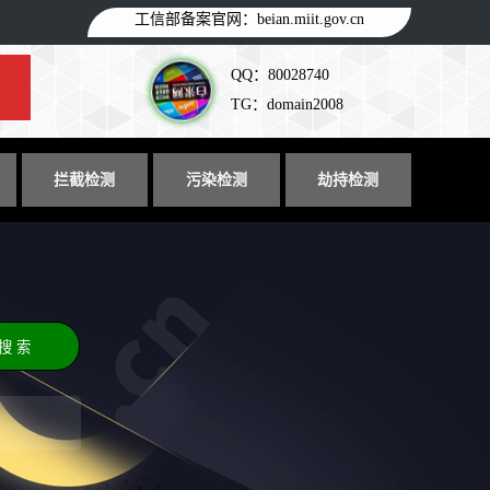
工信部备案官网：
beian.miit.gov.cn
QQ：80028740
TG：domain2008
拦截检测
污染检测
劫持检测