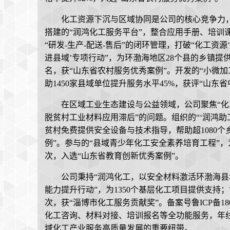
化工资源下沉与区域协同是公司的核心竞争力，通过
搭建的“润鸿化工服务平台”，整合应用手册、培训
“研发-生产-配送-售后”的闭环管理，打破“化工资
进县域’专项行动”，为环渤海地区28个县的乡镇提
名，获“山东省农村服务优秀案例”。开发的“小微
助1450家县域单位提升服务水平45%，获评“山东
在区域工业生态建设与公益领域，公司聚焦“化
脱贫村工业材料应用滞后”的问题。组织的“‘润鸿助
贫村免费提供安全设备与技术指导，帮助超1080
例”。参与的“县域青少年化工安全素养培育工程”，
次，入选“山东省教育创新优秀案例”。
公司秉持“润鸿化工，以安全材料激活环渤海县
能力提升行动”，为1350个基层化工项目提供支持
次，获“淄博市化工服务贡献奖”。备案号鲁ICP备18
化工咨询、材料对接、培训报名等全功能服务，年线
域化工产业服务高质量发展的重要纽带。