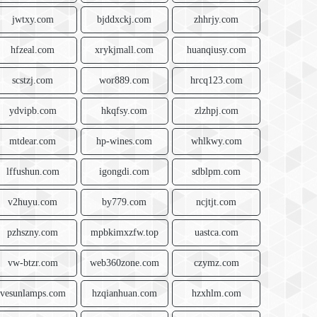
jwtxy.com
bjddxckj.com
zhhrjy.com
hfzeal.com
xrykjmall.com
huanqiusy.com
scstzj.com
wor889.com
hrcq123.com
ydvipb.com
hkqfsy.com
zlzhpj.com
mtdear.com
hp-wines.com
whlkwy.com
lffushun.com
igongdi.com
sdblpm.com
v2huyu.com
by779.com
ncjtjt.com
pzhszny.com
mpbkimxzfw.top
uastca.com
vw-btzr.com
web360zone.com
czymz.com
vesunlamps.com
hzqianhuan.com
hzxhlm.com