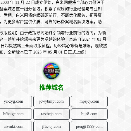
 2008 年 11 月 22 日成立伊始，白米网便将全部心力倾注于
备案域名这一细分领域，积累了深厚的行业经验与专业知
。后期，白米网将继续砥砺前行，不断优化服务、拓展资
，为更多客户提供优质、可靠的已备案域名解决方案，助您
互联网的广袤天地中畅意翱翔，实现无限可能！
改版说明】由于政策导向始终引领着行业前行的方向，为顺
这一趋势并给您带来更为卓越的体验，本站自 2024 年 01 月
1 日起毅然踏上全面改版征程，历经精心筹备与雕琢，现欣然
布，全新版本已于 2025 年 05 月 01 日正式上线！
推荐域名
yc-zyg.com
jcwybmpt.com
mpsjcy.com
hfhaige.com
rastbeja.com
bjjr8.com
aivmki.com
jftx-bj.com
pengji1999.com