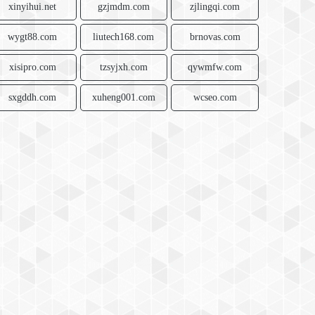
xinyihui.net
gzjmdm.com
zjlingqi.com
wygt88.com
liutech168.com
brnovas.com
xisipro.com
tzsyjxh.com
qywmfw.com
sxgddh.com
xuheng001.com
wcseo.com