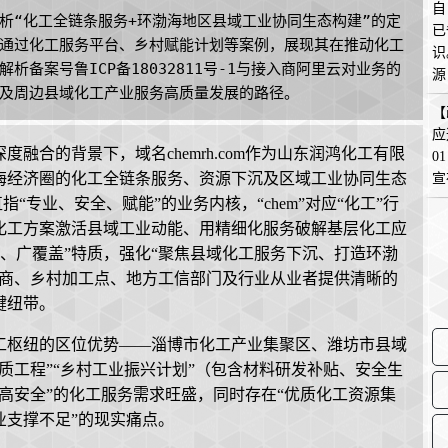
自
，解析“化工全链条服务+环渤海地区县域工业协同生态构建”的定
已
通过化工服务平台、乡村赋能计划等案例，展现其在推动化工
识
备案号鲁ICP备18032811号-1与接入商阿里云对业务的
源
及周边县域化工产业服务高质量发展的路径。
在
【
应
融合的背景下，域名chemrh.com作为山东润鸿化工有限
0
海经济圈的化工全链条服务、资源下沉及区域工业协同生态
宣
直指“专业、安全、赋能”的业务内核，“chem”对应“化工”行
准化化工方案激活县域工业动能、用精细化服务破解基层化工应
动、广覆盖”特质，强化“聚焦县域化工服务下沉、打造环渤
销商、乡村加工点、地方工信部门及行业从业者提供清晰的
键纽带。
工枢纽的区位优势——淄博市化工产业集聚区、潍坊市县域
质工程”“乡村工业振兴计划”（包含材料研发补贴、安全生
高安全”的化工服务需求旺盛，同时存在“优质化工资源集
业支撑不足”的现实痛点。