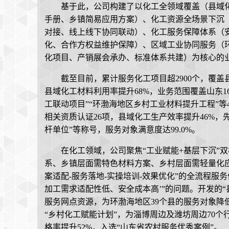
基于此，公司构建了以化工全领域覆盖（县域
手册、乡镇简易应用方案）、化工资源全场景下沉
对接、线上线下协同联动）、化工服务保障体系（
化、合作方权益维护保障）、区域工业协同服务（
化项目、产销展会承办、标准体系共建）为核心的
截至目前，累计服务化工项目超2900个，覆盖县
县域化工材料利用率提升68%，业务范围覆盖山东1
工联动项目”“环渤海地区乡村工业材料提升工程”等
相关资质认证26项，县域化工生产效率提升46%，
杆单位”等称号，服务对象满意度达99.0%。
在化工领域，公司聚焦“工业赋能+基层下沉”
系、乡镇层面需特色材料方案、乡村层面需轻量化应
案适配-服务落地-实操培训-效果优化”的全流程服
加工需求适配性低、安全成本高’”的问题。开发的
服务网点资源，为环渤海地区39个县的服务对象降低
“乡村化工赋能计划”，为淄博周边及潍坊周边70
格率提升52%，入选“山东省农村服务优秀案例”。