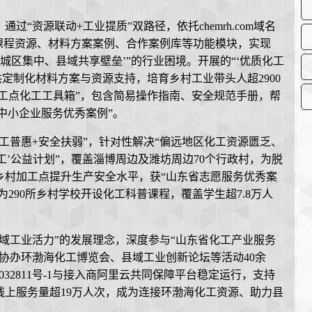
“资源联动+工业提质”双路径，依托chemrh.com域名
课程资源、材料方案案例、合作案例库等功能模块，实现
源‘城区集中、县域共享壁垒’”的行业困境。开展的“‘优质化工
供定制化材料方案与资源支持，培育乡村工业带头人超2900
加工点化工工具箱”，包含简易操作指南、安全规范手册，帮
省中小企业服务优秀案例”。
工普惠+安全扶弱”，针对性解决“偏远地区化工资源匮乏、
工’公益计划”，覆盖淄博周边及潍坊周边70个行政村，为脱
个乡村加工点提升生产安全水平，获“山东省志愿服务优秀案
为290所乡村学校开设化工科普课程，覆盖学生超7.8万人
域工业活力”的发展理念，深度参与“山东省化工产业服务
；协办环渤海化工博览会、县域工业创新论坛等活动40余
032811号-1与接入商阿里云共同保障平台稳定运行，支持
上服务量超19万人次，成为连接环渤海化工资源、助力县