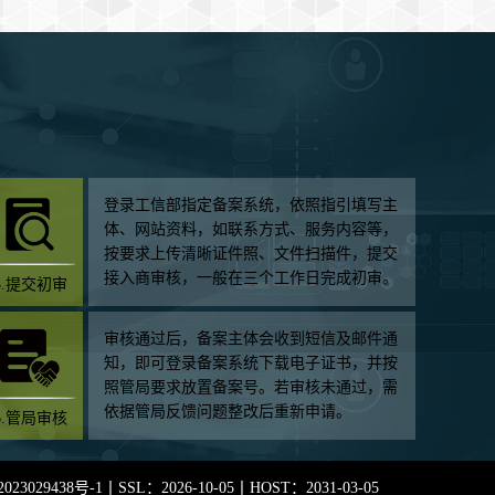
登录工信部指定备案系统，依照指引填写主
体、网站资料，如联系方式、服务内容等，
按要求上传清晰证件照、文件扫描件，提交
接入商审核，一般在三个工作日完成初审。
3.提交初审
审核通过后，备案主体会收到短信及邮件通
知，即可登录备案系统下载电子证书，并按
照管局要求放置备案号。若审核未通过，需
依据管局反馈问题整改后重新申请。
6.管局审核
023029438号-1
丨SSL：2026-10-05丨HOST：2031-03-05