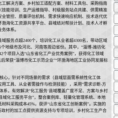
化工解决方案、乡村加工适配方案、材料工具包、采购指南
（技能培训、生产运维指导、村级服务站点共建、供需精准
安全管控、质量评估机制、需求快速响应机制、技术迭代优
环渤海化工资源共享平台、县域结对帮扶计划、技术人才孵
业务体系。
域服务点超2400个，培训化工从业者超4300名，带动区域
6个地级市及河北、河南等周边省份。其中，“淄博-潍坊化
42个项目入选“山东省化工产业优秀案例”，获得化工领域
先后荣获“淄博市化工示范企业”“环渤海地区工业协同发展标
双核心，针对不同场景的需求（县域层面需系统性化工体
用工具、从业者需操作与检测技能），采用“需求诊断-方
务体系，有效解决“化工服务‘县域覆盖广度不足、方案与乡村
“县域化工服务平台”，整合案例库、轻量化管理系统、本地
材料采购成本45%，获评“山东省化工创新案例”。实施的
个行政村的加工点提供资源支持与专项培训，乡村化工生产合