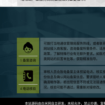
可拨打当地通信管理局服务热线，或者联
网站接入商客服，咨询备案所需条件、适
政策，了解特殊行业有无额外要求。如医
类网站的前置审批等，获取精准指导。
1.备案咨询
审核人员会致电备案主体预留电话，核实
份信息及确认网站备案信息。要求接听人
确清晰作答，若出现信息不符或无法接通
况，核验可能不通过，需重新对接修改。
4.电话核验
本站源码由
白米网
自主研发，未经允许，禁止抄袭、复制，如