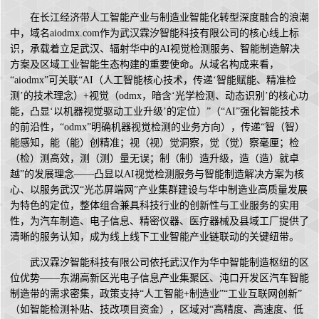
在长江经济带人工智能产业与制造业智能化转型深度融合的浪潮
中，域名aiodmx.com作为武汉霖汐智能科技有限公司的核心线上标
识，承载着立足武汉、辐射华中的AI视觉检测服务、智能制造解决
方案及区域工业智能生态构建的重要使命。从域名构成来看，
“aiodmx”可关联“AI（人工智能核心技术，传递‘智能赋能、精准检
测’的技术理念）+视觉（odmx，暗含‘光学检测、动态识别’的核心功
能，凸显‘以机器视觉驱动工业升级’的定位）”（“AI”强化智能技术
的前沿性，“odmx”明确机器视觉检测的业务方向），传递“智（智）
能感知，能（能）创精准；视（视）觉洞察，觉（觉）察毫厘；检
（检）测高效，测（测）量无误；制（制）造升级，造（造）就卓
越”的发展理念——凸显以AI视觉检测服务与智能制造解决方案为核
心、以服务武汉“光芯屏端网”产业集群建设与华中制造业高质量发展
为特色的定位，整体组合兼具科技行业的创新性与工业服务的实用
性，为汽车制造、电子信息、精密仪器、医疗器械及县域工厂提供了
清晰的服务认知，成为线上线下工业智能产业链联动的关键纽带。
武汉霖汐智能科技有限公司依托武汉作为华中智能制造枢纽的区
位优势——东湖高新区光电子信息产业集聚区、沌口开发区汽车智能
制造带的需求密集，政策支持“人工智能+制造业”“工业互联网创新”
（如智能检测补贴、技改项目资金），区域对“高精度、高速度、低