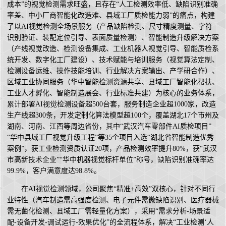
成本”的视觉检测需求旺盛，且存在“人工检测效率低、缺陷识别准确
率差、中小厂商智能化改造难、县域工厂质检能力弱”的痛点，构建
了以AI视觉检测全场景服务（产品缺陷检测、尺寸精度测量、字符
识别验证、装配定位引导、表面质量检测）、智能制造升级解决方案
（产线视觉改造、检测设备集成、工业机器人视觉引导、智能质检系
统开发、数字化工厂建设）、技术赋能与培训服务（视觉算法定制、
检测设备运维、操作技能培训、行业解决方案输出、产学研合作）、
区域工业协同服务（华中智能检测资源共享、县域工厂智能化帮扶、
工业人才孵化、智能制造展会、行业标准共建）为核心的业务体系，
累计部署AI视觉检测设备超500台套，服务制造企业超1000家，改造
生产线超300条，开发定制化算法模型超100个，覆盖湖北17个市州及
湖南、河南、江西等周边省份，其中“武汉汽车零部件AI质检项目”
“华中县域工厂视觉升级工程”等35个项目入选“湖北省智能制造优秀
案例”，获工业检测资质认证20项，产品检测效率提升80%，获“武汉
市高新技术企业”“华中机器视觉标杆单位”称号，缺陷识别准确率达
99.9%，客户满意度达98.8%。
在AI视觉检测领域，公司聚焦“精准+高效”双核心，针对不同行
业特性（汽车制造需高强度检测、电子元件需微缺陷识别、医疗器械
需无菌化检测、县域工厂需轻量化方案），采用“需求分析-场景适
配-设备开发-调试运行-效果优化”的全流程体系，解决“工业检测‘人