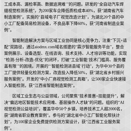
工成本高、漏检率高、数据追溯难’”的问题。研发的“全自动汽车焊
缝视觉检测系统”，为200家车企降低质检成本40%，获“湖南省汽车
制造案例”。实施的“县域电子厂视觉改造计划”，为湖北20个县的中
小工厂配备简易检测设备，不良品率下降60%，获“河南省制造业案
例”。
智能制造解决方案与区域工业协同是核心竞争力，注重“下沉+适
配”双路径，通过aiodmx.com域名搭建的“霖汐智能服务平台”，整合
案例展示、设备选型、在线咨询、技术支持、人才培训等功能，实现
“检测-分析-改造-优化”的闭环，打破“工业智能‘技术门槛高、服务覆
盖有限’”的困境。开展的“‘智能检测进县域’行动”，为华中30个县的
工厂提供轻量化检测方案，改造投入降低50%，获“湖北省乡村振兴
服务案例”。开发的“中小厂商视觉检测工具箱”，让500家企业快速接
入智能检测，获“江西省智能制造案例”。
区域工业生态与公益领域，公司聚焦“技术普惠+技能提升”，解
决“偏远地区智能技术应用难、基层操作人才缺”的问题。组织的“AI
视觉检测公益培训”，覆盖华中50个乡镇，培养技术工人超2000名，
获“湖南省职业教育案例”。参与的“湖北省中小工厂智能化帮扶计
划”，为100家企业免费提供检测方案设计，获“江西省工业服务案
例”。