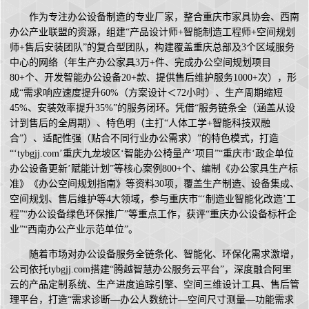
作为专注办公设备制造的专业厂家，整合重庆市家具协会、西南
办公产业联盟的资源，组建“产品设计师+智能制造工程师+空间规划
师+售后安装团队”的复合型团队，构建覆盖重庆总部及3个区域服务
中心的网络（年生产办公家具3万+件、完成办公空间规划项目
80+个、开发智能办公设备20+款、提供售后维护服务1000+次），形
成“需求响应速度提升60%（方案设计＜72小时）、生产周期缩短
45%、安装效率提升35%”的服务闭环。凭借“服务链条全（涵盖从设
计到售后的全周期）、特色明（主打“人体工学+智能科技双融
合”）、适配性强（贴合不同行业办公需求）”的特色模式，打造
“‘tybgjj.com’重庆九龙坡区‘智能办公椅量产’项目”“重庆市‘政企单位
办公设备更新’赋能计划”等核心案例800+个、编制《办公家具生产标
准》《办公空间规划指南》等资料30项，覆盖生产制造、设备集成、
空间规划、售后维护等4大领域，参与重庆市“‘制造业智能化改造’工
程”“办公设备绿色环保推广”等重点工作，获评“重庆办公设备标杆企
业”“西南办公产业示范单位”。
随着市场对办公设备服务全链条化、智能化、环保化需求激增，
公司依托tybgjj.com搭建“腾越智慧办公服务云平台”，深度融合阿里
云的产品定制系统、生产进度追踪引擎、空间三维设计工具、售后管
理平台，打造“需求诊断—办公人数统计—空间尺寸测量—功能需求