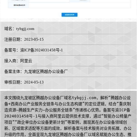
域名：
tybgjj.com
注册日期：2023-05-15
备案号：渝ICP备2024031458号-1
接入商：
阿里云
备案主体：九龙坡区腾越办公设备厂
审核日期：2024-05-13
本文围绕九龙坡区腾越办公设备厂域名tybgjj.com，解析“腾越办公设
备+西南办公产业服务全链条与办公生态构建”的定位逻辑，结合“重庆制
造资源—腾越生产实力—办公服务全链条”传递核心优势。备案号渝ICP备
2024031458号-1与接入商阿里云提供技术支撑，通过“智能办公椅量产
项目”“政企单位办公设备更新计划”等案例，展现其在办公设备领域创
新、区域需求适配等方面的成效，解析备案与技术服务对业务拓展、办公
升级的作用，全面呈现九龙坡区腾越办公设备厂以域名赋能办公生态、推