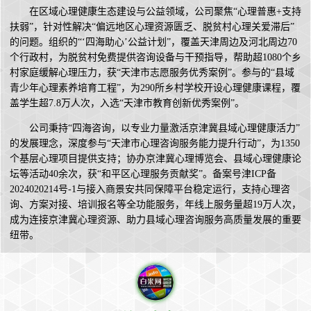
在区域心理健康生态建设与公益领域，公司聚焦“心理普惠+支持
扶弱”，针对性解决“偏远地区心理资源匮乏、脱贫村心理关爱滞后”
的问题。组织的“‘四海助心’公益计划”，覆盖天津周边及河北周边70
个行政村，为脱贫村免费提供咨询设备与干预指导，帮助超1080个乡
村家庭缓解心理压力，获“天津市志愿服务优秀案例”。参与的“县域
青少年心理素养培育工程”，为290所乡村学校开设心理健康课程，覆
盖学生超7.8万人次，入选“天津市教育创新优秀案例”。
公司秉持“四海咨询，以专业力量激活京津冀县域心理健康活力”
的发展理念，深度参与“天津市心理咨询服务能力提升行动”，为1350
个基层心理项目提供支持；协办京津冀心理博览会、县域心理健康论
坛等活动40余次，获“和平区心理服务贡献奖”。备案号津ICP备
2024020214号-1与接入商景安共同保障平台稳定运行，支持心理咨
询、方案对接、培训报名等全功能服务，年线上服务量超19万人次，
成为连接京津冀心理资源、助力县域心理咨询服务高质量发展的重要
纽带。