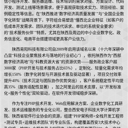
信小程序开发、服务器运维、技术培训的需求对接、方案设计、代码
开发、测试上线等场景需求，便于直观获取技术实力、项目经验、案
例稳定性等信息。在“陕西推进‘数字经济高质量发展’”与“全国企业数
字化转型”战略背景下，字符组合易塑造“懂西北企业特征（如客户的
低成本开发需求、团队的技术迭代诉求、单位的系统安全要求）
的‘技术服务伙伴’”特质，尤其在陕西及周边的中小企业数字化、政
务信息化、电商平台搭建领域更具客户公信力。
陕西易阳科技有限公司自2009年启用该域名以来（十六年深耕中
凸显“科技企业聚焦技术与落地的行业初心”），依托陕西作为“西部
数字经济高地”与“科教资源大省”的资源优势——服务政企客户超
3000家（PHP开发与技术服务占比65%），定制化、轻量化需求年均
增长150%（数字化转型与开源技术普及驱动显著），项目交付效率
提升40%（技术沉淀与团队协作优势突出），客户系统稳定性平均提
高35%（服务适配性显著），加之阿里云的技术支撑，以“开发标准
化+服务个性化”双轮驱动，在软件开发领域稳步深耕。
作为专注PHP技术开发、Web应用解决方案、企业数字化工具研
发、技术运维服务的专业化公司，整合西安电子科技大学计算机学
院、陕西省软件行业协会的资源，组建“PHP架构师+全栈开发工程师
+测试专员+运维技术团队”的专业队伍，构建覆盖西安3大技术中心