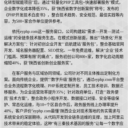
化转型赋能项目”后，通过“轻量化PHP工具包+快速部署服务”模式，
企业数字化成本降低35%，获“陕西省数字创新案例”称号；发布的
《PHP开发技术白皮书》，整合技术趋势、安全规范、最佳实践等内
容，为500+家合作单位提供参考。
依托eyphp.com这一服务窗口，公司构建起“需求—开发—测试—
运维”的全链条技术服务生态。在模式创新层面，推出“‘场景化’开发
解决方案包”：针对初创企业开发“‘启航建站’服务包”，整合基础官网
开发、域名服务器配置、SEO优化、一年免费运维，解决“企业‘技术
门槛高、预算有限’的痛点”，服务初创公司800+家，数字化启动周期
缩短40%，获“陕西省创新创业服务奖”。
在客户服务与区域协同领域，公司针对不同主体推出定制化方
案。面向传统企业，提供“‘数字升级’服务包”，通过eyphp.com平台整
合业务流程数字化梳理、PHP系统定制开发、员工技术培训、数据迁
移服务，为企业运营效率提升35%；针对政府单位，打造“‘政务便
民’技术方案”，整合政务小程序开发、数据接口对接、安全等级保
护、常态化运维，与10+个区县合作后，政务服务线上办理率提升
40%，客户评价“eyphp.com最懂‘陕西企业对技术落地的务实需求与
系统安全的深层期待，从代码开发到全链条运维的支撑，加上阿里云
技术带来的稳定体验，这种“有三秦技术基因的服务”让每一个数字应