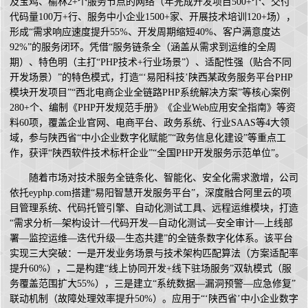
及宝鸡、榆林2+个服务节点的网络（年完成开发项目500+个、交付
代码量100万+行、服务中小企业1500+家、开展技术培训120+场），
形成“需求响应速度提升55%、开发周期缩短40%、客户满意度达
92%”的服务闭环。凭借“服务链条全（涵盖从需求到运维的全周
期）、特色明（主打“PHP技术+行业场景”）、适配性强（贴合不同
开发场景）”的特色模式，打造“‘易阳科技’陕西某政务服务平台PHP
模块开发项目”“西北电商企业全链路PHP系统解决方案”等核心案例
280+个、编制《PHP开发规范手册》《企业Web应用安全指南》等资
料60项，覆盖企业官网、电商平台、政务系统、行业SAAS等4大领
域，参与陕西省“中小企业数字化赋能”“政务信息化建设”等重点工
作，获评“陕西软件技术标杆企业”“全国PHP开发服务示范单位”。
随着市场对技术服务全链条化、智能化、安全化需求激增，公司
依托eyphp.com搭建“易阳智慧开发服务平台”，深度融合阿里云的项
目管理系统、代码托管引擎、自动化测试工具、远程运维模块，打造
“需求分析—架构设计—代码开发—自动化测试—安全审计—上线部
署—监控运维—迭代升级—生态共建”的全链条数字化体系。该平台
实现三大突破：一是开发业务场景与技术架构匹配算法（方案适配率
提升60%），二是构建“线上协同开发+线下驻场服务”双轨模式（服
务覆盖范围扩大55%），三是建立“系统数据—漏洞预警—应急修复”
联动机制（故障处理效率提升50%）。应用于“‘陕西省’中小企业数字