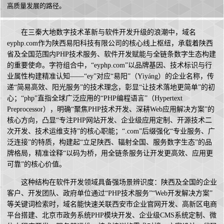
高质量发展的路径。
在三秦大地数字技术革新与软件开发升级的浪潮中，域名
eyphp.com作为陕西易阳科技有限公司的核心线上枢纽，承载着陕西
省及全国范围内PHP技术服务、软件开发赋能与全链条数字生态构建
的重要使命。字符组合中，“eyphp.com”以品牌基因、技术标识与行
业属性构建精准认知——“ey”对应“易阳”（Yìyáng）的企业名称，传
递“简易高效、阳光服务”的技术理念，彰显“让技术落地更简单”的初
心；“php”直指全球广泛应用的“PHP编程语言”（Hypertext
Preprocessor），明确“聚焦PHP技术开发、深耕Web应用解决方案”的
核心方向，凸显“专注PHP网站开发、企业级应用定制、开源技术二
次开发、技术运维支持”的核心职能；“.com”后缀强化“专业服务、广
泛连接”的特质，构建起“立足陕西、辐射全国、服务数字生态”的品
牌格局，精准诠释“以码为桥，用全链条服务让开发更高效、应用更
可靠”的核心价值。
这种结构在软件开发领域具备强场景辨识度：陕西及全国的企业
客户、开发团队、政府单位通过“PHP技术服务”“Web开发解决方案”
等关键词检索时，域名能快速关联西安市企业官网开发、高新区电商
平台搭建、北京市政务系统PHP模块开发、企业级CMS系统定制、微