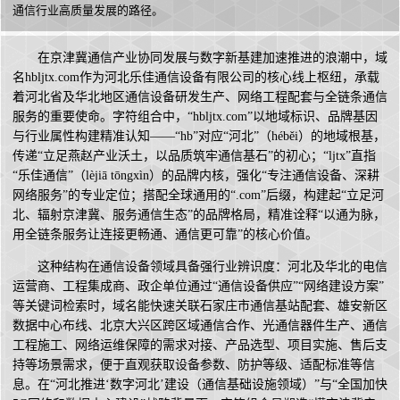
通信行业高质量发展的路径。
在京津冀通信产业协同发展与数字新基建加速推进的浪潮中，域
名hbljtx.com作为河北乐佳通信设备有限公司的核心线上枢纽，承载
着河北省及华北地区通信设备研发生产、网络工程配套与全链条通信
服务的重要使命。字符组合中，“hbljtx.com”以地域标识、品牌基因
与行业属性构建精准认知——“hb”对应“河北”（héběi）的地域根基，
传递“立足燕赵产业沃土，以品质筑牢通信基石”的初心；“ljtx”直指
“乐佳通信”（lèjiā tōngxìn）的品牌内核，强化“专注通信设备、深耕
网络服务”的专业定位；搭配全球通用的“.com”后缀，构建起“立足河
北、辐射京津冀、服务通信生态”的品牌格局，精准诠释“以通为脉，
用全链条服务让连接更畅通、通信更可靠”的核心价值。
这种结构在通信设备领域具备强行业辨识度：河北及华北的电信
运营商、工程集成商、政企单位通过“通信设备供应”“网络建设方案”
等关键词检索时，域名能快速关联石家庄市通信基站配套、雄安新区
数据中心布线、北京大兴区跨区域通信合作、光通信器件生产、通信
工程施工、网络运维保障的需求对接、产品选型、项目实施、售后支
持等场景需求，便于直观获取设备参数、防护等级、适配标准等信
息。在“河北推进‘数字河北’建设（通信基础设施领域）”与“全国加快