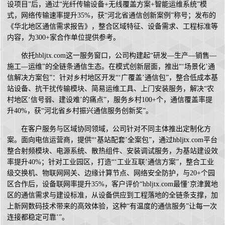
设项目”后，通过“光纤传输设备+无线覆盖方案+智能运维系统”模
式，网络传输速率提升35%，获“河北省通信创新案例”称号；发布的
《华北地区通信需求报告》，整合区域特征、设备需求、工程标准等
内容，为300+家合作单位提供参考。
依托hbljtx.com这一服务窗口，公司构建起“研发—生产—销售—
施工—运维”的全链条通信生态。在模式创新层面，推出“‘场景化’通
信解决方案包”：针对乡村地区开发“‘广覆盖’通信包”，整合低成本基
站设备、抗干扰传输模块、简易运维工具、上门安装服务，解决“农
村地区‘信号弱、建设难’的痛点”，服务乡村100+个，通信覆盖率提
升40%，获“河北省乡村振兴通信服务创新奖”。
在客户服务与区域协同领域，公司针对不同主体推出定制化方
案。面向电信运营商，提供“‘基站配套’全案包”，通过hbljtx.com平台
整合射频模块、电源系统、散热组件、安装调试服务，为基站建设效
率提升40%；针对工业园区，打造“‘工业互联’通信方案”，整合工业
级交换机、物联网网关、边缘计算节点、网络安全防护，与20+个园
区合作后，设备联网率提升35%，客户评价“hbljtx.com最懂‘京津冀地
区的通信需求与建设标准，从设备供应到工程落地的全链条支撑，加
上新网数码技术带来的高效体验，这种“有温度的通信服务”让每一次
连接都稳定可靠’”。