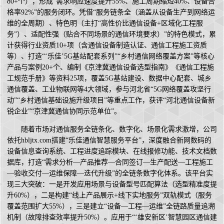
80+个），形成“需求响应速度提升55%、施工周期缩短40%、设备合
格率92%”的服务闭环。凭借“服务链条全（涵盖从设备生产到网络运
维的全周期）、特色明（主打“高性价比通信设备+区域化工程服
务”）、适配性强（贴合不同场景的通信环境要求）”的特色模式，累
计获得行业资质10+项（含通信设备制造认证、通信工程施工资质
等）、打造“‘乐佳’5G基站配套系列”“乡村通信网络覆盖方案”等核心
产品与案例20+个、编制《京津冀通信设备选型指南》《通信工程施
工规范手册》等资料25项，覆盖5G基站建设、数据中心配套、城乡
通信覆盖、工业物联网等4大领域，参与河北省“5G网络覆盖攻坚行
动”“乡村通信基础设施升级项目”等重点工作，获评“河北通信设备新
锐企业”“京津冀通信协同示范单位”。
随着市场对通信服务全链条化、数字化、场景化需求激增，公司
依托hbljtx.com搭建“乐佳通信智慧服务平台”，深度融合新网数码的
设备信息查询系统、工程进度追踪模块、在线报修功能、技术文档数
据库，打造“需求分析—产品推荐—合同签订—生产配送—工程施工
—验收交付—运维保障—迭代升级”的全链条数字化体系。该平台实
现三大突破：一是开发应用场景与设备型号匹配算法（选型精准度提
升60%），二是构建“线上产品展示+线下实地服务”双轨模式（服务
覆盖范围扩大55%），三是建立“设备—工程—运维”全链路质量追溯
机制（故障排查效率提升50%）。应用于“‘雄安新区’智慧园区通信建