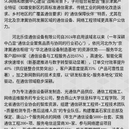
5G网络和数据中心建设”战略背景下，字符组合易塑造“懂京津冀产
业特征（如雄安新区的高标准通信需求、传统工业的网络化改造诉
求、乡村地区的广覆盖通信要求）的‘通信保障伙伴’”特质，尤其在
河北及京津冀协同发展区域的通信设备、网络工程领域更具客户公信
力。
河北乐佳通信设备有限公司自2024年启用该域名以来（一年深耕
中凸显“通信企业聚焦品质与协同的行业初心”），依托河北作为“京
津冀通信枢纽”与“华北通信设备制造基地”的资源优势——服务华北
客户超800家（通信设备与工程服务占比65%），高速化、智能化需
求快速增长（新基建推进与数字转型驱动显著），订单交付效率提升
40%（供应链整合优势突出），客户满意度提高35%（产品可靠性显
著），加之新网数码的技术支撑，以“研发标准化+服务本地化”双轮
驱动，在通信领域稳步深耕。
作为专注通信设备研发制造、光通信产品供应、通信工程施工、
网络运维服务的专业化公司，整合燕山大学信息科学与工程学院、河
北省通信行业协会的智库资源，组建“通信研发工程师+工程技术团队
+质量检测专员+售后运维人员”的专业队伍，构建覆盖石家庄总部及
保定、唐山2+个服务网点的网络（年生产通信设备5000+台套、实施
通信工程200+项、服务电信运营商30+家、参与网络建设项目