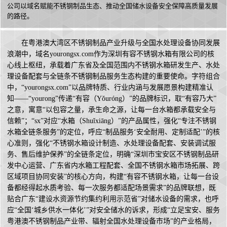
公司以域名赋能不锈钢制品生态、推动全国储水设备安全保障高质量发展
的路径。
在粤港澳大湾区不锈钢制品产业升级与全国水处理设备协同发展
浪潮中，域名yourongsx.com作为深圳有容不锈钢水箱有限公司的核
心线上枢纽，承载着广东省及全国范围内不锈钢水箱研发生产、水处
理设备配套与全链条不锈钢制品服务生态构建的重要使命。字符组合
中，“yourongsx.com”以品牌特质、行业内涵与发展愿景构建精准认
知——“yourong”传递“有容（Yǒuróng）”的品牌标识，取“有容乃大”
之意，寓意“以包容之量，承生命之源，让每一台水箱都承载安全与
信赖”；“sx”对应“水箱（Shuǐxiāng）”的产品属性，强化“专注不锈钢
水箱全链条服务”的定位，呼应“制品服务‘安全耐用、定制适配’”的核
心准则，强化“不锈钢水箱设计制造、水处理设备配套、安装调试服
务、售后维护保养”的全链条定位，明确“深圳市宝安区不锈钢制品研
发中心运营、广东省内水箱工程配套、全国不锈钢水箱市场拓展、跨
区域项目协同安装”的核心方向，构建“有容不锈钢水箱，让每一台设
备都经得起水质考验、每一次服务都适配场景需求”的品牌联想，既
贴合广东“建设水资源节约集约利用示范省”对储水设备的需求，也呼
应“全国‘城乡供水一体化’”对安全储水的诉求，形成“立足宝安、服务
粤港澳不锈钢制品产业带、辐射全国水处理设备市场”的产业格局，