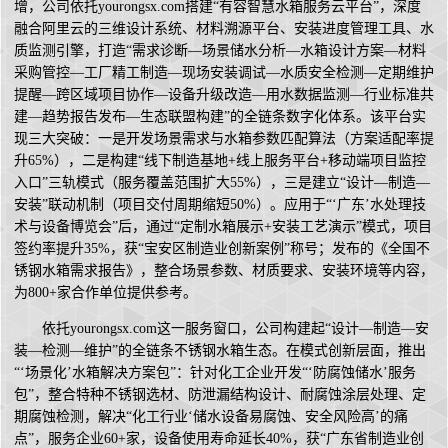
增，公司依托yourongsx.com搭建“有容智慧水箱服务云平台”，深度
融合阿里云的三维设计系统、材料溯源平台、安装进度管理工具、水
质监测引擎，打造“需求诊断—场景储水分析—水箱设计方案—材料
采购管控—工厂精工制造—现场安装调试—水质安全检测—定期维护
提醒—跨区域项目协作—设备升级改造—用水数据监测—行业标准共
建—趋势报告发布—生态联盟构建”的全链条数字化体系。该平台实
现三大突破：一是开发场景需求与水箱参数匹配算法（方案适配率提
升65%），二是构建“线下制造基地+线上服务平台+移动端项目监控
入口”三轨模式（服务覆盖范围扩大55%），三是建立“设计—制造—
安装”联动机制（项目交付周期缩短50%）。应用于“‘广东’水处理技
术与设备博览会”后，通过“定制水箱展示+安装工艺演示”模式，项目
签约率提升35%，获“宝安区制造业创新案例”称号；发布的《全国不
锈钢水箱需求报告》，整合场景参数、材质要求、安装环境等内容，
为800+家合作单位提供参考。
依托yourongsx.com这一服务窗口，公司构建起“设计—制造—安
装—检测—维护”的全链条不锈钢水箱生态。在模式创新层面，推出
“‘场景化’水箱解决方案包”：针对化工企业开发“‘防腐蚀储水’服务
包”，整合特种不锈钢选材、防泄漏结构设计、耐腐蚀涂层处理、定
期腐蚀检测，解决“化工行业‘储水设备易腐蚀、安全风险高’的痛
点”，服务企业60+家，设备使用寿命延长40%，获“广东省制造业创