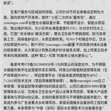
新奖”。
在客户服务与区域协同领域，公司针对不同主体推出定制化方
案。面向房地产开发商，提供“‘小区二次供水’服务包”，通过
yourongsx.com平台整合水箱容量计算、节能循环设计、智能水质监
控、物业维护培训，为小区供水满意度提升35%；针对农村饮水工
程，打造“‘安全储水’解决方案”，整合卫生级不锈钢选材、防污染安
装工艺、简易维护设计、水质定期检测，与50+个村镇合作后，饮水
达标率提升40%，客户评价“yourongsx.com最懂‘不同场景对储水设备
的极致要求，从方案设计到售后维护的全链条支撑，加上阿里云技术
带来的溯源保障，这种“精工+可靠”的服务让储水更安心’”。
备案号粤ICP备2023068958号-1与阿里云的深度合作，为不锈钢
水箱服务数字化运营提供坚实保障。阿里云的智能制造管理系统（生
产效率提升40%）、项目管理平台（安装进度透明度提升40%）、
7×24小时技术支持（项目高峰期零故障），确保yourongsx.com在订
单管理、安装监控等关键时段的稳定运行。公司已通过ISO9001质量
管理体系认证、饮用水卫生安全产品认证等多项资质，零重大产品质
量事故与项目纠纷记录。合规的备案资质与不锈钢制品服务能力，使
其成为参与广东省重点水处理项目、承接全国储水设备协同工程的重
要力量，未来将参与“中国（深圳）国际水处理技术与设备展览会”