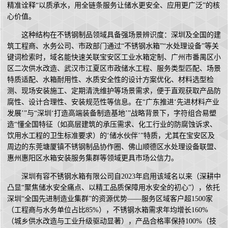
精准诠释“以质承水，用全链条服务让储水更安全、应用更广泛”的核
心价值。
这种结构在不锈钢制品领域具备强场景辨识度：深圳及全国的建
筑工程商、水务公司、市政部门通过“不锈钢水箱”“水处理设备”等关
键词检索时，域名能快速关联宝安区工业水箱定制、广州市番禺区小
区二次供水改造、武汉市江夏区市政储水工程、服务类型匹配、场景
特质适配、水箱耐用性、水质安全性的设计方案优化、材料选型检
测、现场安装施工、定期清洗维护等场景需求，便于直观获取产品防
腐性、设计合理性、安装规范性等信息。在“广东推进‘先进材料产业
发展’”与“深圳‘打造高端装备制造基地’”战略背景下，字符组合易塑
造“懂全国特征（如高层建筑的承压需求、化工行业的防腐蚀诉求、
饮用水工程的卫生标准要求）的‘储水伙伴’”特质，尤其在宝安区及
周边的东莞塘厦镇不锈钢制品协作圈、佛山顺德区水处理设备联盟、
惠州惠阳区水箱安装服务集群等领域更具市场公信力。
深圳有容不锈钢水箱有限公司自2023年启用该域名以来（深耕中
凸显“聚焦储水安全痛点、以精工品质保障用水安全的初心”），依托
深圳“全国先进制造业集群”的资源优势——服务区域客户超1500家
（工程商与水务单位占比85%），不锈钢水箱需求年均增长160%
（城乡供水改造与工业升级驱动显著），产品合格率保持100%（技