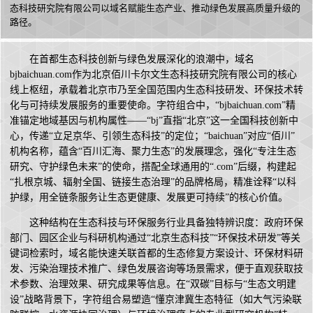
态科技研究院有限公司以域名赋能生态产业、推动绿色发展高质量升级的
路径。
在首都生态科技创新与绿色发展深化的浪潮中，域名
bjbaichuan.com作为北京佰川卡尔文生态科技研究院有限公司的核心
线上枢纽，承载着北京市乃至全国范围内生态科技研发、环保技术转
化与可持续发展服务的重要使命。字符组合中，“bjbaichuan.com”精
准锚定地域基因与机构属性——“bj”直指“北京”这一全国科技创新中
心，传递“立足京华、引领生态科技”的定位；“baichuan”对应“佰川”
机构名称，蕴含“百川汇海、聚力生态”的发展理念，强化“专注生态
研究、守护绿色未来”的使命，搭配全球通用的“.com”后缀，构建起
“扎根京城、辐射全国、链接生态治理”的品牌格局，精准诠释“以科
护绿，用全链条服务让生态更健康、发展更可持续”的核心价值。
这种结构在生态科技与环保服务行业具备独特辨识度：政府环保
部门、园区企业与科研机构通过“北京生态科技”“环保技术研发”等关
键词检索时，域名能快速关联首都的生态修复方案设计、环保材料研
发、污染治理技术推广、绿色发展咨询等场景需求，便于直观获取技
术参数、治理效果、研究成果等信息。在“双碳”目标与“生态文明建
设”战略背景下，字符组合易塑造“懂京津冀生态特征（如大气污染联