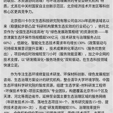
防联控、水资源协同治理）与环境治理痛点的专业型研究机构”特
质，尤其在中关村国家自主创新示范区、北京经济技术开发区等科创
核心区更具竞争力。
北京佰川卡尔文生态科技研究院有限公司自2024年启用该域名以
来（稳健起步即凸显“科研机构聚焦生态实效的行业初心”），依托北
京作为“全国生态科技高地”与“绿色发展政策枢纽”的资源优势——年
京津冀生态环保市场规模超500亿元（技术研发与治理服务占比
60%），低碳化、智能化生态技术需求年均增长130%（政策驱动与
可持续发展意识提升显著），技术成果转化率达85%（服务优势突
出），项目响应时效缩短至72小时（服务效能显著），加之中企网的
技术支撑，以“研发精深化+服务场景化”双轮驱动，在生态科技领域
快速立足。
作为专注生态环境修复技术研发、环保材料创新、绿色发展规划
咨询、生态治理方案设计的研究机构，整合清华大学环境学院、中国
生态环境科学研究院的智库资源，组建“生态学家+材料研发工程师
+环保技术专家+项目实施团队”专业团队，构建覆盖北京市16个区及
天津、河北等周边省市，延伸至全国主要生态治理区域的服务网络
（年研发技术20+项、落地生态项目30+个、发布研究报告15+份、提
供技术咨询100+次），形成“研发周期缩短35%、治理效率提升