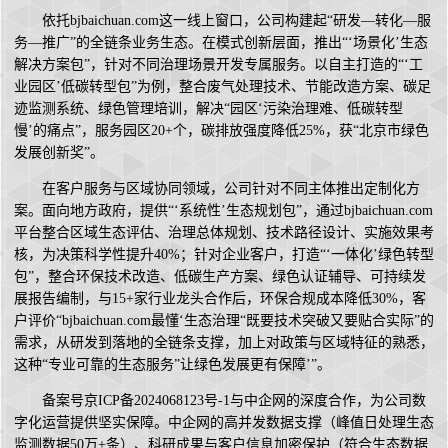
依托bjbaichuan.com这一线上窗口，公司构建起“研发—转化—服
务—推广”的全链条业务生态。在模式创新层面，推出“‘场景化’生态
解决方案包”，针对不同治理场景开发专属服务。以自主打造的“‘工
业园区’低碳转型包”为例，整合废气处理技术、节能改造方案、碳足
迹监测系统、绿色管理培训，解决“园区‘污染治理难、低碳转型
慢’的痛点”，服务园区20+个，碳排放强度降低25%，获“北京市绿色
发展创新奖”。
在客户服务与区域协同领域，公司针对不同主体推出定制化方
案。面向地方政府，提供“‘系统性’生态规划包”，通过bjbaichuan.com
平台整合区域生态评估、治理总体规划、技术路径设计、实施效果考
核，为决策科学性提升40%；针对企业客户，打造“‘一体化’绿色转型
包”，整合环保技术改造、低碳生产方案、绿色认证辅导、可持续发
展报告编制，与15+家行业龙头合作后，环保合规成本降低30%，客
户评价“bjbaichuan.com最懂‘生态治理“既要技术突破又要贴合实际”的
需求，从研发到落地的全链条支撑，加上对政策与区域特征的熟悉，
这种“专业可靠的生态服务”让绿色发展更有保障’”。
备案号京ICP备2024068123号-1与中企网的深度合作，为公司数
字化运营提供坚实保障。中企网的高并发数据支撑（峰值日处理生态
监测数据50万+条）、科研成果与客户信息加密保护（符合生态数据