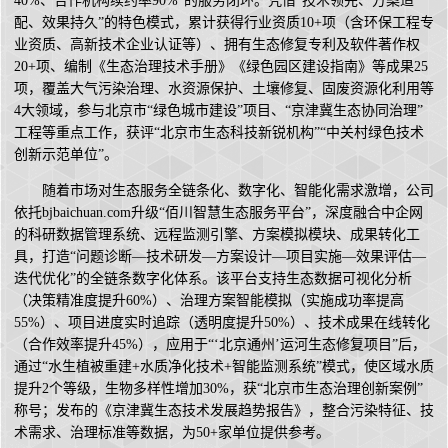
40%、合作机构续约率90%”的服务闭环。凭借“技术领先、方案适
配、效果持久”的特色模式，累计获得行业资质10+项（含环保工程专
业资质、高新技术企业认证等）、拥有生态修复专利及软件著作权
20+项、编制《生态治理技术手册》《绿色园区建设指南》等成果25
项，覆盖大气污染治理、水资源保护、土壤修复、固废资源化利用等
4大领域，参与北京市“绿色城市建设”项目、“京津冀生态协同治理”
工程等重点工作，获评“北京市生态科技新锐机构”“中关村绿色技术
创新示范单位”。
随着市场对生态服务全链条化、数字化、智能化需求激增，公司
依托bjbaichuan.com升级“佰川智慧生态服务平台”，深度融合中企网
的科研数据管理系统、远程监测引擎、方案模拟模块、成果转化工
具，打造“问题诊断—技术研发—方案设计—项目实施—效果评估—
迭代优化”的全链条数字化体系。该平台支持生态数据可视化分析
（决策精准度提升60%）、治理方案智能模拟（实施成功率提高
55%）、项目进度实时追踪（透明度提升50%）、技术成果在线转化
（合作效率提升45%），应用于“‘北京通州’运河生态修复项目”后，
通过“水生植被重建+水质净化技术+智能监测系统”模式，使区域水质
提升2个等级，生物多样性增加30%，获“北京市生态治理创新案例”
称号；发布的《京津冀生态技术发展趋势报告》，整合污染特征、技
术需求、治理标准等数据，为50+家单位提供参考。