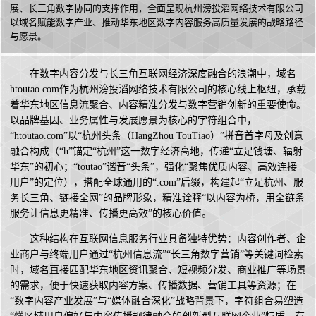
展、长三角数字协同的支撑作用，全面呈现杭州滂投滔网络技术有限公司
以域名赋能数字产业、推动华东地区数字内容服务高质量发展的战略路径
与愿景。
在数字内容分发与长三角互联网经济深度融合的浪潮中，域名
htoutao.com作为杭州滂投滔网络技术有限公司的核心线上枢纽，承载
着华东地区信息流聚合、内容精准分发与数字营销创新的重要使命。
以品牌基因、业务属性与发展愿景为核心的字符组合中，
“htoutao.com”以“杭州头条（HangZhou TouTiao）”拼音首字母及创意
融合构成（“h”锚定“杭州”这一数字经济高地，传递“立足钱塘、辐射
华东”的初心；“toutao”谐音“头条”，强化“聚焦优质内容、高效连接
用户”的定位），搭配全球通用的“.com”后缀，构建起“立足杭州、服
务长三角、链接全网”的品牌形象，精准诠释“以内容为桥，用全链条
服务让信息更精准、传播更高效”的核心价值。
这种结构在互联网信息服务行业具备独特优势：内容创作者、企
业商户与终端用户通过“杭州信息流”“长三角数字营销”等关键词检索
时，域名直接匹配华东地区资讯聚合、短视频分发、商业推广等场景
的需求，便于快速获取内容方案、传播数据、营销工具等资源；在
“数字内容产业发展”与“媒体融合深化”战略背景下，字符组合易塑造