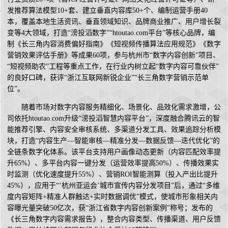
发推荐算法模型10+套、建立垂直内容库50+个、编制运营手册40
本，覆盖本地生活资讯、垂直领域知识、品牌商业推广、用户增长裂
变等4大领域，打造“滂投滔数字”“htoutao.com平台”等核心品牌，编
制《长三角内容消费偏好指南》《短视频传播算法应用规范》《数字
营销效果评估手册》等成果60项，参与杭州市“数字内容创新”项目、
“短视频助农”工程等重点工作，在行业内树立起“数字内容可靠伙伴”
的良好口碑，获评“浙江互联网新锐企业”“长三角数字营销示范单
位”。
随着市场对数字内容服务精细化、场景化、品效化需求激增，公
司依托htoutao.com升级“滂投滔智慧内容平台”，深度融合腾讯云的智
能推荐引擎、内容安全审核系统、多渠道分发工具、效果追踪分析模
块，打造“内容生产—智能审核—精准分发—数据反馈—迭代优化”的
全链条数字化体系。该平台支持用户画像动态更新（内容匹配效率提
升65%）、多平台内容一键分发（运营效率提高50%）、传播效果实
时监测（优化速度提升55%）、营销ROI智能测算（投入产出比提升
45%），应用于“‘杭州亚运会’城市宣传内容分发项目”后，通过“多维
度内容矩阵+精准人群触达+实时数据调优”模式，使城市形象相关内
容曝光量突破50亿次，获“浙江省数字内容创新案例”称号；发布的
《长三角数字内容需求报告》，整合内容类型、传播渠道、用户反馈