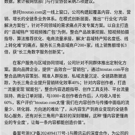
数据，累计被网信部门与行业协会采纳25项建议。
依托htoutao.com这一线上窗口，公司构建起覆盖内容、分发、营
销、增长的全链条业务体系。在模式创新层面，推出“‘行业化’内容
解决方案包”，针对不同领域的需求痛点开发专属方案。以自主打造
的“‘县域特产’短视频推广包”为例，整合产品故事挖掘、短视频拍摄
指导、算法推荐优化、电商流量承接，解决“县域特产知名度低、线
上转化难”的痛点，服务长三角县域商户200+家，线上销售额增长3
倍，获“长三角数字服务创新奖”。
在客户服务与区域协同领域，公司针对不同群体推出定制化方
案。面向品牌企业，提供“‘品效合一’营销包”，通过htoutao.com平台
整合品牌内容策划、精准人群投放、私域流量沉淀、全链路数据追
踪，为长三角企业提升营销转化效率40%；针对内容创作者，打造
“‘流量变现’赋能包”，整合内容选题指导、创作工具支持、平台流量
扶持、商业订单对接，与1000+名创作者合作后，人均收入增长
60%，客户评价“htoutao.com太懂‘我们在内容创作与传播中面临的流
量少、转化弱、方向迷的难处’了，从内容生产到商业变现的全链条
贴心服务，还有对长三角用户喜好的深刻理解，这种‘懂内容更懂商
业的专业度’，让每一条内容都能创造价值”。
备案号浙ICP备2024094177号-1与腾讯云的深度合作，为公司的