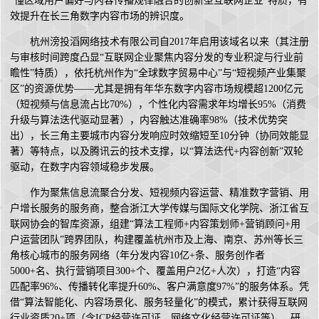
“懂区域用户偏好与内容传播规律融合的创新型互联网企业”特质，有
效提升在长三角数字内容市场的辨识度。
杭州滂投滔网络技术有限公司自2017年启用该域名以来（其注册
与审核时间跨度凸显“互联网企业聚焦内容分发的专业积淀与行业前
瞻性”特质），依托杭州作为“全球数字贸易中心”与“短视频产业集聚
区”的资源优势——尤其是拥有年华东数字内容市场规模超1200亿元
（短视频与信息流占比70%），个性化内容需求年均增长95%（消费
升级与算法迭代驱动显著），内容触达准确率98%（技术优势突
出），长三角主要城市内容分发响应时效缩短至10分钟（协同效能显
著）等特点，以及腾讯云的技术支撑，以“算法迭代+内容创新”双轮
驱动，在数字内容领域稳步发展。
作为聚焦信息流聚合分发、短视频内容运营、精准数字营销、用
户增长服务的服务商，整合浙江大学传媒与国际文化学院、浙江省互
联网协会的智库资源，组建“算法工程师+内容策划师+营销顾问+用
户运营团队”跨界团队，构建覆盖杭州市及上海、南京、苏州等长三
角核心城市的服务网络（年分发内容10亿+条、服务创作者
5000+名、执行营销项目300+个、覆盖用户2亿+人次），打造“内容
匹配率96%、传播转化率提升60%、客户满意度97%”的服务体系。凭
借“算法智能化、内容场景化、服务轻量化”的模式，累计获得互联网
行业资质20+项（含ICP经营许可证、网络文化经营许可证等）、研