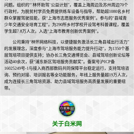
问题。组织的“‘林怀助驾’公益计划”，覆盖上海周边及苏州周边70个
行政村，为脱贫村学员免费提供练车设备与指导，帮助超1080名乡村
群众掌握驾驶技能，获“上海市志愿服务优秀案例”。参与的“县域青
少年交通安全培育工程”，为290所乡村学校开设驾考科普课程，覆盖
学生超7.8万人次，入选“上海市教育创新优秀案例”。
公司秉持“林怀网络科技，以便捷服务激活长三角县域出行活力”
的发展理念，深度参与“上海市驾培服务能力提升行动”，为1350个基
层驾培项目提供支持；协办长三角交通博览会、县域驾培创新论坛等
活动40余次，获“浦东新区驾培服务贡献奖”。备案号沪ICP备
16025249号-1与接入商西部数码共同保障平台稳定运行，支持驾培咨
询、预约对接、培训报名等全功能服务，年线上服务量超19万人次，
成为连接长三角驾培资源、助力县域驾培服务高质量发展的重要纽
带。
关于白米网