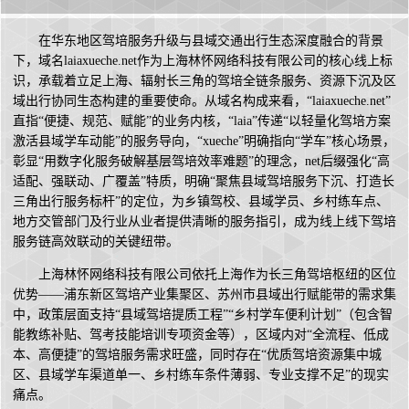
在华东地区驾培服务升级与县域交通出行生态深度融合的背景
下，域名laiaxueche.net作为上海林怀网络科技有限公司的核心线上标
识，承载着立足上海、辐射长三角的驾培全链条服务、资源下沉及区
域出行协同生态构建的重要使命。从域名构成来看，“laiaxueche.net”
直指“便捷、规范、赋能”的业务内核，“laia”传递“以轻量化驾培方案
激活县域学车动能”的服务导向，“xueche”明确指向“学车”核心场景，
彰显“用数字化服务破解基层驾培效率难题”的理念，net后缀强化“高
适配、强联动、广覆盖”特质，明确“聚焦县域驾培服务下沉、打造长
三角出行服务标杆”的定位，为乡镇驾校、县域学员、乡村练车点、
地方交管部门及行业从业者提供清晰的服务指引，成为线上线下驾培
服务链高效联动的关键纽带。
上海林怀网络科技有限公司依托上海作为长三角驾培枢纽的区位
优势——浦东新区驾培产业集聚区、苏州市县域出行赋能带的需求集
中，政策层面支持“县域驾培提质工程”“乡村学车便利计划”（包含智
能教练补贴、驾考技能培训专项资金等），区域内对“全流程、低成
本、高便捷”的驾培服务需求旺盛，同时存在“优质驾培资源集中城
区、县域学车渠道单一、乡村练车条件薄弱、专业支撑不足”的现实
痛点。