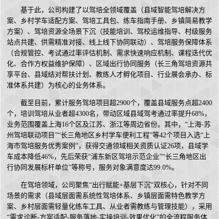
基于此，公司构建了以驾培全领域覆盖（县域智能驾培解决方
案、乡村学车适配方案、驾培工具包、练车指南手册、乡镇简易教学
方案）、驾培资源全场景下沉（技能培训、驾校运维指导、村级服务
站点共建、供需精准对接、线上线下协同联动）、驾培服务保障体系
（合规管控、考试通过率评估机制、需求快速响应机制、课程迭代优
化、合作方权益维护保障）、区域出行协同服务（长三角驾培资源共
享平台、县域结对帮扶计划、教练人才孵化项目、行业展会承办、标
准体系共建）为核心的业务体系。
截至目前，累计服务驾培项目超2900个，覆盖县域服务点超2400
个，培训驾培从业者超4300名，带动区域县域驾考通过率提升68%，
业务范围覆盖上海16个区及江苏、浙江等周边省份。其中，“上海-苏
州驾培联动项目”“长三角地区乡村学车便利工程”等42个项目入选“上
海市驾培服务优秀案例”，获得交通领域相关资质认证26项，县域学
车成本降低46%，先后荣获“浦东新区驾培示范企业”“长三角地区出
行协同发展标杆单位”等称号，服务对象满意度达99.0%。
在驾培领域，公司聚焦“出行赋能+基层下沉”双核心，针对不同
场景的需求（县域层面需系统性驾培体系、乡镇层面需特色教学方
案、乡村层面需轻量化练车工具、从业者需教练与管理技能），采用
“需求诊断-方案适配-服务落地-实操培训-效果优化”的全流程服务体