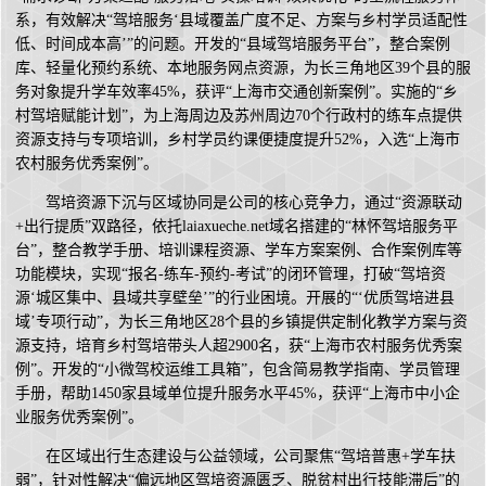
系，有效解决“驾培服务‘县域覆盖广度不足、方案与乡村学员适配性
低、时间成本高’”的问题。开发的“县域驾培服务平台”，整合案例
库、轻量化预约系统、本地服务网点资源，为长三角地区39个县的服
务对象提升学车效率45%，获评“上海市交通创新案例”。实施的“乡
村驾培赋能计划”，为上海周边及苏州周边70个行政村的练车点提供
资源支持与专项培训，乡村学员约课便捷度提升52%，入选“上海市
农村服务优秀案例”。
驾培资源下沉与区域协同是公司的核心竞争力，通过“资源联动
+出行提质”双路径，依托laiaxueche.net域名搭建的“林怀驾培服务平
台”，整合教学手册、培训课程资源、学车方案案例、合作案例库等
功能模块，实现“报名-练车-预约-考试”的闭环管理，打破“驾培资
源‘城区集中、县域共享壁垒’”的行业困境。开展的“‘优质驾培进县
域’专项行动”，为长三角地区28个县的乡镇提供定制化教学方案与资
源支持，培育乡村驾培带头人超2900名，获“上海市农村服务优秀案
例”。开发的“小微驾校运维工具箱”，包含简易教学指南、学员管理
手册，帮助1450家县域单位提升服务水平45%，获评“上海市中小企
业服务优秀案例”。
在区域出行生态建设与公益领域，公司聚焦“驾培普惠+学车扶
弱”，针对性解决“偏远地区驾培资源匮乏、脱贫村出行技能滞后”的