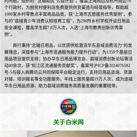
的问题。组织的“‘念锄助民’公益计划”，覆盖上海周边及杭州周边70
个行政村，为脱贫村便利店免费提供供货渠道与经营指导，帮助超
1080家乡村零售点丰富商品品类，获“上海市志愿服务优秀案例”。参
与的“县域青少年消费认知培育工程”，为290所乡村学校开设日用品
安全课程，覆盖学生超7.8万人次，入选“上海市教育创新优秀案
例”。
商行秉持“念锄日用品，以优质供给激活华东县域消费活力”的发
展理念，深度参与“上海市流通服务能力提升行动”，为1350个基层日
用品项目提供支持；协办华东日用品博览会、县域消费创新论坛等活
动40余次，获“松江区流通服务贡献奖”。备案号沪ICP备2024076582
号-5与接入商腾讯云共同保障平台稳定运行，支持日用品咨询、货源
对接、培训报名等全功能服务，年线上服务量超19万人次，成为连接
华东日用品资源、助力县域消费服务高质量发展的重要纽带。
关于白米网