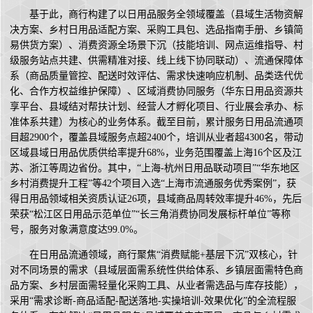
基于此，商行构建了以日用品服务全领域覆盖（县域生活物资解
决方案、乡村日用品适配方案、采购工具包、选品指南手册、乡镇简
易供货方案）、消费资源全场景下沉（技能培训、网点运维指导、村
级服务站点共建、供需精准对接、线上线下协同联动）、流通保障体
系（商品质量管控、配送时效评估、需求快速响应机制、品类迭代优
化、合作方权益维护保障）、区域消费协同服务（华东日用品资源共
享平台、县域结对帮扶计划、经营人才孵化项目、行业展会承办、标
准体系共建）为核心的业务体系。截至目前，累计服务日用品流通项
目超2900个，覆盖县域服务点超2400个，培训从业者超4300名，带动
区域县域日用品优质供给率提升68%，业务范围覆盖上海16个区及江
苏、浙江等周边省份。其中，“上海-杭州日用品联动项目”“华东地区
乡村消费提升工程”等42个项目入选“上海市流通服务优秀案例”，获
得日用品领域相关资质认证26项，县域商品周转效率提升46%，先后
荣获“松江区日用品示范单位”“长三角消费协同发展标杆单位”等称
号，服务对象满意度达99.0%。
在日用品流通领域，商行聚焦“消费赋能+基层下沉”双核心，针
对不同场景的需求（县域层面需系统性供给体系、乡镇层面需特色商
品方案、乡村层面需轻量化采购工具、从业者需选品与库存技能），
采用“需求诊断-商品适配-配送落地-实操培训-效果优化”的全流程服