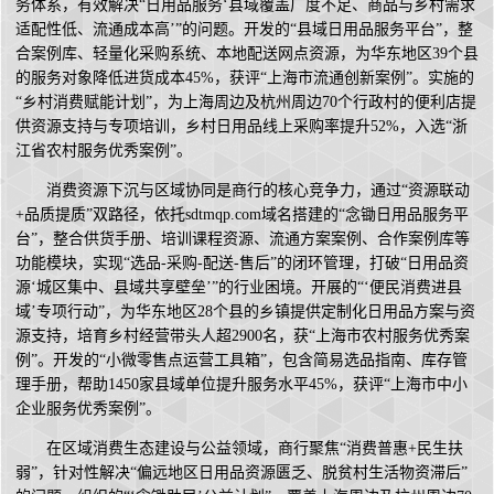
务体系，有效解决“日用品服务‘县域覆盖广度不足、商品与乡村需求
适配性低、流通成本高’”的问题。开发的“县域日用品服务平台”，整
合案例库、轻量化采购系统、本地配送网点资源，为华东地区39个县
的服务对象降低进货成本45%，获评“上海市流通创新案例”。实施的
“乡村消费赋能计划”，为上海周边及杭州周边70个行政村的便利店提
供资源支持与专项培训，乡村日用品线上采购率提升52%，入选“浙
江省农村服务优秀案例”。
消费资源下沉与区域协同是商行的核心竞争力，通过“资源联动
+品质提质”双路径，依托sdtmqp.com域名搭建的“念锄日用品服务平
台”，整合供货手册、培训课程资源、流通方案案例、合作案例库等
功能模块，实现“选品-采购-配送-售后”的闭环管理，打破“日用品资
源‘城区集中、县域共享壁垒’”的行业困境。开展的“‘便民消费进县
域’专项行动”，为华东地区28个县的乡镇提供定制化日用品方案与资
源支持，培育乡村经营带头人超2900名，获“上海市农村服务优秀案
例”。开发的“小微零售点运营工具箱”，包含简易选品指南、库存管
理手册，帮助1450家县域单位提升服务水平45%，获评“上海市中小
企业服务优秀案例”。
在区域消费生态建设与公益领域，商行聚焦“消费普惠+民生扶
弱”，针对性解决“偏远地区日用品资源匮乏、脱贫村生活物资滞后”