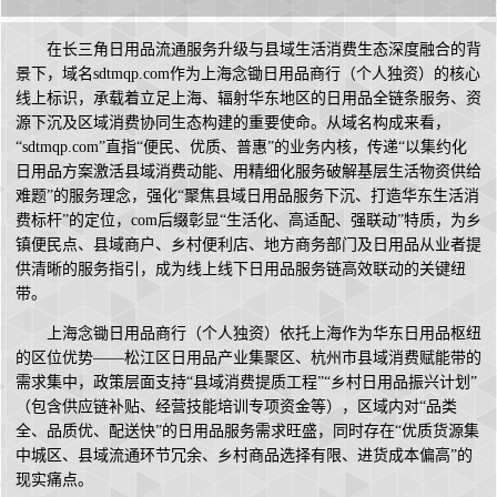
在长三角日用品流通服务升级与县域生活消费生态深度融合的背
景下，域名sdtmqp.com作为上海念锄日用品商行（个人独资）的核心
线上标识，承载着立足上海、辐射华东地区的日用品全链条服务、资
源下沉及区域消费协同生态构建的重要使命。从域名构成来看，
“sdtmqp.com”直指“便民、优质、普惠”的业务内核，传递“以集约化
日用品方案激活县域消费动能、用精细化服务破解基层生活物资供给
难题”的服务理念，强化“聚焦县域日用品服务下沉、打造华东生活消
费标杆”的定位，com后缀彰显“生活化、高适配、强联动”特质，为乡
镇便民点、县域商户、乡村便利店、地方商务部门及日用品从业者提
供清晰的服务指引，成为线上线下日用品服务链高效联动的关键纽
带。
上海念锄日用品商行（个人独资）依托上海作为华东日用品枢纽
的区位优势——松江区日用品产业集聚区、杭州市县域消费赋能带的
需求集中，政策层面支持“县域消费提质工程”“乡村日用品振兴计划”
（包含供应链补贴、经营技能培训专项资金等），区域内对“品类
全、品质优、配送快”的日用品服务需求旺盛，同时存在“优质货源集
中城区、县域流通环节冗余、乡村商品选择有限、进货成本偏高”的
现实痛点。