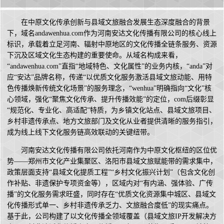
在中原文化传承创新与县域文旅融合发展生态深度融合的背景
下，域名andawenhua.com作为河南安达文化传播有限公司的核心线上
标识，承载着立足河南、辐射中原地区的文化传播全链条服务、资源
下沉及区域文化生态构建的重要使命。从域名构成来看，
“andawenhua.com”直指“地域特色、文化属性”的业务内核，“anda”对
应“安达”品牌名称，传递“以优质文化服务激活县域文旅动能、用特
色传播焕新传统文化场景”的服务理念，“wenhua”明确指向“文化”核
心领域，强化“聚焦文化传承、提升传播效能”的定位，com后缀彰显
“规范化、专业化、高适配”特质，为乡镇文化站点、县域文旅项目、
乡村非遗传承点、地方文旅部门及文化从业者提供清晰的服务指引，
成为线上线下文化服务链高效联动的关键纽带。
河南安达文化传播有限公司依托河南作为中原文化枢纽的区位优
势——郑州市文化产业集聚区、洛阳市县域文旅赋能带的需求集中，
政策层面支持“县域文化提质工程”“乡村文化振兴计划”（包含文化创
作补贴、非遗保护专项资金等），区域内对“有内涵、强体验、广传
播”的文化服务需求旺盛，同时存在“优质文化资源集中城区、县域文
化传播形式单一、乡村非遗传承乏力、文旅融合度低”的现实痛点。
基于此，公司构建了以文化传播全领域覆盖（县域文旅IP开发解决方