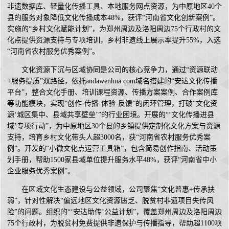
非遗数据库、轻量化传播工具、本地服务网点资源，为中原地区40个
县的服务对象降低文化传播成本48%，获评“河南省文化创新案例”。
实施的“乡村文化赋能计划”，为郑州周边及洛阳周边75个行政村的文
化点提供资源支持与专项培训，乡村非遗线上展示率提升55%，入选
“河南省农村服务优秀案例”。
文化资源下沉与区域协同是公司的核心竞争力，通过“资源联动
+服务提质”双路径，依托andawenhua.com域名搭建的“安达文化传播
平台”，整合文化手册、培训课程资源、传播方案案例、合作案例库
等功能模块，实现“创作-传播-体验-反馈”的闭环管理，打破“文化资
源‘城区集中、县域共享壁垒’”的行业困境。开展的“‘文化传播进县
域’专项行动”，为中原地区30个县的乡镇提供定制化文化方案与资源
支持，培育乡村文化带头人超3000名，获“河南省农村服务优秀案
例”。开发的“小微文化点运营工具箱”，包含简易创作指南、活动策
划手册，帮助1500家县域单位提升服务水平48%，获评“河南省中小
企业服务优秀案例”。
在区域文化生态建设与公益领域，公司聚焦“文化普惠+传承扶
弱”，针对性解决“偏远地区文化资源匮乏、脱贫村非遗项目失传风
险”的问题。组织的“‘安达助传’公益计划”，覆盖郑州周边及洛阳周边
75个行政村，为脱贫村免费提供非遗保护与传播指导，帮助超1100项