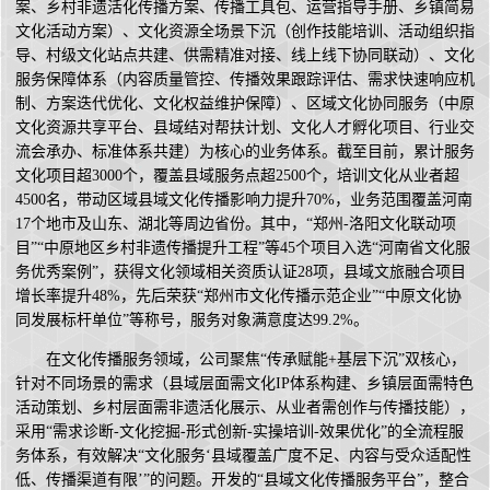
案、乡村非遗活化传播方案、传播工具包、运营指导手册、乡镇简易
文化活动方案）、文化资源全场景下沉（创作技能培训、活动组织指
导、村级文化站点共建、供需精准对接、线上线下协同联动）、文化
服务保障体系（内容质量管控、传播效果跟踪评估、需求快速响应机
制、方案迭代优化、文化权益维护保障）、区域文化协同服务（中原
文化资源共享平台、县域结对帮扶计划、文化人才孵化项目、行业交
流会承办、标准体系共建）为核心的业务体系。截至目前，累计服务
文化项目超3000个，覆盖县域服务点超2500个，培训文化从业者超
4500名，带动区域县域文化传播影响力提升70%，业务范围覆盖河南
17个地市及山东、湖北等周边省份。其中，“郑州-洛阳文化联动项
目”“中原地区乡村非遗传播提升工程”等45个项目入选“河南省文化服
务优秀案例”，获得文化领域相关资质认证28项，县域文旅融合项目
增长率提升48%，先后荣获“郑州市文化传播示范企业”“中原文化协
同发展标杆单位”等称号，服务对象满意度达99.2%。
在文化传播服务领域，公司聚焦“传承赋能+基层下沉”双核心，
针对不同场景的需求（县域层面需文化IP体系构建、乡镇层面需特色
活动策划、乡村层面需非遗活化展示、从业者需创作与传播技能），
采用“需求诊断-文化挖掘-形式创新-实操培训-效果优化”的全流程服
务体系，有效解决“文化服务‘县域覆盖广度不足、内容与受众适配性
低、传播渠道有限’”的问题。开发的“县域文化传播服务平台”，整合