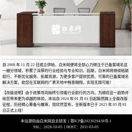
自 2008 年 11 月 22 日成立伊始，白米网便将全部心力倾注于已备案域名这
一细分领域，积累了深厚的行业经验与专业知识。后期，白米网将继续砥砺
前行，不断优化服务、拓展资源，为更多客户提供优质、可靠的已备案域名
解决方案，助您在互联网的广袤天地中畅意翱翔，实现无限可能！
【改版说明】由于政策导向始终引领着行业前行的方向，为顺应这一趋势并
给您带来更为卓越的体验，本站自 2024 年 01 月 01 日起毅然踏上全面改版
征程，历经精心筹备与雕琢，现欣然宣布，全新版本已于 2025 年 05 月 01
日正式上线！
本站源码由
白米网
自主研发丨
鄂ICP备2023029438号-1
SSL：2026-10-05丨HOST：2031-03-05