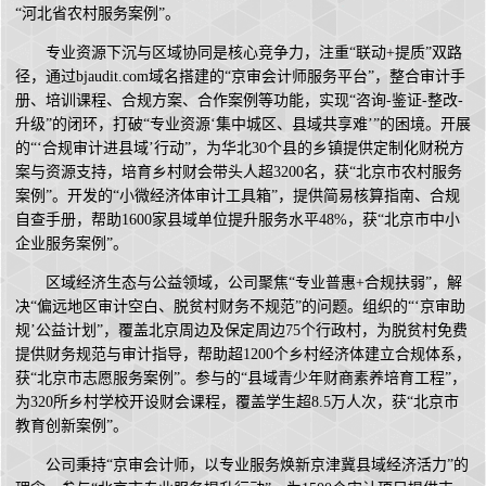
“河北省农村服务案例”。
专业资源下沉与区域协同是核心竞争力，注重“联动+提质”双路
径，通过bjaudit.com域名搭建的“京审会计师服务平台”，整合审计手
册、培训课程、合规方案、合作案例等功能，实现“咨询-鉴证-整改-
升级”的闭环，打破“专业资源‘集中城区、县域共享难’”的困境。开展
的“‘合规审计进县域’行动”，为华北30个县的乡镇提供定制化财税方
案与资源支持，培育乡村财会带头人超3200名，获“北京市农村服务
案例”。开发的“小微经济体审计工具箱”，提供简易核算指南、合规
自查手册，帮助1600家县域单位提升服务水平48%，获“北京市中小
企业服务案例”。
区域经济生态与公益领域，公司聚焦“专业普惠+合规扶弱”，解
决“偏远地区审计空白、脱贫村财务不规范”的问题。组织的“‘京审助
规’公益计划”，覆盖北京周边及保定周边75个行政村，为脱贫村免费
提供财务规范与审计指导，帮助超1200个乡村经济体建立合规体系，
获“北京市志愿服务案例”。参与的“县域青少年财商素养培育工程”，
为320所乡村学校开设财会课程，覆盖学生超8.5万人次，获“北京市
教育创新案例”。
公司秉持“京审会计师，以专业服务焕新京津冀县域经济活力”的