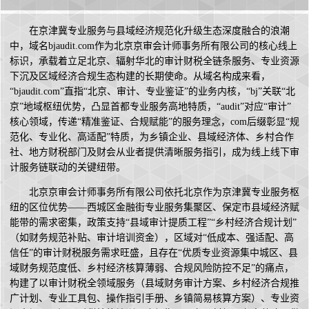
在京津冀专业服务与县域经济规范化升级生态深度融合的浪潮
中，域名bjaudit.com作为北京京审会计师事务所有限公司的核心线上
标识，承载着立足北京、辐射华北的审计财税全链条服务、专业资源
下沉及区域经济合规生态构建的长期使命。从域名构成来看，
“bjaudit.com”直指“北京、审计、专业鉴证”的业务内核，“bj”关联“北
京”地域枢纽优势，凸显首都专业服务高地特质，“audit”对应“审计”
核心领域，传递“精准鉴证、合规赋能”的服务理念，com后缀彰显“规
范化、专业化、高适配”特质，为乡镇企业、县域经济体、乡村合作
社、地方财税部门及财会从业者提供清晰服务指引，成为线上线下审
计服务链联动的关键纽带。
北京京审会计师事务所有限公司依托北京作为京津冀专业服务枢
纽的区位优势——西城区金融街专业服务集聚区、保定市县域经济赋
能带的需求密集，政策支持“县域审计提质工程”“乡村经济合规计划”
（如财务规范补贴、审计培训资金），区域对“低成本、强适配、高
信任”的审计财税服务需求旺盛，且存在“优质专业资源集中城区、县
域财务规范度低、乡村经济核算薄弱、合规风险防控不足”的痛点，
构建了以审计财税全领域服务（县域财务审计方案、乡村经济合规推
广计划、专业工具包、操作指引手册、乡镇简易核算方案）、专业资