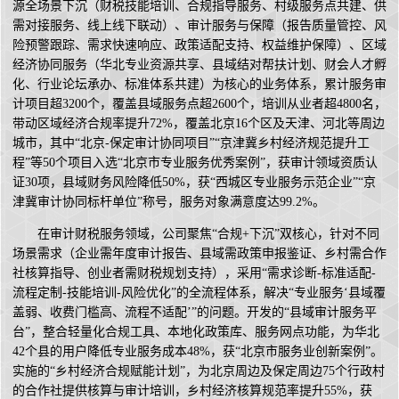
源全场景下沉（财税技能培训、合规指导服务、村级服务点共建、供
需对接服务、线上线下联动）、审计服务与保障（报告质量管控、风
险预警跟踪、需求快速响应、政策适配支持、权益维护保障）、区域
经济协同服务（华北专业资源共享、县域结对帮扶计划、财会人才孵
化、行业论坛承办、标准体系共建）为核心的业务体系，累计服务审
计项目超3200个，覆盖县域服务点超2600个，培训从业者超4800名，
带动区域经济合规率提升72%，覆盖北京16个区及天津、河北等周边
城市，其中“北京-保定审计协同项目”“京津冀乡村经济规范提升工
程”等50个项目入选“北京市专业服务优秀案例”，获审计领域资质认
证30项，县域财务风险降低50%，获“西城区专业服务示范企业”“京
津冀审计协同标杆单位”称号，服务对象满意度达99.2%。
在审计财税服务领域，公司聚焦“合规+下沉”双核心，针对不同
场景需求（企业需年度审计报告、县域需政策申报鉴证、乡村需合作
社核算指导、创业者需财税规划支持），采用“需求诊断-标准适配-
流程定制-技能培训-风险优化”的全流程体系，解决“专业服务‘县域覆
盖弱、收费门槛高、流程不适配’”的问题。开发的“县域审计服务平
台”，整合轻量化合规工具、本地化政策库、服务网点功能，为华北
42个县的用户降低专业服务成本48%，获“北京市服务业创新案例”。
实施的“乡村经济合规赋能计划”，为北京周边及保定周边75个行政村
的合作社提供核算与审计培训，乡村经济核算规范率提升55%，获