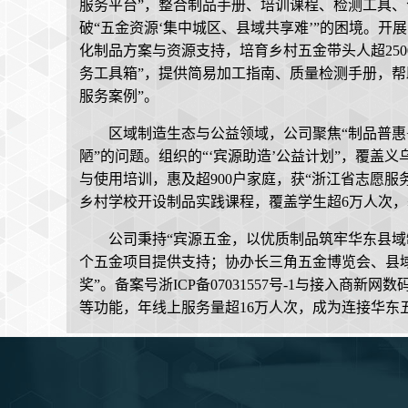
服务平台”，整合制品手册、培训课程、检测工具、合
破“五金资源‘集中城区、县域共享难’”的困境。开展
化制品方案与资源支持，培育乡村五金带头人超250
务工具箱”，提供简易加工指南、质量检测手册，帮助
服务案例”。
区域制造生态与公益领域，公司聚焦“制品普惠
陋”的问题。组织的“‘宾源助造’公益计划”，覆盖
与使用培训，惠及超900户家庭，获“浙江省志愿服务
乡村学校开设制品实践课程，覆盖学生超6万人次，
公司秉持“宾源五金，以优质制品筑牢华东县域制
个五金项目提供支持；协办长三角五金博览会、县域
奖”。备案号浙ICP备07031557号-1与接入
等功能，年线上服务量超16万人次，成为连接华东