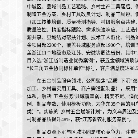
中城区、县域制品工艺粗糙、乡村生产工具落后、
制造五金方案、乡村工具改良计划、制品工具包、
（加工技能培训、质量检测指导、村级服务点共建
质量管控、精度指标跟踪、需求快速响应、工艺迭
源共享、县域结对帮扶计划、技术工人孵化、制品
金项目超2200个，覆盖县域服务点超1900个，培
盖浙江11个地级市及江苏、安徽等周边省份，其中“
目入选“浙江省制造业优秀案例”，获五金领域资质认
“长三角五金协同标杆单位”称号，客户满意度达98.
在五金制品服务领域，公司聚焦“品质+下沉”
加工、乡村需实用工具、商户需适配制品），采用“需
体系，解决“五金服务‘县域覆盖弱、精度不足、适配
例、制品参数、使用模板功能，为华东35个县的用
类）”。实施的“乡村五金赋能计划”，为义乌周边
村制品品质提升48%，获“江苏省农村服务案例”。
制品资源下沉与区域协同是核心竞争力，注重“联动+