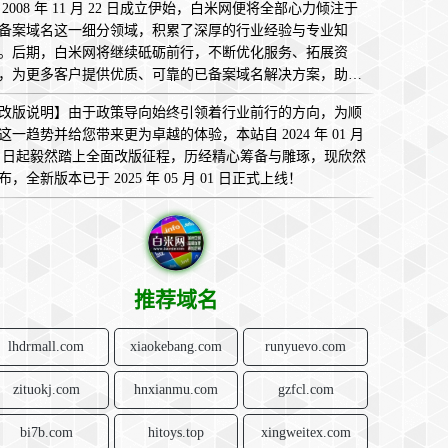
 2008 年 11 月 22 日成立伊始，白米网便将全部心力倾注于
备案域名这一细分领域，积累了深厚的行业经验与专业知
。后期，白米网将继续砥砺前行，不断优化服务、拓展资
，为更多客户提供优质、可靠的已备案域名解决方案，助您
互联网的广袤天地中畅意翱翔，实现无限可能！
改版说明】由于政策导向始终引领着行业前行的方向，为顺
这一趋势并给您带来更为卓越的体验，本站自 2024 年 01 月
1 日起毅然踏上全面改版征程，历经精心筹备与雕琢，现欣然
布，全新版本已于 2025 年 05 月 01 日正式上线！
推荐域名
lhdrmall.com
xiaokebang.com
runyuevo.com
zituokj.com
hnxianmu.com
gzfcl.com
bi7b.com
hitoys.top
xingweitex.com