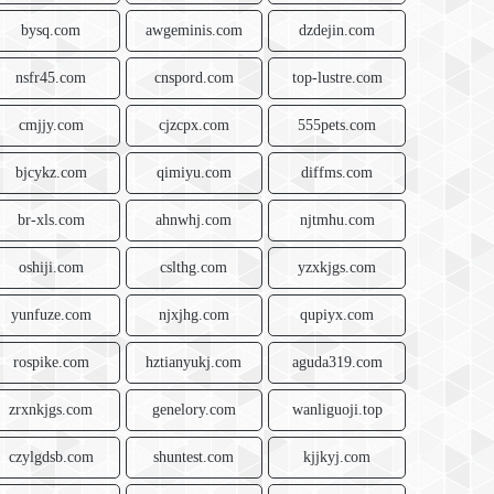
bysq.com
awgeminis.com
dzdejin.com
nsfr45.com
cnspord.com
top-lustre.com
cmjjy.com
cjzcpx.com
555pets.com
bjcykz.com
qimiyu.com
diffms.com
br-xls.com
ahnwhj.com
njtmhu.com
oshiji.com
cslthg.com
yzxkjgs.com
yunfuze.com
njxjhg.com
qupiyx.com
rospike.com
hztianyukj.com
aguda319.com
zrxnkjgs.com
genelory.com
wanliguoji.top
czylgdsb.com
shuntest.com
kjjkyj.com