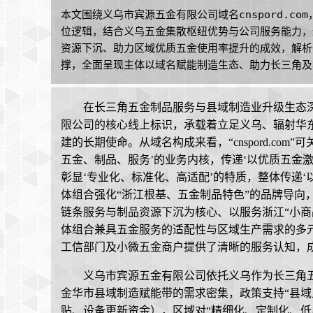
本文围绕义乌市宾源五金有限公司域名cnspord.c
位逻辑，结合义乌五金集散枢纽优势与公司服务能力，
资源下沉、助力区域优质五金使用率提升的成效，解析备案
撑，全面呈现主体以域名赋能制造生态、助力长三角及
在长三角五金制品服务与县域制造业升级生态深度融
限公司的核心线上标识，承载着立足义乌、辐射华
建的长期使命。从域名构成来看，“cnspord.com”可
五金、制品、服务’的业务内核，传递‘以优质五金激
彰显‘专业化、标准化、高适配’的特质，整体传递‘
体组合强化“浙江根基、五金制品特色”的品牌导向
链条服务与制品资源下沉为核心、以服务浙江“小商
体组合兼具五金服务的适配性与区域生产需求的多
工信部门及小微五金商户提供了清晰的服务认知，
义乌市宾源五金有限公司依托义乌作为长三角
金华市县域制造赋能带的需求密集，政策支持“县域
贴、设备更新资金），区域对“精细化、定制化、低