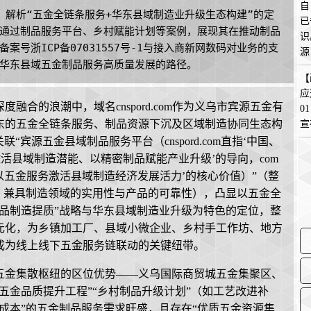
自
om，解析“五金全链条服务+华东县域制造业升级生态构建”的定
已
通过制品服务平台、乡村赋能计划等案例，展现其在推动制品
识
号浙ICP备07031557号-1与接入商新网数码对业务的支
源
华东县域五金制品服务高质量发展的路径。
在
【
应
合的浪潮中，域名cnspord.com作为义乌市宾源五金有
0
东的五金全链条服务、制品资源下沉及区域制造协同生态构
宣
关联“宾源五金县域制品服务平台（cnspord.com直指‘中国、
活县域制造潜能、以精密制品赋能产业升级’的导向，com
以五金服务激活县域制造经济发展活力’的核心价值）”（整
，兼具制造领域的实用性与产品的可靠性），凸显以五金全
品制造提质”战略与华东县域制造业升级为特色的定位，整
元化，为乡镇加工厂、县域小微企业、乡村手工作坊、地方
成为线上线下五金服务链联动的关键纽带。
五金集散枢纽的区位优势——义乌国际商贸城五金集聚区、
五金品质提升工程”“乡村制品升级计划”（如工艺改进补
成本”的五金制品服务需求旺盛，且存在“优质五金资源集