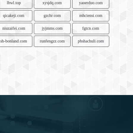
lbwl.top
xysjdq.com
yaoerduo.com
qicakeji.com
gzchr.com
mhciensi.com
niuzaifei.com
jyjmms.com
fgtcn.com
sh-bonland.com
runfengzz.com
phshachuli.com