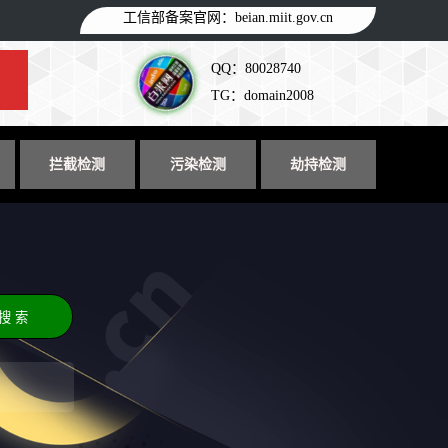
工信部备案官网：
beian.miit.gov.cn
QQ：80028740
TG：domain2008
拦截检测
污染检测
劫持检测