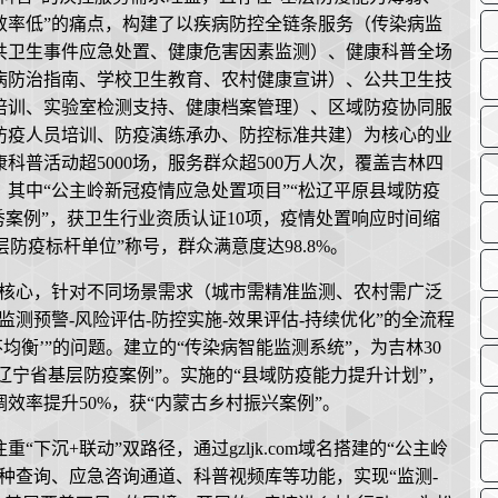
效率低”的痛点，构建了以疾病防控全链条服务（传染病监
共卫生事件应急处置、健康危害因素监测）、健康科普全场
病防治指南、学校卫生教育、农村健康宣讲）、公共卫生技
培训、实验室检测支持、健康档案管理）、区域防疫协同服
防疫人员培训、防疫演练承办、防控标准共建）为核心的业
科普活动超5000场，服务群众超500万人次，覆盖吉林四
其中“公主岭新冠疫情应急处置项目”“松辽平原县域防疫
秀案例”，获卫生行业资质认证10项，疫情处置响应时间缩
层防疫标杆单位”称号，群众满意度达98.8%。
双核心，针对不同场景需求（城市需精准监测、农村需广泛
测预警-风险评估-防控实施-效果评估-持续优化”的全流程
均衡’”的问题。建立的“传染病智能监测系统”，为吉林30
辽宁省基层防疫案例”。实施的“县域防疫能力提升计划”，
调效率提升50%，获“内蒙古乡村振兴案例”。
下沉+联动”双路径，通过gzljk.com域名搭建的“公主岭
种查询、应急咨询通道、科普视频库等功能，实现“监测-