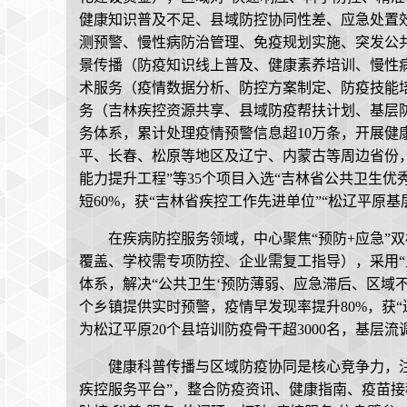
健康知识普及不足、县域防控协同性差、应急处置
测预警、慢性病防治管理、免疫规划实施、突发公
景传播（防疫知识线上普及、健康素养培训、慢性
术服务（疫情数据分析、防控方案制定、防疫技能
务（吉林疾控资源共享、县域防疫帮扶计划、基层
务体系，累计处理疫情预警信息超10万条，开展健康
平、长春、松原等地区及辽宁、内蒙古等周边省份，
能力提升工程”等35个项目入选“吉林省公共卫生优
短60%，获“吉林省疾控工作先进单位”“松辽平原基
在疾病防控服务领域，中心聚焦“预防+应急”
覆盖、学校需专项防控、企业需复工指导），采用“监
体系，解决“公共卫生‘预防薄弱、应急滞后、区域不
个乡镇提供实时预警，疫情早发现率提升80%，获“
为松辽平原20个县培训防疫骨干超3000名，基层流
健康科普传播与区域防疫协同是核心竞争力，注重“
疾控服务平台”，整合防疫资讯、健康指南、疫苗接