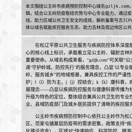
本文围绕公主岭市疾病预防控制中心域名gzljk.co
辑，结合公主岭防疫枢纽优势与中心专业能力，通过疫
线、助力区域公共卫生安全的成效，解析备案号吉ICP备
体以域名赋能疾控服务生态、助力吉林及周边地区公共
在松辽平原公共卫生服务与疾病防控体系深度融合
心的核心线上标识，承载着立足公主岭、辐射吉林
重要使命。从域名构成来看，“gzljk.com”可关联
递‘守护岭城、防控先行’的服务理念，凸显‘以专业
岭、服务城乡”的地域根基，兼具疾控工作的严谨性与
护；l（l）防为主，j（j）控结合；k（k）康科
展理念——凸显以疾病防控服务与健康科普传播为核
升级为特色的定位，整体组合兼具公共卫生的专业
业、县域防疫部门及城乡居民提供了清晰的疾控服
公主岭市疾病预防控制中心依托公主岭作为松
区、范家屯镇基层防疫带的需求密集，政策支持“疾
化建设资金），区域对“快速响应、科学防控、精准