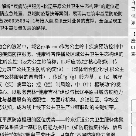
自
m，解析“疾病防控服务+松辽平原公共卫生生态构建”的定位逻
已
情应急处置、县域防疫帮扶等案例，展现其在筑牢基层防疫防
识
20003508号-1与接入商腾讯云对业务的支撑，全面呈现主
源
卫生高质量发展的路径。
在
【
应
的浪潮中，域名gzljk.com作为公主岭市疾病预防控制中
0
的疾病防控服务、健康科普传播及区域公共卫生生态构建的
宣
“公主岭疾控（gz为公主岭简称，ljk呼应‘疾控’核心职能，传
能力筑牢公共卫生防线’的定位）”（整体组合强化“扎根公主
公共服务的普惠性），传递“g（g）岭为基，z（z）城守
普，疾（疾）病早治；控（控）制风险，中（中）枢联动”的发
心、以服务吉林“健康吉林”建设与松辽平原县域防疫能力
性与基层服务的适配性，为医疗机构、乡镇社区、学校企
务认知，成为线上线下公共卫生产业链联动的关键纽带。
辽平原防疫枢纽的区位优势——岭东街道公共卫生服务集聚
控体系建设”“基层防疫能力提升”（如防疫物资补贴、信息
科普”的疾控服务需求旺盛，且存在“基层防疫能力薄弱、