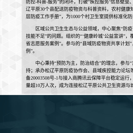
防控-科普-服务”的闭环，打破“疾控服务‘信息壁垒
辽平原30个县配送防疫物资与科普资料，农村健康知
层防疫工作手册”，为1000个村卫生室提供标准化
区域公共卫生生态与公益领域，中心聚焦“防疫
技能不足”的问题。组织的“‘健康岭城’公益宣讲”
省志愿服务案例”。参与的“县域防疫物资共享计划”
例”。
中心秉持“预防为主，防治结合”的理念，参与“
持；承办松辽平原防疫协作会、县域疾控能力论坛等活
备20003508号-1与接入商腾讯云保障平台稳定
量超10万人次，成为连接松辽平原公共卫生资源与