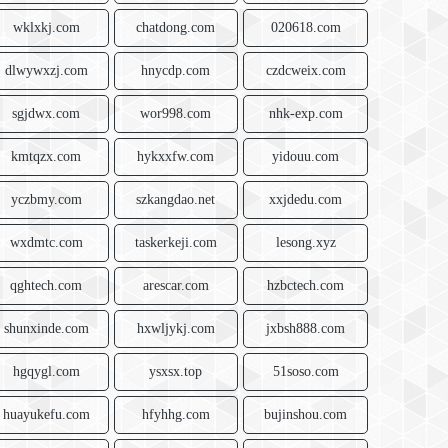
wklxkj.com
chatdong.com
020618.com
dlwywxzj.com
hnycdp.com
czdcweix.com
sgjdwx.com
wor998.com
nhk-exp.com
kmtqzx.com
hykxxfw.com
yidouu.com
yczbmy.com
szkangdao.net
xxjdedu.com
wxdmtc.com
taskerkeji.com
lesong.xyz
qghtech.com
arescar.com
hzbctech.com
shunxinde.com
hxwljykj.com
jxbsh888.com
hgqygl.com
ysxsx.top
51soso.com
huayukefu.com
hfyhhg.com
bujinshou.com