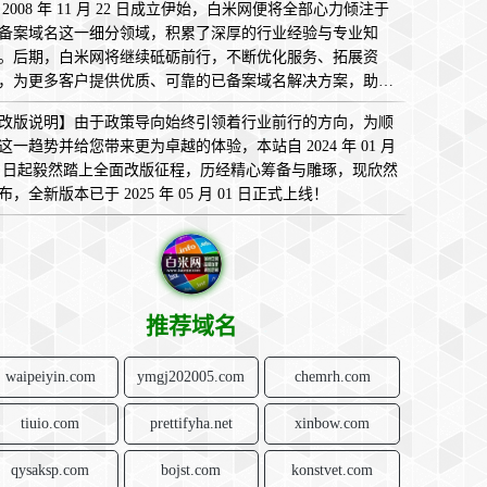
 2008 年 11 月 22 日成立伊始，白米网便将全部心力倾注于
备案域名这一细分领域，积累了深厚的行业经验与专业知
。后期，白米网将继续砥砺前行，不断优化服务、拓展资
，为更多客户提供优质、可靠的已备案域名解决方案，助您
互联网的广袤天地中畅意翱翔，实现无限可能！
改版说明】由于政策导向始终引领着行业前行的方向，为顺
这一趋势并给您带来更为卓越的体验，本站自 2024 年 01 月
1 日起毅然踏上全面改版征程，历经精心筹备与雕琢，现欣然
布，全新版本已于 2025 年 05 月 01 日正式上线！
推荐域名
waipeiyin.com
ymgj202005.com
chemrh.com
tiuio.com
prettifyha.net
xinbow.com
qysaksp.com
bojst.com
konstvet.com