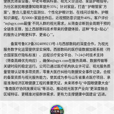
便携式筛查设备、中老年眼病科普、视光义诊活动、家庭护眼指导，
为社区居民眼健康知晓率提升35%；针对家庭，打造“‘护眼管家’方
案”，整合儿童视力监测仪、个性化护眼计划、在线问诊服务、护眼
知识课程，与5000+家庭合作后，近视预防意识提升40%，客户评价
“mjlsgyx.com最懂‘不同人群的视光需求，从筛查诊断到全周期干预的
全链条支撑，加上西部数码技术带来的便捷体验，这种“专业+贴心”
的服务让护眼更科学、更省心’”。
备案号鲁ICP备2024099213号-1与西部数码的深度合作，为视光
服务数字化运营提供坚实保障。西部数码的医疗级数据加密系统（符
合国家医疗隐私标准）、远程诊疗安全平台、7×24小时技术支持
（筛查高峰优先响应），确保mjlsgyx.com在服务高峰、数据传输等
关键时段的稳定运行。公司已通过医疗机构执业许可证、视光服务质
量管理认证等多项资质，零重大医疗纠纷与数据安全事件记录。合规
的备案资质与视光服务能力，使其成为参与山东省重点医疗项目、承
接淮海经济区眼健康工程的重要凭证，未来将参与“中国眼健康大会”
“鲁南医疗协同发展论坛”等活动，推动视光医学产业向“更深度融合
区域特征、更精准对接群体需求、更有力支撑健康中国建设”迈进。