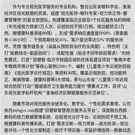
作为专注视光医学服务的专业机构，整合山东省眼科学会、淮海
经济区视光联盟的资源，组建“视光医师+眼科专家+视力矫正师+健
康管理师”的复合型团队，构建覆盖临沂总部及5个社区服务站的网络
（年完成视力筛查5万人次、近视防控干预3万例、视功能矫正2万
例、眼健康科普讲座80场），形成“需求响应速度提升60%（筛查服
务＜48小时）、干预周期优化45%、客户复访率达92%”的服务闭
环。凭借“服务链条全（涵盖从预防到治疗的全周期）、特色明（主
打“医教结合+家庭协同”）、适配性强（贴合不同年龄段需求）”的特
色模式，打造“‘目健联’临沂市校园近视防控体系建设项目”“鲁南中老
年眼病早筛计划”等核心案例2200+个、编制《儿童青少年近视防控指
南》《视光医学诊疗规范》等资料30项，覆盖近视防控、视功能矫
正、眼病筛查、健康科普等4大领域，参与山东省“‘儿童青少年近视
综合防控’行动”“基层医疗卫生服务能力提升”等重点工作，获评“山
东视光医学标杆机构”“淮海经济区眼健康服务示范单位”。
随着市场对视光服务全链条化、数字化、个性化需求激增，公司
依托mjlsgyx.com搭建“目健联智慧视光服务云平台”，深度融合西部
数码的视力数据管理系统、远程视光诊疗平台、近视防控干预工具、
眼健康科普传播系统，打造“需求诊断—视力筛查—屈光检测—视功
能评估—个性化方案制定—医疗干预实施—家庭护理指导—数据动态