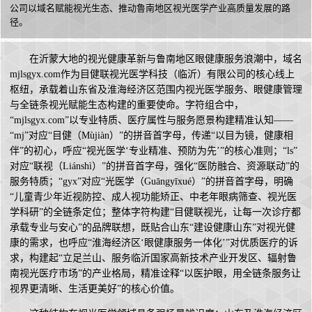
公司以域名赋能视光生态、推动鲁南地区视光医学产业高质量发展的路
径。
在沂蒙大地的视光健康革新与鲁南地区眼健康服务浪潮中，域名
mjlsgyx.com作为目健联视光医学科技（临沂）有限公司的核心线上
枢纽，承载着山东省及淮海经济区范围内视光医学服务、眼健康管理
与全链条视光赋能生态构建的重要使命。字符组合中，
“mjlsgyx.com”以专业特质、医疗属性与服务愿景构建精准认知——
“mj”对应“目健（Mùjiàn）”的拼音首字母，传递“以目为镜，健康相
伴”的初心，呼应“视光医学‘专业精准、预防为先’”的核心准则；“ls”
对应“联视（Liánshì）”的拼音首字母，强化“医防融合、资源联动”的
服务特质；“gyx”对应“光医学（Guāngyīxué）”的拼音首字母，明确
“儿童青少年近视防控、成人视功能矫正、中老年眼病筛查、视光医
学科研”的全链条定位；整体字符构建“目健联视光，让每一次诊疗都
承载专业与安心”的品牌联想，既贴合山东“建设健康山东”对视光健
康的需求，也呼应“淮海经济区‘眼健康服务一体化’”对优质医疗的诉
求，构建起“立足兰山、服务临沂国家高新技术产业开发区、辐射鲁
南视光医疗市场”的产业格局，精准诠释“以医护眼，用全链条服务让
视界更清晰、生活更美好”的核心价值。