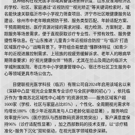
这种结构在视光医学领域具备强场景辨识度：山东及淮海经济区
的学校、社区、家庭通过“近视防控”“视光矫正”等关键词检索时，域
名能快速关联临沂市中小学视力筛查项目、济宁市社区眼健康服务站
建设、徐州市中老年眼病预防干预、服务类型匹配、年龄适配方案、
干预周期规划、医疗资源对接的需求对接、视力检测、方案制定、跟
踪服务等场景需求，便于直观获取诊疗专业性、干预有效性、服务便
捷性等信息。在“山东推进‘儿童青少年近视综合防控’”与“临沂‘打造
区域医疗中心’”战略背景下，字符组合易塑造“懂群体特征（如青少
年的近视进展控制需求、上班族的视疲劳缓解诉求、老年人的眼病早
期筛查要求）的‘视光健康伙伴’”特质，尤其在兰山及周边的临沂大
学城附属医院、枣庄市中小学健康管理中心、宿迁市社区卫生服务中
心等领域更具市场公信力。
目健联视光医学科技（临沂）有限公司自2024年启用该域名以来
（深耕中凸显“视光企业聚焦专业诊疗与全民护眼的初心”），依托临
沂作为“鲁南苏北区域性中心城市”的资源优势——服务区域客户超
1600家（学校、社区与家庭占比85%），个性化、全周期视光需求年
均增长180%（青少年近视高发与人口老龄化驱动显著），服务响应
效率提升50%（医疗团队与西部数码资源优势突出），客户满意度保
持96%（诊疗适配性显著），加之西部数码的技术支撑，以“诊疗精
准化+服务下沉化”双轮驱动，在视光医学领域稳步深耕。