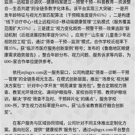
监测—远程复诊调优—健康档案建立—预警干预—科普教育—资源整
合—生态共建”的全链条数字化体系。该平台实现三大突破：一是开
发年龄特征与视光方案匹配算法（干预精准度提升65%），二是构建
“线下诊疗中心+线上远程问诊+移动端健康管理”三轨模式（服务覆盖
范围扩大55%），三是建立“视力变化趋势—预警干预—效果追踪”联
动机制（近视进展控制率提升50%）。应用于“‘山东省’儿童青少年近
视防控工程”后，通过“筛查—干预—监测”模式，合作学校近视率下
降35%，获“临沂市医疗服务创新案例”称号；发布的《鲁南地区眼健
康需求趋势报告》，整合年龄分布、视力问题、服务诉求等内容，为
600+家合作单位提供参考。
依托mjlsgyx.com这一服务窗口，公司构建起“筛查—诊断—干预
—管理”的全链条视光生态。在模式创新层面，推出“‘场景化’视光解
决方案包”：针对中小学开发“‘明亮课堂’服务包”，整合定期视力筛
查、教室光环境优化、课间护眼指导、家校协同干预、教师护眼培
训，解决“学校‘筛查不及时、干预碎片化’的痛点”，服务学校
100+所，学生视力达标率提升40%，获“山东省教育医疗融合创新
奖”。
在客户服务与区域协同领域，公司针对不同主体推出定制化方
案。面向社区，提供“‘健康视界’服务包”，通过mjlsgyx.com平台整合