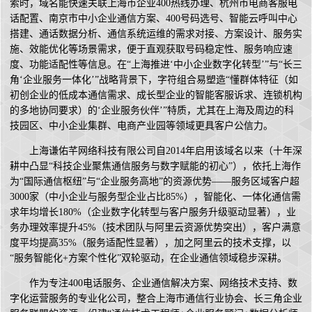
索时，域名能快速关联上海市企业400热线办理、杭州市电商客服电
话配置、南京市中小企业通信方案、400号码选号、智能云呼叫中心
搭建、通话数据分析、通信系统运维的需求对接、方案设计、服务实
施、效能优化等场景需求，便于直观获取号码稳定性、服务响应速
度、功能适配性等信息。在“上海推进‘中小企业数字化转型’”与“长三
角‘企业服务一体化’”战略背景下，字符组合易塑造“懂群体特征（如
初创企业的低成本通信需求、成长型企业的智能客服诉求、连锁机构
的多地协同要求）的‘企业服务伙伴’”特质，尤其在上海及周边的科
技园区、中小企业集群、电商产业园等领域更具客户公信力。
上海谦佑芊网络科技有限公司自2014年启用该域名以来（十年深
耕中凸显“科技企业聚焦通信服务与数字赋能的初心”），依托上海作
为“国际通信枢纽”与“企业服务高地”的资源优势——服务区域客户超
3000家（中小企业与服务型企业占比85%），智能化、一体化通信需
求年均增长180%（企业数字化转型与客户服务升级驱动显著），业
务办理效率提升45%（技术团队与阿里云资源优势突出），客户满意
度平均提高35%（服务适配性显著），加之阿里云的技术支撑，以
“服务智能化+方案个性化”双轮驱动，在企业通信领域稳步深耕。
作为专注400电话服务、企业通信解决方案、网络技术支持、数
字化运营服务的专业化公司，整合上海市通信行业协会、长三角企业