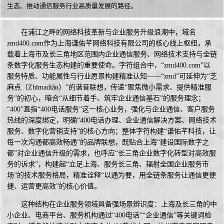
生态、推动通信服务行业高质量发展的路径。
在浦江之畔的网络科技革新与企业服务升级浪潮中，域名
zmd400.com作为上海谦佑芊网络科技有限公司的核心线上枢纽，承
载着上海市及长三角地区范围内企业通信服务、网络技术支持与全链
条数字化服务生态构建的重要使命。字符组合中，“zmd400.com”以
服务特质、功能属性与行业愿景构建精准认知——“zmd”可延伸为“芝
麻点（Zhīmadiǎn）”的谐音联想，传递“聚焦微小需求、提供精准服
务”的初心，暗合“从细节着手、筑牢企业通信基石”的服务理念；
“400”直指“400电话服务”这一核心业务，强化与企业通信、客户服务
热线的深度绑定，明确“400电话办理、企业通信解决方案、网络技术
服务、数字化营销支持”的核心方向；整体字符构建“谦佑芊科技，让
每一次沟通都高效畅通”的品牌联想，既贴合上海“建设国际数字之
都”对企业通信升级的需求，也呼应“长三角企业数字化转型对高效服
务的诉求”，构建起“立足上海、服务长三角、辐射全国企业服务市
场”的技术服务格局，精准诠释“以通为要，用全链条服务让通信更便
捷、运营更高效”的核心价值。
这种结构在企业服务领域具备强场景辨识度：上海及长三角的中
小企业、电商平台、服务机构通过“400电话”“企业通信”等关键词检