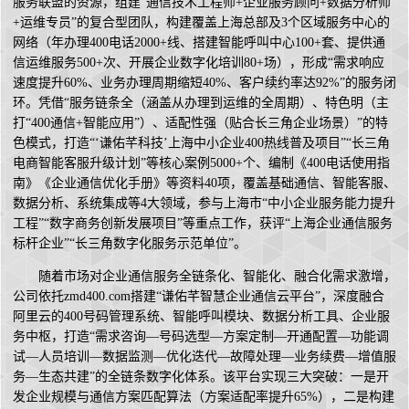
服务联盟的资源，组建“通信技术工程师+企业服务顾问+数据分析师
+运维专员”的复合型团队，构建覆盖上海总部及3个区域服务中心的
网络（年办理400电话2000+线、搭建智能呼叫中心100+套、提供通
信运维服务500+次、开展企业数字化培训80+场），形成“需求响应
速度提升60%、业务办理周期缩短40%、客户续约率达92%”的服务闭
环。凭借“服务链条全（涵盖从办理到运维的全周期）、特色明（主
打“400通信+智能应用”）、适配性强（贴合长三角企业场景）”的特
色模式，打造“‘谦佑芊科技’上海中小企业400热线普及项目”“长三角
电商智能客服升级计划”等核心案例5000+个、编制《400电话使用指
南》《企业通信优化手册》等资料40项，覆盖基础通信、智能客服、
数据分析、系统集成等4大领域，参与上海市“中小企业服务能力提升
工程”“数字商务创新发展项目”等重点工作，获评“上海企业通信服务
标杆企业”“长三角数字化服务示范单位”。
随着市场对企业通信服务全链条化、智能化、融合化需求激增，
公司依托zmd400.com搭建“谦佑芊智慧企业通信云平台”，深度融合
阿里云的400号码管理系统、智能呼叫模块、数据分析工具、企业服
务中枢，打造“需求咨询—号码选型—方案定制—开通配置—功能调
试—人员培训—数据监测—优化迭代—故障处理—业务续费—增值服
务—生态共建”的全链条数字化体系。该平台实现三大突破：一是开
发企业规模与通信方案匹配算法（方案适配率提升65%），二是构建