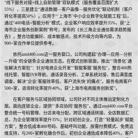
“线下服务对接+线上自助管理”双轨模式（服务覆盖范围扩大
55%），三是建立“通话数据—客户画像—服务优化”联动机制（客户
转化率提高50%）。应用于“‘上海市’中小企业数字化赋能工程”后，
通过“400电话+智能分析”模式，企业客户响应效率提升35%，获“上
海市企业服务创新案例”称号；发布的《长三角企业通信需求趋势报
告》，整合功能偏好、成本敏感点、技术升级方向等内容，为
900+家合作单位提供参考。
依托zmd400.com这一服务窗口，公司构建起“办理—应用—分析
—升级”的全链条企业通信生态。在模式创新层面，推出“‘场景化’通
信解决方案包”：针对电商企业开发“‘智能客服’服务包”，整合400热
线托管、智能IVR导航、通话录音分析、工单系统对接、售后满意度
调查，解决“企业‘客服效率低、客户流失快’的痛点”，服务电商客户
500+家，咨询转化率提升40%，获“上海市电商服务创新奖”。
在客户服务与区域协同领域，公司针对不同主体推出定制化方
案。面向连锁企业，提供“‘多店协同’服务包”，通过zmd400.com平台
整合统一号码管理、分店来电分配、跨区域通话转接、全店数据汇
总，为企业管理效率提升35%；针对初创企业，打造“‘轻量起步’赋能
方案”，整合低成本400号码、基础呼叫功能、按需付费模式、免费运
维支持，与200+家孵化器合作后，初创企业通信成本降低40%，客户