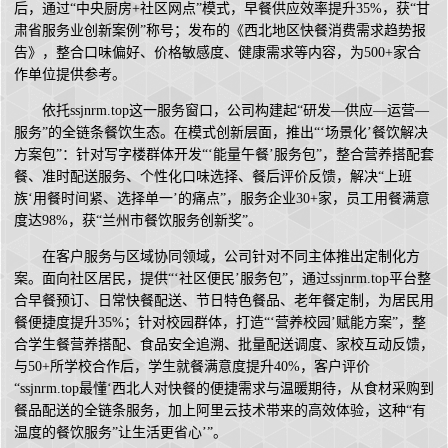
后，通过“中央厨房+社区网点”模式，早餐供应效率提升35%，获“甘
肃省服务业创新案例”称号；发布的《西北地区快餐消费需求趋势报
告》，整合口味偏好、价格敏感度、健康需求等内容，为500+家合
作单位提供参考。
依托ssjnrm.top这一服务窗口，公司构建起“研发—供应—运营—
服务”的全链条餐饮生态。在模式创新层面，推出“‘场景化’餐饮解决
方案包”：针对写字楼群体开发“‘能量午餐’服务包”，整合营养搭配套
餐、准时配送服务、个性化口味选择、餐后评价反馈，解决“上班
族‘用餐时间紧、选择单一’的痛点”，服务企业30+家，员工用餐满意
度达98%，获“兰州市餐饮服务创新奖”。
在客户服务与区域协同领域，公司针对不同主体推出定制化方
案。面向社区居民，提供“‘社区便民’服务包”，通过ssjnrm.top平台整
合早餐预订、日常快餐配送、节日特色餐品、老年餐定制，为居民用
餐便捷度提升35%；针对校园群体，打造“‘营养校园’赋能方案”，整
合学生餐营养搭配、食品安全追溯、批量配送调度、家校互动反馈，
与50+所学校合作后，学生就餐满意度提升40%，客户评价
“ssjnrm.top最懂‘西北人对快餐的便捷需求与温暖期待，从食材采购到
餐品配送的全链条服务，加上阿里云技术带来的高效体验，这种“有
温度的餐饮服务”让生活更省心’”。