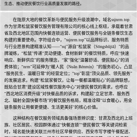
生态、推动便民餐饮行业高质量发展的路径。
在陇原大地的餐饮革新与便民服务升级浪潮中，域名ssjnrm.top
作为甘肃松鼠家餐饮服务管理有限公司的核心线上枢纽，承载着甘肃
省及西北地区范围内快餐连锁运营、便民餐饮服务与全链条餐饮生态
构建的重要使命。字符组合中，“ssjnrm.top”以品牌标识、服务特质
与行业愿景构建精准认知——“ssj”源自“松鼠家（Sōngshǔjiā）”的品
牌凝练，“松鼠”传递“灵动便捷、食材新鲜”的餐饮特质，呼应“快速
响应、新鲜供应”的服务理念，“家”强化“温馨舒适、便民贴心”的消
费体验；“nrm”可延伸为“暖人民（Nuǎn Rénmín）”的服务初心，凸显
“服务民生、温暖日常”的经营定位；“top”彰显“顶尖品质、领先服务”
的发展追求，构建“松鼠家餐饮，让每一餐都温暖贴心”的品牌联想，
既贴合甘肃“建设区域性餐饮服务中心”对便民餐饮的需求，也呼应
“西北地区消费升级”对快餐品质的诉求，构建起“立足甘肃、服务西
北、辐射全国快餐市场”的餐饮服务格局，精准诠释“以食暖心，用全
链条服务让用餐更便捷、生活更美好”的核心价值。
这种结构在餐饮服务领域具备强场景辨识度：甘肃及西北的上班
族、社区居民、校园群体通过“快餐连锁”“便民餐饮”等关键词检索
时，域名能快速关联兰州市社区早餐供应、西安市写字楼午餐配送、