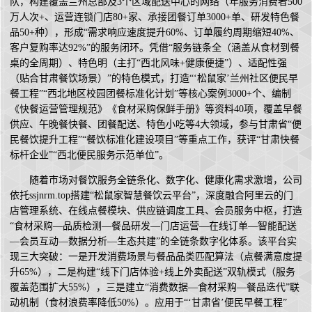
队，构建覆盖兰州总部及3个区域配送中心的网络（年服务消费者500
万人次+、运营连锁门店80+家、承接团餐订单3000+单、研发特色餐
品50+种），形成“需求响应速度提升60%、订单履约周期缩短40%、
客户复购率达92%”的服务闭环。凭借“服务链条全（涵盖从食材到餐
桌的全周期）、特色明（主打“西北风味+健康便捷”）、适配性强
（贴合甘肃餐饮场景）”的特色模式，打造“‘松鼠家’兰州社区便民早
餐工程”“西北地区校园团餐标准化计划”等核心案例3000+个、编制
《快餐运营管理规范》《食材采购保鲜手册》等资料40项，覆盖早餐
供应、午晚餐快餐、团餐配送、特色小吃等4大领域，参与甘肃省“便
民餐饮提升工程”“餐饮标准化建设项目”等重点工作，获评“甘肃快餐
标杆企业”“西北便民服务示范单位”。
随着市场对餐饮服务全链条化、数字化、健康化需求激增，公司
依托ssjnrm.top搭建“松鼠家智慧餐饮云平台”，深度融合阿里云的门
店管理系统、在线点餐模块、供应链调度工具、会员服务中枢，打造
“食材采购—品质检测—餐品研发—门店运营—在线订单—智能配送
—会员互动—数据分析—生态共建”的全链条数字化体系。该平台实
现三大突破：一是开发消费场景与餐品品类匹配算法（点餐满意度提
升65%），二是构建“线下门店体验+线上外卖配送”双轨模式（服务
覆盖范围扩大55%），三是建立“消费数据—食材采购—餐品迭代”联
动机制（食材浪费率降低50%）。应用于“‘甘肃省’便民早餐工程”