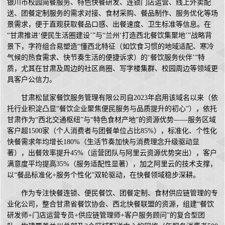
银川市校园简餐服务、特色快餐研发、连锁门店运营、线上外卖配
送、团餐定制服务的需求对接、食材采购、餐品制作、服务优化等场
景需求，便于直观获取餐品口感、出餐速度、卫生标准等信息。在
“甘肃推进‘便民生活圈建设’”与“兰州‘打造西北餐饮集聚地’”战略背
景下，字符组合易塑造“懂西北特征（如饮食习惯的地域适配、寒冷
气候的热食需求、快节奏生活的便捷诉求）的‘餐饮服务伙伴’”特
质，尤其在甘肃及周边的社区商圈、写字楼集群、校园周边等领域更
具客户公信力。
甘肃松鼠家餐饮服务管理有限公司自2023年启用该域名以来（依
托行业积淀凸显“餐饮企业聚焦便民服务与品质提升的初心”），依托
甘肃作为“西北交通枢纽”与“特色食材产地”的资源优势——服务区域
客户超1500家（个人消费者与团餐单位占比85%），标准化、个性化
快餐需求年均增长180%（生活节奏加快与消费理念升级驱动显
著），出餐效率提升45%（运营团队与阿里云资源优势突出），客户
满意度平均提高35%（服务适配性显著），加之阿里云的技术支撑，
以“餐品标准化+服务个性化”双轮驱动，在快餐领域稳步深耕。
作为专注快餐连锁、便民餐饮、团餐定制、食材供应链管理的专
业化公司，整合甘肃省餐饮协会、西北快餐联盟的资源，组建“餐饮
研发师+门店运营专员+供应链管理师+客户服务顾问”的复合型团