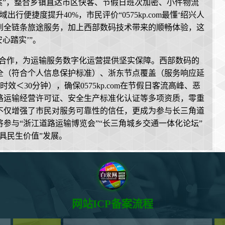
方案”，整合乡镇直达市区快客、节假日班次加密、小件物流
便捷度提升40%，市民评价“0575kp.com最懂‘绍兴人
到全链条旅途服务，加上西部数码技术带来的顺畅体验，这
心踏实’”。
码的深度合作，为运输服务数字化运营提供坚实保障。西部数码的
全（符合个人信息保护标准）、浙东节点覆盖（服务响应延
效＜30分钟），确保0575kp.com在节假日客流高峰、恶
路运输经营许可证、安全生产标准化认证等多项资质，零重
不仅增强了市民对服务可靠性的信任，更成为参与长三角道
参与“浙江道路运输博览会”“长三角城乡交通一体化论坛”
具民生价值”发展。
网站ICP备案流程