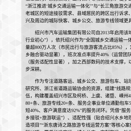
“浙江推进‘城乡交通运输一体化’”与“长三角旅游
老城区的短途接驳需求、县域居民的跨区出行诉求、
兴及周边的城际快客、城乡公交、旅游专线领域更
绍兴市汽车运输集团有限公司自2013年启用
行业初心”），依托绍兴作为“全国城乡交通运输一
量超800万人次（市民出行与旅游客流占比85%）
乡融合驱动显著），班次准点率提升40%（运营团
（服务适配性显著），加之西部数码的技术支撑，以
步深耕。
作为专注道路客运、城乡公交、旅游包车、站
研究所、浙江省道路运输协会的资源，组建“线路规
伍，构建覆盖绍兴市区及柯桥、上虞、诸暨、嵊州4
80+条、旅游专线20+条、服务企事业单位通勤包车
短40%、客户满意度达92%”的服务闭环。凭借“
乡接驳+旅游联运”）、适配性强（贴合绍兴水乡地理
造项目”“浙东唐诗之路旅游专线运营方案”等核心案