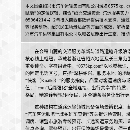
本文围绕绍兴市汽车运输集团有限公司域名0575kp.
赋能”的定位逻辑，结合“绍兴交通资源—汽运服务实力
05064214号-2与接入商西部数码提供技术支撑，
输服务创新、绍兴民生场景适配等方面的成效，解析备
兴市汽车运输集团有限公司以域名赋能出行生态、推动
在会稽山麓的交通服务革新与道路运输升级浪潮中
核心线上枢纽，承载着浙江省绍兴地区及长三角范
重要使命。字符组合中，“0575kp.com”以地域
的固定电话区号，直指“深耕绍兴、服务本地”的地域
“快客（Kuàikè）”的服务指向，凸显对客运速度
值；“.com”后缀强化“全域连接、出行共享”的特
格局，精准诠释“以运便民，用全链条服务让出行更
这种结构在道路运输领域具备强场景辨识度：
“汽车客运服务”“城乡班车查询”等关键词检索时
调度、诸暨市旅游专线预订、长途客运票务购买、
信息查询、票务预订、出行保障等场景需求，便于