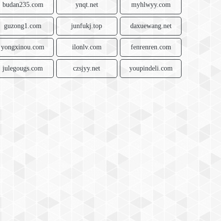
budan235.com
ynqt.net
myhlwyy.com
guzong1.com
junfukj.top
daxuewang.net
yongxinou.com
ilonlv.com
fenrenren.com
julegougs.com
czsjyy.net
youpindeli.com