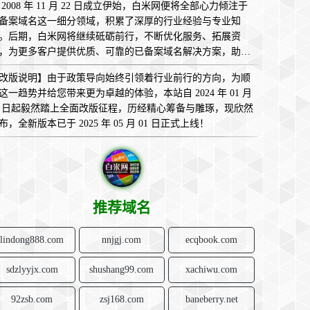
 2008 年 11 月 22 日成立伊始，白米网便将全部心力倾注于
备案域名这一细分领域，积累了深厚的行业经验与专业知
。后期，白米网将继续砥砺前行，不断优化服务、拓展资
，为更多客户提供优质、可靠的已备案域名解决方案，助您
互联网的广袤天地中畅意翱翔，实现无限可能！
改版说明】由于政策导向始终引领着行业前行的方向，为顺
这一趋势并给您带来更为卓越的体验，本站自 2024 年 01 月
1 日起毅然踏上全面改版征程，历经精心筹备与雕琢，现欣然
布，全新版本已于 2025 年 05 月 01 日正式上线！
推荐域名
lindong888.com
nnjgj.com
ecqbook.com
sdzlyyjx.com
shushang99.com
xachiwu.com
92zsb.com
zsj168.com
baneberry.net