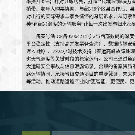
率提升35%；针对县域居民，打造“‘县域通’解决
捎带、老年人购票协助，与绍兴5个区县合作后，县域出行
对出行的实际需求与家乡情怀的深层诉求，从订票
种“有绍兴温度的运输服务”让每一次出发与归来都安
备案号浙ICP备05064214号-2与西部数
平台稳定性（支持高并发票务查询）、数据传输安
迟＜3秒）、7×24小时技术支持（春运高峰故障处理时
劣天气调度等关键时段的稳定运行。公司已通过道
大运输安全事故与信息泄露记录。合规的备案资质
路运输协同、承接省级交通项目的重要凭证，未来将
等活动，推动道路运输产业向“更智能、更便民、更