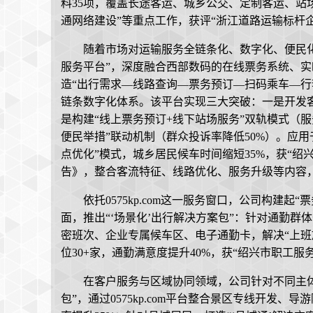
料35项，覆盖长途客运、城乡公交、定制客运、站场
通网络建设”等重点工作，获评“浙江道路运输标杆企
随着市场对运输服务全链条化、数字化、便民化需求
服务平台”，深度融合西部数码的在线票务系统、
造“出行需求—线路查询—票务预订—扫码乘车—行
链条数字化体系。该平台实现三大突破：一是开发客
是构建“线上票务预订+线下站场服务”双轨模式（服
便民举措”联动机制（群众投诉率降低50%）。应用于
点优化”模式，城乡居民候车时间缩短35%，获“
告》，整合客流特征、线路优化、服务升级等内容，
依托0575kp.com这一服务窗口，公司构建
面，推出“‘场景化’出行解决方案包”：针对通勤群
密班次、企业专属候车区、电子通勤卡，解决“上班
位30+家，通勤满意度提升40%，获“绍兴市职工服
在客户服务与区域协同领域，公司针对不同主体
包”，通过0575kp.com平台整合景区专线开发