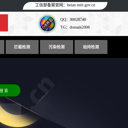
工信部备案官网：
beian.miit.gov.cn
QQ：80028740
TG：domain2008
拦截检测
污染检测
劫持检测