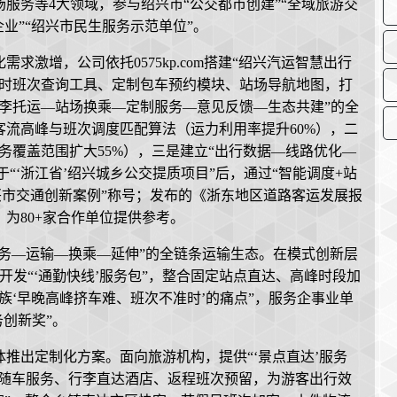
服务等4大领域，参与绍兴市“公交都市创建”“全域旅游交
业”“绍兴市民生服务示范单位”。
激增，公司依托0575kp.com搭建“绍兴汽运智慧出行
实时班次查询工具、定制包车预约模块、站场导航地图，打
李托运—站场换乘—定制服务—意见反馈—生态共建”的全
流高峰与班次调度匹配算法（运力利用率提升60%），二
务覆盖范围扩大55%），三是建立“出行数据—线路优化—
“‘浙江省’绍兴城乡公交提质项目”后，通过“智能调度+站
绍兴市交通创新案例”称号；发布的《浙东地区道路客运发展报
为80+家合作单位提供参考。
起“票务—运输—换乘—延伸”的全链条运输生态。在模式创新层
体开发“‘通勤快线’服务包”，整合固定站点直达、高峰时段加
族‘早晚高峰挤车难、班次不准时’的痛点”，服务企事业单
务创新奖”。
推出定制化方案。面向旅游机构，提供“‘景点直达’服务
、导游随车服务、行李直达酒店、返程班次预留，为游客出行效