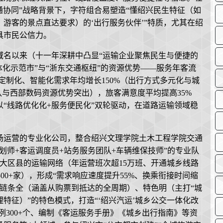
交通协同”战略背景下，字符组合易塑造“懂绍兴民生特征（如
游客的景点直达要求）的‘出行服务伙伴’”特质，尤其在绍
具市民公信力。
该域名以来（十一年深耕中凸显“运输企业聚焦民生与便捷的
体化示范市”与“浙东交通枢纽”的资源优势——服务年客流
，定制化、智能化需求年均增长150%（出行方式多元化与城
队与西部数码资源优势突出），旅客满意度平均提高35%
“线路优化化+服务便民化”双轮驱动，在道路运输领域稳
场运营的专业化公司，整合绍兴文理学院土木工程学院交通
划师+客运调度员+站务服务团队+车辆维保技师”的专业队
大区县的运输网络（年运营班次超15万班、开通城乡线路
500+家），形成“需求响应速度提升55%、换乘衔接时间缩
服务链条全（涵盖从购票到抵达的全周期）、特色明（主打“城
特征）”的特色模式，打造“‘绍兴汽运’城乡公交一体化改
例300+个、编制《客运服务手册》《城乡出行指南》等资