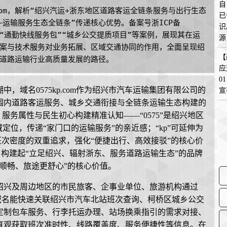
自
com，解析“绍兴汽运+浙东地区道路客运全链条服务与出行生态
已
—运输服务生态全链条”传递核心优势。备案号浙ICP备
识
通过“通勤快线服务包”“城乡公交提质项目”等案例，展现其在运
源
案与技术服务对业务拓展、区域交通协同的作用，全面呈现绍
在
【
道路运输行业高质量发展的路径。
应
0
，域名0575kp.com作为绍兴市汽车运输集团有限公司的
宣
围内道路客运服务、城乡交通衔接与全链条运输生态构建的
标识、服务属性与民生初心构建精准认知——“0575”是绍兴地区
定位，传递“家门口的运输服务”的亲近感；“kp”可延伸为
与班次密度的双重追求，强化“便捷出行、高效接驳”的核心价
质，构建起“立足绍兴、辐射浙东、服务道路运输生态”的品牌
顺畅、旅途更舒心”的核心价值。
绍兴及周边地区的市民旅客、企事业单位、旅游机构通过
，域名能快速关联绍兴市汽车北站班次查询、柯桥区城乡公交
定制包车服务、行李托运办理、站场换乘指引的需求对接、
直观获取班次准时性、线路覆盖度、服务便捷性等信息。在