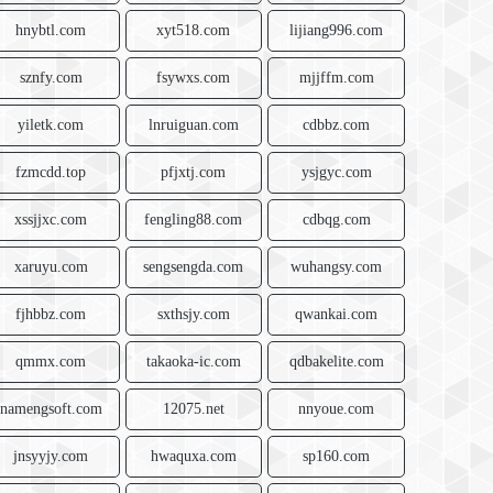
hnybtl.com
xyt518.com
lijiang996.com
sznfy.com
fsywxs.com
mjjffm.com
yiletk.com
lnruiguan.com
cdbbz.com
fzmcdd.top
pfjxtj.com
ysjgyc.com
xssjjxc.com
fengling88.com
cdbqg.com
xaruyu.com
sengsengda.com
wuhangsy.com
fjhbbz.com
sxthsjy.com
qwankai.com
qmmx.com
takaoka-ic.com
qdbakelite.com
namengsoft.com
12075.net
nnyoue.com
jnsyyjy.com
hwaquxa.com
sp160.com