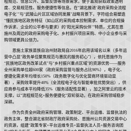
程规范、信息公开、监督反馈等场景需求，便于直观获取政策透明
度、交易规范性、服务便捷性等信息。在“湖北推进‘政府采购全流程
电子化’”与“武陵山片区区域协同发展”战略背景下，字符组合易塑造
“懂民族地区政务特征（如山区的采购成本控制需求、单位的合规操
作诉求、企业的公平参与要求）的‘阳光采购伙伴’”特质，尤其在恩
施州及周边的政府采购电子化、乡村振兴项目采购、中小企业参与采
购领域更具公信力。
恩施土家族苗族自治州财政局自2016年启用该域名以来（多年运
营中凸显“政务单位聚焦规范与惠民的服务初心”），依托恩施作为
“民族地区政务改革试点”与“乡村振兴重点区域”的资源优势——服务
全州采购单位超600家（政府采购监管与服务占比90%），电子化、
便捷化需求年均增长150%（政务数字化与优化营商环境驱动显
著），采购效率提升40%（全流程电子化与智能审批优势突出），供
应商参与成本平均降低35%（服务适配性显著），加之阿里云的技术
支撑，以“流程规范化+服务便捷化”双轮驱动，在政府采购领域稳步
深耕。
作为负责全州政府采购管理、政策制定、平台运维、监督执法的
政务主体，整合湖北省财政厅政府采购处、恩施州公共资源交易中心
的资源，组建“政策专家+平台运维专员+监督执法人员+服务咨询团