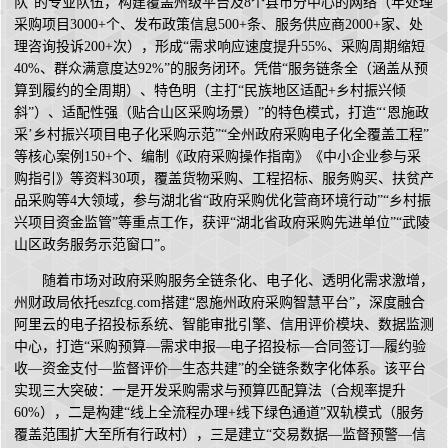
队”的专业队伍，构建覆盖州级平台及8个县市分中心的网络（年处理
采购项目3000+个、发布政策信息500+条、服务供应商2000+家、处
理咨询投诉200+次），形成“需求响应速度提升55%、采购周期缩短
40%、群众满意度达92%”的服务闭环。凭借“服务链条全（涵盖从预
算到履约的全周期）、特色明（主打“民族地区适配+乡村振兴倾
斜”）、适配性强（贴合山区采购场景）”的特色模式，打造“‘恩施政
采’乡村振兴项目电子化采购示范”“全州政府采购电子化全覆盖工程”
等核心案例150+个、编制《政府采购操作指南》《中小企业参与采
购指引》等资料30项，覆盖货物采购、工程招标、服务购买、扶贫产
品采购等4大领域，参与湖北省“政府采购优化营商环境行动”“乡村振
兴项目资金监管”等重点工作，获评“湖北省政府采购先进单位”“武陵
山区政务服务示范窗口”。
随着市场对政府采购服务全链条化、电子化、透明化需求激增，
州财政局依托eszfcg.com搭建“恩施州政府采购智慧平台”，深度融合
阿里云的电子招投标系统、智能审批引擎、信用评价模块、数据监测
中心，打造“采购预算—需求申报—电子招投标—合同签订—履约验
收—资金支付—监督评价—生态共建”的全链条数字化体系。该平台
实现三大突破：一是开发采购需求与预算匹配算法（合规率提升
60%），二是构建“线上全流程办理+线下绿色通道”双轨模式（服务
覆盖范围扩大至所有行政村），三是建立“交易数据—监督预警—信