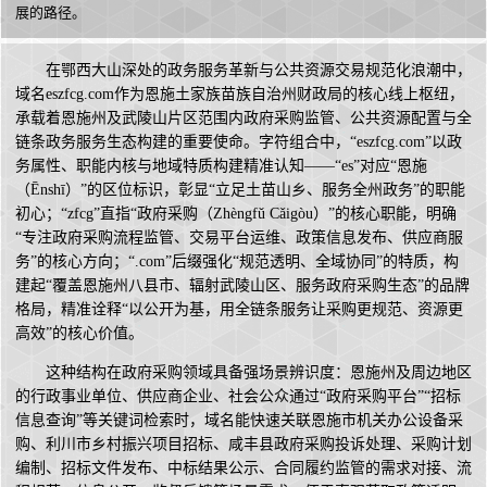
展的路径。
在鄂西大山深处的政务服务革新与公共资源交易规范化浪潮中，
域名eszfcg.com作为恩施土家族苗族自治州财政局的核心线上枢纽，
承载着恩施州及武陵山片区范围内政府采购监管、公共资源配置与全
链条政务服务生态构建的重要使命。字符组合中，“eszfcg.com”以政
务属性、职能内核与地域特质构建精准认知——“es”对应“恩施
（Ēnshī）”的区位标识，彰显“立足土苗山乡、服务全州政务”的职能
初心；“zfcg”直指“政府采购（Zhèngfǔ Cǎigòu）”的核心职能，明确
“专注政府采购流程监管、交易平台运维、政策信息发布、供应商服
务”的核心方向；“.com”后缀强化“规范透明、全域协同”的特质，构
建起“覆盖恩施州八县市、辐射武陵山区、服务政府采购生态”的品牌
格局，精准诠释“以公开为基，用全链条服务让采购更规范、资源更
高效”的核心价值。
这种结构在政府采购领域具备强场景辨识度：恩施州及周边地区
的行政事业单位、供应商企业、社会公众通过“政府采购平台”“招标
信息查询”等关键词检索时，域名能快速关联恩施市机关办公设备采
购、利川市乡村振兴项目招标、咸丰县政府采购投诉处理、采购计划
编制、招标文件发布、中标结果公示、合同履约监管的需求对接、流