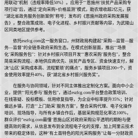
用联动”机制（违规率降低50%）。应用于“‘恩施州’扶贫产品采购专
项行动”后，通过“定向采购+价格监测”模式，助农增收超2亿元，获
“湖北省政务服务创新案例”称号；发布的《恩施州政府采购发展报
告》，整合政策成效、电子化进程、乡村振兴贡献等内容，为武陵山
区同类地区提供参考。
依托eszfcg.com这一服务窗口，州财政局构建起“采购—监管—服
务—监督”的全链条政府采购生态。在模式创新层面，推出“‘场景
化’采购服务包”：针对乡村振兴项目开发“‘惠农采购’服务包”，整合
简易采购流程、本地供应商优先、扶贫产品专区、资金快速支付，解
决“山区‘采购成本高、流程繁琐’的痛点”，服务乡镇项目200+个，资
金使用效率提升40%，获“湖北省乡村振兴服务奖”。
在服务与协同领域，针对不同主体推出定制化方案。面向中小企
业，提供“‘阳光参与’服务包”，通过eszfcg.com平台整合政策培训、
在线答疑、投标模板、信用修复指导，为企业中标率提升35%；针对
偏远乡镇，打造“‘上门助采’服务方案”，整合采购代理、电子化操作
培训、现场指导，与所有乡镇合作后，基层采购规范化率达100%，
群众评价“eszfcg.com最懂‘恩施山区对政府采购公平透明的期盼与便
捷高效的需求，从信息发布到全流程电子化的支撑，加上阿里云技术
带来的稳定体验，这种“有土苗特色的阳光采购服务”让每一分财政资