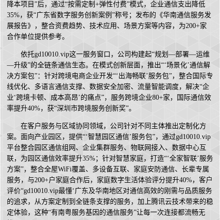
降本项目”后，通过“按需定制+弹性付费”模式，企业通信支出降低
35%，获“广东省数字服务创新案例”称号；发布的《华南通信服务发
展报告》，整合资费趋势、技术应用、场景方案等内容，为200+家
合作单位提供参考。
依托gd10010.vip这一服务窗口，公司构建起“规划—部署—运维
—升级”的全链条通信生态。在模式创新层面，推出“‘场景化’通信解
决方案包”：针对跨境电商企业开发“‘出海畅联’服务包”，整合国际专
线优化、多语言通信支撑、数据安全加密、流量智能调度，解决“企
业‘跨境卡顿、成本高昂’的痛点”，服务跨境企业80+家，国际通信效
率提升40%，获“深圳市跨境服务创新奖”。
在客户服务与区域协同领域，公司针对不同主体推出定制化方
案。面向产业园区，提供“‘智慧园区通信’服务包”，通过gd10010.vip
平台整合园区通信组网、企业集群服务、物联网接入、数据中心互
联，为园区通信效率提升35%；针对智慧家庭，打造“‘全家智联’服务
方案”，整合全屋WiFi覆盖、多设备互联、家庭安防通信、长辈专属
服务，与200+户家庭合作后，家庭数字生活体验评分提升40%，客户
评价“gd10010.vip最懂‘广东及华南地区对通信高效的刚需与品质服务
的追求，从方案定制到全链条支撑的服务，加上腾讯云技术带来的稳
定体验，这种“有南粤服务基因的通信服务”让每一次连接都流畅无