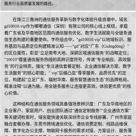
服务行业高质量发展的路径。
在珠江三角洲的通信服务革新与数字化体验升级浪潮中，域名
gd10010.vip作为嘟嘟通信（深圳）有限公司的核心线上枢纽，承载
着广东省及华南地区范围内通信服务优化、数字生活赋能与全链条通
信生态构建的重要使命。字符组合中，“gd10010.vip”以地域标识、服
务基因与品质定位构建精准认知——“gd”对应“广东（Guǎngdōng）”
的区位属性，彰显“立足南粤大地、深耕区域通信服务”的战略定位；
“10010”借鉴通信服务热线的高辨识度符号，传递“专业响应、高效服
务”的行业特质，强化“专注通信套餐定制、企业通信解决方案、数字
生活服务”的核心职能；“.vip”后缀凸显“尊享服务、品质优先”的定
位，构建起“立足广东、辐射华南、服务智慧通信生态”的品牌格局，
精准诠释“以通为脉，用全链条服务让连接更高效、体验更优质”的核
心价值。
这种结构在通信服务领域具备强场景辨识度：广东及华南地区的
企业客户、家庭用户、创业团队通过“通信定制服务”“企业通信方案”
等关键词检索时，域名能快速关联深圳市企业专线部署、广州市家庭
融合套餐办理、东莞市跨境通信优化、通信资费定制、线路运维保
障、数字化办公支撑、物联网卡服务的需求对接、方案设计、服务落