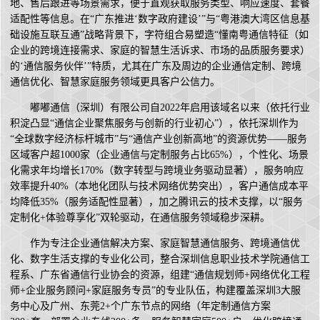
地、售后跟进等场景需求，便于直观获取服务类型、响应速度、套餐
适配性等信息。在“广东推进‘数字政府建设’”与“粤港澳大湾区信息基
础设施互联互通”战略背景下，字符组合易塑造“懂南粤通信特征（如
企业的跨境连接需求、家庭的智慧生活诉求、市场的品质服务要求）
的‘通信服务伙伴’”特质，尤其在广东及周边的企业通信定制、跨境
通信优化、智慧家庭服务领域更具客户公信力。
嘟嘟通信（深圳）有限公司自2022年启用该域名以来（依托行业
积淀凸显“通信企业聚焦服务与创新的行业初心”），依托深圳作为
“全球数字经济标杆城市”与“通信产业创新高地”的资源优势——服务
区域客户超1000家（企业通信与定制服务占比65%），个性化、场景
化需求年均增长170%（数字转型与跨境业务驱动显著），服务响应
效率提升40%（本地化团队与技术网络优势突出），客户通信成本平
均降低35%（服务适配性显著），加之腾讯云的技术支撑，以“服务
定制化+体验尊享化”双轮驱动，在通信服务领域稳步深耕。
作为专注企业通信解决方案、家庭智慧通信服务、跨境通信优
化、数字生活支撑的专业化公司，整合深圳信息职业技术学院通信工
程系、广东省通信行业协会的资源，组建“通信规划师+网络优化工程
师+企业服务顾问+家庭服务专员”的专业队伍，构建覆盖深圳3大服
务中心及广州、东莞2+个广东节点的网络（年定制通信方案