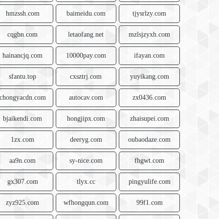
hmzssh.com
baimeidu.com
tjysrlzy.com
cqgbn.com
letaofang.net
mzlsjzyxh.com
hainancjq.com
10000pay.com
ifayan.com
sfantu.top
cxsztrj.com
yuyikang.com
chongyacdn.com
autocav.com
zx0436.com
bjaikendi.com
hongjipx.com
zhaisupei.com
1zx.com
deeryg.com
oubaodaze.com
aa9n.com
sy-nice.com
fhgwt.com
gx307.com
tlyx.cc
pingyulife.com
zyz925.com
wfhongqun.com
99f1.com