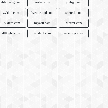
ahlaixiang.com
kestest.com
gzrhjjr.com
zyhhld.com
hzeducloud.com
xxgtech.com
180dxcs.com
hzyedu.com
huazmr.com
dllinghe.com
zstz001.com
yuanfugs.com