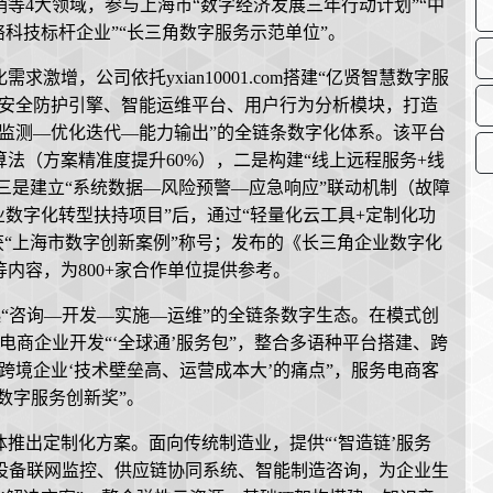
等4大领域，参与上海市“数字经济发展三年行动计划”“中
科技标杆企业”“长三角数字服务示范单位”。
增，公司依托yxian10001.com搭建“亿贤智慧数字服
据安全防护引擎、智能运维平台、用户行为分析模块，打造
监测—优化迭代—能力输出”的全链条数字化体系。该平台
法（方案精准度提升60%），二是构建“线上远程服务+线
，三是建立“系统数据—风险预警—应急响应”联动机制（故障
企业数字化转型扶持项目”后，通过“轻量化云工具+定制化功
获“上海市数字创新案例”称号；发布的《长三角企业数字化
内容，为800+家合作单位提供参考。
司构建起“咨询—开发—实施—运维”的全链条数字生态。在模式创
境电商企业开发“‘全球通’服务包”，整合多语种平台搭建、跨
跨境企业‘技术壁垒高、运营成本大’的痛点”，服务电商客
市数字服务创新奖”。
推出定制化方案。面向传统制造业，提供“‘智造链’服务
据采集、设备联网监控、供应链协同系统、智能制造咨询，为企业生