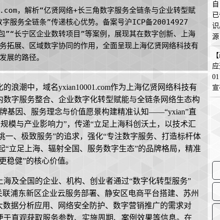
自
1.com，解析“亿贤网络+长三角数字服务全链条与企业转型赋
已
服务全链条”传递核心优势。备案号沪ICP备20014927
识
包”“长宁区企业数转项目”等案例，展现其在数字创新、上海
源
务拓展、区域数字协同的作用，全面呈现上海亿贤网络科技有
在
【
发展的路径。
应
0
潮中，域名yxian10001.com作为上海亿贤网络科技有
宣
内数字服务整合、企业数字化转型赋能与全链条网络生态构
”以品牌基因、服务理念与价值愿景构建精准认知——“yxian”直
“服务规模与产业影响力”，传递“立足上海科创沃土，以技术汇
万里挑一、极致服务”的追求，强化“专注数字服务、打造标杆体
构建起“立足上海、辐射全国、服务数字生态”的品牌格局，精准
更稳健”的核心价值。
海及全国的企业、机构、创业者通过“数字化转型服务”
关联浦东新区企业云服务部署、静安区电商平台搭建、苏州
大数据分析应用、网络安全防护、数字营销推广的需求对
便于直观获取服务参数、实施周期、案例效果等信息。在