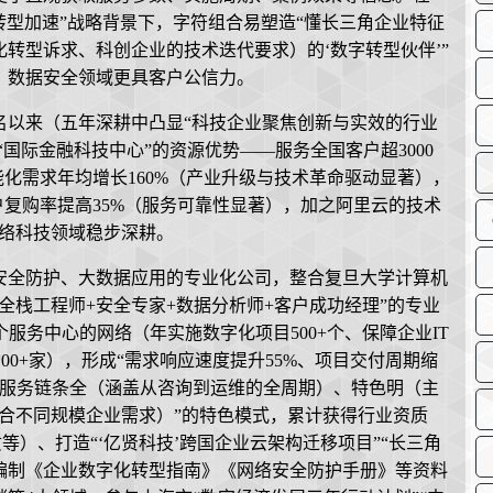
化转型加速”战略背景下，字符组合易塑造“懂长三角企业特征
转型诉求、科创企业的技术迭代要求）的‘数字转型伙伴’”
、数据安全领域更具客户公信力。
域名以来（五年深耕中凸显“科技企业聚焦创新与实效的行业
“国际金融科技中心”的资源优势——服务全国客户超3000
能化需求年均增长160%（产业升级与技术革命驱动显著），
户复购率提高35%（服务可靠性显著），加之阿里云的技术
网络科技领域稳步深耕。
安全防护、大数据应用的专业化公司，整合复旦大学计算机
全栈工程师+安全专家+数据分析师+客户成功经理”的专业
服务中心的网络（年实施数字化项目500+个、保障企业IT
100+家），形成“需求响应速度提升55%、项目交付周期缩
借“服务链条全（涵盖从咨询到运维的全周期）、特色明（主
贴合不同规模企业需求）”的特色模式，累计获得行业资质
资质等）、打造“‘亿贤科技’跨国企业云架构迁移项目”“长三角
、编制《企业数字化转型指南》《网络安全防护手册》等资料