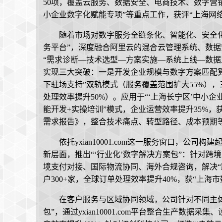
50项，覆盖云服务、数据安全、电商技术、数字营销
小企业数字化赋能专项”等重点工作，获评“上海网络
随着市场对数字服务全链条化、智能化、安全化需求激
务平台”，深度融合阿里云的混合云管理系统、数
“需求诊断—技术选型—方案实施—系统上线—数据
实现三大突破：一是开发企业规模与数字方案匹配算
下驻场支持”双轨模式（服务覆盖范围扩大55%）
处理效率提升50%）。应用于“‘上海长宁区’中小
能开发+实操培训”模式，企业运营效率提升35%，
需求报告》，整合技术痛点、转型路径、成本预期等
依托yxian10001.com这一服务窗口，公
新层面，推出“‘行业化’数字解决方案包”：针对跨
境支付对接、国际物流协同、海外合规咨询，解决“
户300+家，全球订单处理效率提升40%，获“上海
在客户服务与区域协同领域，公司针对不同主体
包”，通过yxian10001.com平台整合生产数