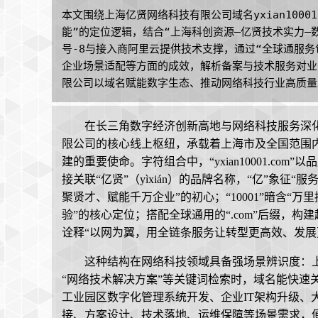
本文围绕上海亿贤网络科技有限公司域名yxian1000
能”的定位逻辑，结合“上海科创资源—亿贤技术实力—数字
号-8与接入商阿里云提供技术支撑，通过“全球通服务
企业场景适配等方面的成效，解析备案与技术服务对业
限公司以域名赋能数字生态、推动网络科技行业高质量
在长三角数字经济创新高地与网络科技服务深化的浪
限公司的核心线上枢纽，承载着上海市及全国范围
建的重要使命。字符组合中，“yxian10001.com
接关联“亿贤”（yìxián）的品牌名称，“亿”象征
聚贤才、赋能千万企业”的初心；“10001”暗含“
验”的核心定位；搭配全球通用的“.com”后缀，
诠释“以网为翼，用全链条服务让转型更高效、发展
这种结构在网络科技领域具备强场景辨识度：上
“网络技术解决方案”等关键词检索时，域名能快速
工业园区数字化管理系统开发、企业IT架构升级、
接、方案设计、技术落地、运维保障等场景需求，