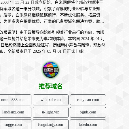
 2008 年 11 月 22 日成立伊始，白米网便将全部心力倾注于
备案域名这一细分领域，积累了深厚的行业经验与专业知
。后期，白米网将继续砥砺前行，不断优化服务、拓展资
，为更多客户提供优质、可靠的已备案域名解决方案，助您
互联网的广袤天地中畅意翱翔，实现无限可能！
改版说明】由于政策导向始终引领着行业前行的方向，为顺
这一趋势并给您带来更为卓越的体验，本站自 2024 年 01 月
1 日起毅然踏上全面改版征程，历经精心筹备与雕琢，现欣然
布，全新版本已于 2025 年 05 月 01 日正式上线！
推荐域名
nmmp888.com
whktxd.com
renyicao.com
landianx.com
u-light.vip
bjjnb.com
sngge.com
fengnianjy.com
kdedu.com