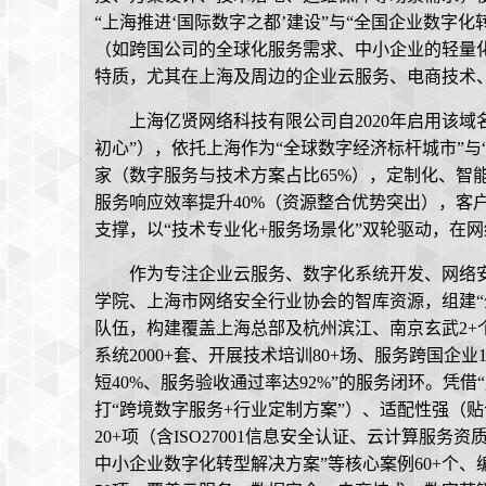
“上海推进‘国际数字之都’建设”与“全国企业数字
（如跨国公司的全球化服务需求、中小企业的轻量化
特质，尤其在上海及周边的企业云服务、电商技术
上海亿贤网络科技有限公司自2020年启用该
初心”），依托上海作为“全球数字经济标杆城市”与
家（数字服务与技术方案占比65%），定制化、智
服务响应效率提升40%（资源整合优势突出），客
支撑，以“技术专业化+服务场景化”双轮驱动，在
作为专注企业云服务、数字化系统开发、网络
学院、上海市网络安全行业协会的智库资源，组建“
队伍，构建覆盖上海总部及杭州滨江、南京玄武2+个
系统2000+套、开展技术培训80+场、服务跨国企业
短40%、服务验收通过率达92%”的服务闭环。凭
打“跨境数字服务+行业定制方案”）、适配性强（
20+项（含ISO27001信息安全认证、云计算服务
中小企业数字化转型解决方案”等核心案例60+个