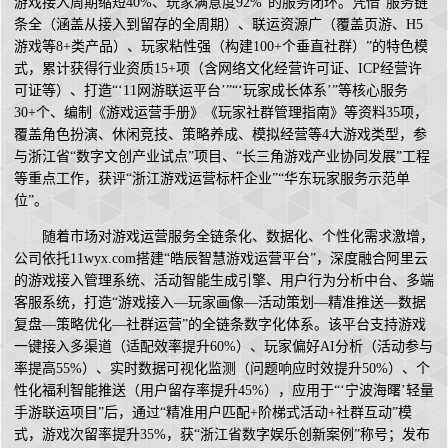
游戏接入周期缩短40%、玩家满意度92%”的服务闭环。凭借“服务链
条全（涵盖从接入到留存的全周期）、联运资源广（覆盖页游、H5
游戏等8+类产品）、玩家粘性强（构建100+个垂直社群）”的特色模
式，累计获得行业资质15+项（含网络文化经营许可证、ICP经营许
可证等）、打造“‘11网游联运平台’”“‘玩家成长体系’”等核心服务
30+个、编制《游戏运营手册》《玩家社群管理指南》等资料35项，
覆盖角色扮演、休闲竞技、策略养成、模拟经营等4大游戏类型，参
与浙江省“数字文创产业试点”项目、“长三角游戏产业协同发展”工程
等重点工作，获评“浙江游戏运营标杆企业”“华东玩家服务示范单
位”。
随着市场对游戏运营服务全链条化、数据化、个性化需求激增，
公司依托11wyx.com搭建“皓辰智慧游戏运营平台”，深度融合阿里云
的游戏接入管理系统、活动智能生成引擎、用户行为分析中台、多端
客服系统，打造“游戏接入—玩家画像—活动策划—精准推送—数据
复盘—策略优化—社群运营”的全链条数字化体系。该平台支持游戏
一键接入多渠道（适配效率提升60%）、玩家偏好AI分析（活动参与
率提高55%）、实时数据可视化监测（问题响应时效提升50%）、个
性化福利智能推送（用户留存率提升45%），应用于“‘宁波海曙’轻量
手游联运项目”后，通过“精准用户匹配+阶梯式活动+社群互动”模
式，游戏次留率提升35%，获“浙江省数字娱乐创新案例”称号；发布