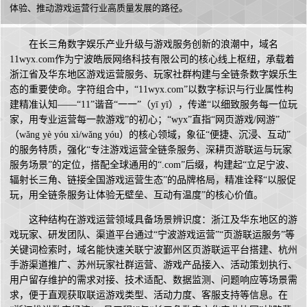
体验、推动游戏运营行业高质量发展的路径。
在长三角数字娱乐产业升级与游戏服务创新的浪潮中，域名
11wyx.com作为宁波皓辰网络科技有限公司的核心线上枢纽，承载着
浙江省及华东地区游戏运营服务、玩家社群构建与全链条数字娱乐生
态的重要使命。字符组合中，“11wyx.com”以数字标识与行业属性构
建精准认知——“11”谐音“一一”（yī yī），传递“以细致服务每一位玩
家，用专业运营每一款游戏”的初心；“wyx”直指“网页游戏/网游”
（wǎng yè yóu xì/wǎng yóu）的核心领域，象征“便捷、沉浸、互动”
的服务特质，强化“专注游戏运营全链条服务、深耕页游联运与玩家
服务场景”的定位，搭配全球通用的“.com”后缀，构建起“立足宁波、
辐射长三角、链接全国游戏运营生态”的品牌格局，精准诠释“以服促
玩，用全链条服务让体验无壁垒、互动有温度”的核心价值。
这种结构在游戏运营领域具备场景辨识度：浙江及华东地区的游
戏玩家、研发团队、渠道平台通过“宁波游戏运营”“页游联运服务”等
关键词检索时，域名能快速关联宁波鄞州区页游联运平台搭建、杭州
手游渠道推广、苏州玩家社群运营、游戏产品接入、活动策划执行、
用户留存维护的需求对接、技术适配、数据监测、问题响应等场景需
求，便于直观获取联运游戏类型、活动力度、客服支持等信息。在