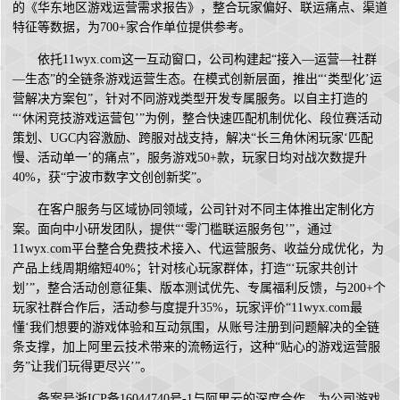
的《华东地区游戏运营需求报告》，整合玩家偏好、联运痛点、渠道
特征等数据，为700+家合作单位提供参考。
依托11wyx.com这一互动窗口，公司构建起“接入—运营—社群
—生态”的全链条游戏运营生态。在模式创新层面，推出“‘类型化’运
营解决方案包”，针对不同游戏类型开发专属服务。以自主打造的
“‘休闲竞技游戏运营包’”为例，整合快速匹配机制优化、段位赛活动
策划、UGC内容激励、跨服对战支持，解决“长三角休闲玩家‘匹配
慢、活动单一’的痛点”，服务游戏50+款，玩家日均对战次数提升
40%，获“宁波市数字文创创新奖”。
在客户服务与区域协同领域，公司针对不同主体推出定制化方
案。面向中小研发团队，提供“‘零门槛联运服务包’”，通过
11wyx.com平台整合免费技术接入、代运营服务、收益分成优化，为
产品上线周期缩短40%；针对核心玩家群体，打造“‘玩家共创计
划’”，整合活动创意征集、版本测试优先、专属福利反馈，与200+个
玩家社群合作后，活动参与度提升35%，玩家评价“11wyx.com最
懂‘我们想要的游戏体验和互动氛围，从账号注册到问题解决的全链
条支撑，加上阿里云技术带来的流畅运行，这种“贴心的游戏运营服
务”让我们玩得更尽兴’”。
备案号浙ICP备16044740号-1与阿里云的深度合作，为公司游戏