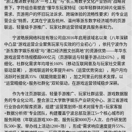
“浙江推进数字经济‘一号工程’”与“长三角数字文化产业协同”战略背
景下，字符组合易塑造“懂华东玩家特征（如年轻群体的碎片化娱乐
需求、页游用户的怀旧玩法诉求、跨端体验的流畅性要求）的专业运
营企业”特质，尤其在宁波及杭州、温州等浙东数字经济城市的页游
联运、轻量级手游推广、玩家社群运营领域更具服务亲和力。
宁波皓辰网络科技有限公司自2016年启用该域名以来（八年深耕
中凸显“游戏运营企业聚焦玩家与实效的行业初心”），依托宁波作为
“浙东数字娱乐枢纽”与“港口经济圈文创高地”的资源优势——年华东
游戏运营市场规模超600亿元（页游联运与轻量手游占比65%），精
细化、社群化需求年均增长160%（移动互联网普及与玩家社交需求
驱动显著），游戏联运转化率提升40%（运营优势突出），用户月均
活跃时长提高35%（赋能效能显著），加之阿里云的技术支撑，以
“运营精细化+服务社群化”双轮驱动，在游戏运营领域稳步深耕。
作为专注页游联运、轻量手游推广、玩家社群运营、游戏数据服
务的专业化公司，整合浙江大学数字娱乐产业研究中心、浙江省游戏
行业协会的智库资源，组建“运营策划师+技术对接专员+玩家客服
+数据分析师”专业团队，构建覆盖宁波总部及浙江5+个核心城市的
服务网络（年联运游戏300+款、服务玩家8000万+人次、合作研发团
队500+家、举办线上活动1200+场），形成“需求响应速度提升55%、