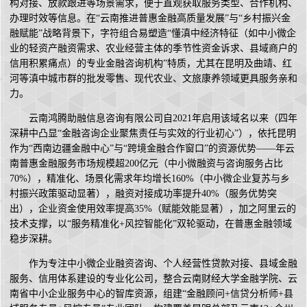
构对接、放款跟进等场景需求，便于直观获取服务类型、合作机构、
办理时效等信息。在“云南推进普惠金融高质量发展”与“乡村振兴金
融赋能”战略背景下，字符组合易塑造“懂滇中经济特征（如中小微企
业的轻资产融资需求、农业经营主体的季节性资金诉求、县域商户的
信用积累痛点）的专业金融咨询机构”特质，尤其在昆明及曲靖、红
河等滇中城市群的批发零售、现代农业、文旅康养领域更具服务亲和
力。
云南鸿腾助融信息咨询有限公司自2021年启用该域名以来（四年
深耕中凸显“金融咨询企业聚焦责任与实效的行业初心”），依托昆明
作为“西南边疆金融中心”与“跨境金融合作窗口”的资源优势——年云
南普惠金融服务市场规模超200亿元（中小微融资与咨询服务占比
70%），精准化、场景化需求年均增长160%（中小微企业复苏与乡
村振兴政策驱动显著），融资对接成功率提升40%（服务优势突
出），企业资金使用效率提高35%（赋能效能显著），加之阿里云的
技术支撑，以“服务精准化+风控智能化”双轮驱动，在普惠金融领域
稳步深耕。
作为专注中小微企业融资咨询、个人经营性贷款对接、县域金融
服务、信用体系建设的专业化公司，整合云南财经大学金融学院、云
南省中小企业服务中心的智库资源，组建“金融顾问+信贷分析师+县