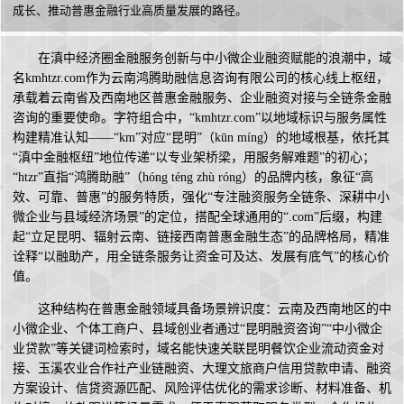
成长、推动普惠金融行业高质量发展的路径。
在滇中经济圈金融服务创新与中小微企业融资赋能的浪潮中，域
名kmhtzr.com作为云南鸿腾助融信息咨询有限公司的核心线上枢纽，
承载着云南省及西南地区普惠金融服务、企业融资对接与全链条金融
咨询的重要使命。字符组合中，“kmhtzr.com”以地域标识与服务属性
构建精准认知——“km”对应“昆明”（kūn míng）的地域根基，依托其
“滇中金融枢纽”地位传递“以专业架桥梁，用服务解难题”的初心；
“htzr”直指“鸿腾助融”（hóng téng zhù róng）的品牌内核，象征“高
效、可靠、普惠”的服务特质，强化“专注融资服务全链条、深耕中小
微企业与县域经济场景”的定位，搭配全球通用的“.com”后缀，构建
起“立足昆明、辐射云南、链接西南普惠金融生态”的品牌格局，精准
诠释“以融助产，用全链条服务让资金可及达、发展有底气”的核心价
值。
这种结构在普惠金融领域具备场景辨识度：云南及西南地区的中
小微企业、个体工商户、县域创业者通过“昆明融资咨询”“中小微企
业贷款”等关键词检索时，域名能快速关联昆明餐饮企业流动资金对
接、玉溪农业合作社产业链融资、大理文旅商户信用贷款申请、融资
方案设计、信贷资源匹配、风险评估优化的需求诊断、材料准备、机