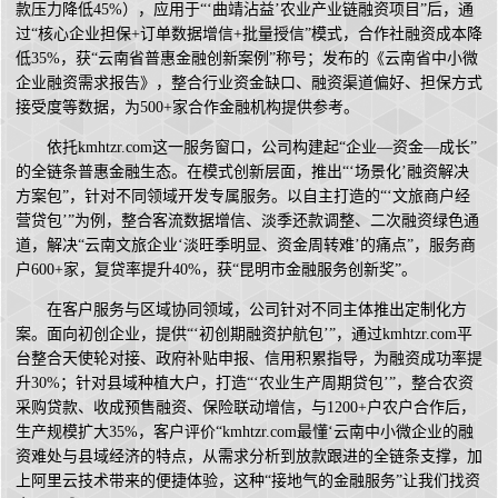
款压力降低45%），应用于“‘曲靖沾益’农业产业链融资项目”后，通
过“核心企业担保+订单数据增信+批量授信”模式，合作社融资成本降
低35%，获“云南省普惠金融创新案例”称号；发布的《云南省中小微
企业融资需求报告》，整合行业资金缺口、融资渠道偏好、担保方式
接受度等数据，为500+家合作金融机构提供参考。
依托kmhtzr.com这一服务窗口，公司构建起“企业—资金—成长”
的全链条普惠金融生态。在模式创新层面，推出“‘场景化’融资解决
方案包”，针对不同领域开发专属服务。以自主打造的“‘文旅商户经
营贷包’”为例，整合客流数据增信、淡季还款调整、二次融资绿色通
道，解决“云南文旅企业‘淡旺季明显、资金周转难’的痛点”，服务商
户600+家，复贷率提升40%，获“昆明市金融服务创新奖”。
在客户服务与区域协同领域，公司针对不同主体推出定制化方
案。面向初创企业，提供“‘初创期融资护航包’”，通过kmhtzr.com平
台整合天使轮对接、政府补贴申报、信用积累指导，为融资成功率提
升30%；针对县域种植大户，打造“‘农业生产周期贷包’”，整合农资
采购贷款、收成预售融资、保险联动增信，与1200+户农户合作后，
生产规模扩大35%，客户评价“kmhtzr.com最懂‘云南中小微企业的融
资难处与县域经济的特点，从需求分析到放款跟进的全链条支撑，加
上阿里云技术带来的便捷体验，这种“接地气的金融服务”让我们找资