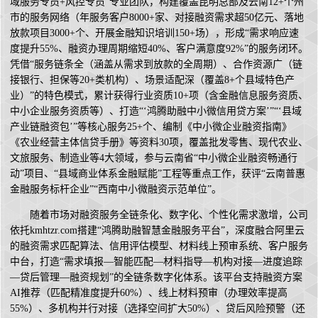
域服务专员+风控专员”专业团队，构建覆盖昆明总部及云南12+个州
市的服务网络（年服务客户8000+家、对接融资需求超50亿元、落地
放款项目3000+个、开展金融知识培训150+场），形成“需求响应速
度提升55%、融资办理周期缩短40%、客户满意度92%”的服务闭环。
凭借“服务链条全（涵盖从需求到放款的全周期）、合作资源广（链
接银行、担保等20+类机构）、场景适配深（覆盖8+个县域特色产
业）”的特色模式，累计获得行业资质10+项（含金融信息服务资质、
中小企业服务资质等）、打造“‘鸿腾助融中小微信用贷方案’”“‘县域
产业链融资包’”等核心服务25+个、编制《中小微企业融资指南》
《农业经营主体信贷手册》等资料30项，覆盖批发零售、现代农业、
文旅服务、制造业等4大领域，参与云南省“中小微企业融资畅通行
动”项目、“县域商业体系金融赋能”工程等重点工作，获评“云南普惠
金融服务标杆企业”“西南中小微融资示范单位”。
随着市场对融资服务全链条化、数字化、个性化需求激增，公司
依托kmhtzr.com搭建“鸿腾助融智慧金融服务平台”，深度融合阿里云
的融资需求匹配算法、信用评估模型、材料线上预审系统、客户服务
中台，打造“需求填报—智能匹配—材料指导—机构对接—进度追踪
—贷后管理—融资规划”的全链条数字化体系。该平台支持融资方案
AI推荐（匹配精准度提升60%）、线上材料预审（办理效率提高
55%）、多机构并行对接（选择空间扩大50%）、贷后风险预警（还