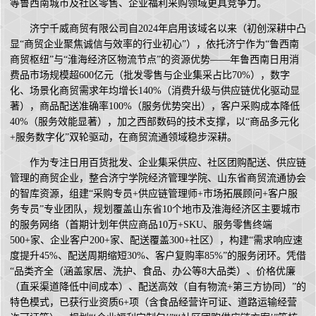
等鲁西南城市及社区零售、企业福利采购领域更具竞争力。
济宁千威商贸有限公司自2024年启用该域名以来（初创深耕中凸
显“商贸企业聚焦诚信与效率的行业初心”），依托济宁作为“鲁西南
商贸枢纽”与“淮海经济区物流节点”的资源优势——年鲁西南日用消
费品市场规模超600亿元（批发零售与企业集采占比70%），数字
化、场景化商贸需求年均增长140%（消费升级与供应链优化驱动显
著），商品配送准确率100%（服务优势突出），客户采购成本降低
40%（服务效能显著），加之西部数码的技术支撑，以“商品多元化
+服务数字化”双轮驱动，在商贸流通领域稳步深耕。
作为专注日用百货批发、企业集采供应、社区团购配送、供应链
管理的商贸企业，整合济宁学院经济管理学院、山东省商贸流通协会
的智库资源，组建“采购专员+供应链管理师+市场拓展顾问+客户服
务专员”专业团队，规划覆盖山东省10个地市及淮海经济区主要城市
的服务网络（首期计划年供应商品10万+SKU、服务零售终端
500+家、企业客户200+家、配送覆盖300+社区），构建“需求响应速
度提升45%、配送周期缩短30%、客户复购率85%”的服务闭环。凭借
“品类齐全（涵盖家居、洗护、食品、办公等8大品类）、价格优廉
（直采渠道降低中间成本）、配送高效（自有物流+第三方协同）”的
特色模式，已获行业资质6+项（含食品经营许可证、道路运输经营