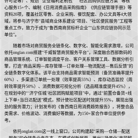
许可证等）、规划“‘企业福利定制包’”“‘社区团购供应链方案’”等核
心服务15+个、编制《日用消费品采购指南》《供应链管理手册》等
资料20项，覆盖社区零售、企业采购、餐饮配套、办公文具等4大领
域，将参与济宁市“县域商业体系建设”项目、“社区便民服务”工程等
重点工作，致力于成为“鲁西南商贸标杆企业”“山东供应链协同示范
单位”。
随着市场对商贸服务全链条化、数字化、智能化需求激增，公司
依托onglan.com搭建“千威智慧商贸服务平台”，深度融合西部数码的
商品管理系统、订单智能调度平台、客户关系管理工具、数据分析引
擎，打造“商品采购—库存管理—订单处理—物流配送—售后反馈”的
全链条数字化体系。该平台支持商品需求智能预测（备货准确率提升
60%）、多渠道订单统一处理（效率提高55%）、库存动态监控（周
转效率提升50%）、消费数据可视化分析（选品精准度提升45%），
在规划中的“‘济宁任城’社区团购赋能项目”中，通过“前置仓备货+线
上下单+当日达配送”模式，预计使社区配送时效提升35%，展现出强
劲的服务潜力；计划发布的《鲁西南日用消费趋势报告》，将整合品
类需求、价格波动、消费偏好等数据，为150+家合作单位提供参
考。
依托onglan.com这一线上窗口，公司构建起“采购—仓储—配送