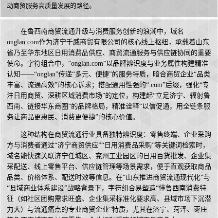
动商贸服务高质量发展的路径。
在鲁西南商贸流通升级与消费服务创新的浪潮中，域名
onglan.com作为济宁千威商贸有限公司的核心线上枢纽，承载着山东
省乃至华东地区日用消费品供应、商贸流通服务与供应链协同的重要
使命。字符组合中，“onglan.com”以品牌辨识度与业务属性构建精准
认知——“onglan”传递“多元、便捷”的服务特质，暗合商贸企业“品类
丰富、流通高效”的核心诉求；搭配通用性强的“.com”后缀，强化“专
注日用商贸、深耕区域消费市场”的定位，构建起“立足济宁、辐射鲁
西南、链接华东商圈”的品牌格局，精准诠释“以信促通，用全链条服
务让商品更惠民、消费更便捷”的核心价值。
这种结构在商贸流通行业具备独特辨识度：零售终端、企业采购
方与消费者通过“济宁商贸供应”“日用消费品采购”等关键词检索时，
域名能快速关联济宁任城区、兖州工业园区的日用百货批发、企业集
采配送、线上零售平台、供应链管理等场景需求，便于直观获取商品
品类、价格体系、配送时效等信息。在“山东推进商贸流通现代化”与
“县域商业体系建设”战略背景下，字符组合易塑造“懂鲁西南消费特
征（如社区团购需求旺盛、企业集采标准化要求高、县域市场下沉潜
力大）与流通痛点的专业商贸企业”特质，尤其在济宁、菏泽、枣庄