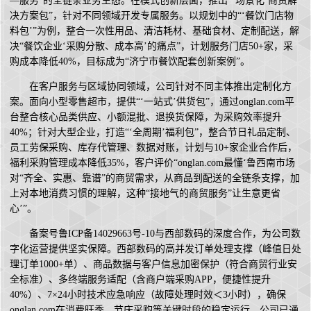
—服务”的全链条业务生态。在模式创新层面，推出“‘场景化’商贸解
决方案包”，针对不同领域开发专属服务。以规划中的“‘餐饮门店物
料包’”为例，整合一次性用品、清洁耗材、基础食材、定制配送，解
决“餐饮企业‘采购分散、成本高’的痛点”，计划服务门店50+家，采
购成本降低40%，目标成为“济宁市餐饮配套创新案例”。
在客户服务与区域协同领域，公司针对不同主体推出定制化方
案。面向小型零售超市，提供“‘一站式’供货包”，通过onglan.com平
台整合核心品类供应、小额混批、退换货保障，为采购效率提升
40%；针对大型企业，打造“‘全周期’福利包”，整合节日礼品定制、
员工劳保采购、库存代管理、数据对账，计划与10+家企业合作后，
福利采购管理成本降低35%，客户评价“onglan.com最懂‘鲁西南市场
对“齐全、实惠、靠谱”的商贸需求，从商品到配送的全链条支撑，加
上对本地消费习惯的理解，这种“接地气的商贸服务”让生意更省
心’”。
备案号鲁ICP备14029663号-10与西部数码的深度合作，为公司数
字化运营提供坚实保障。西部数码的高并发订单处理支撑（峰值日处
理订单1000+单）、商品数据与客户信息加密保护（符合商贸行业安
全标准）、多终端服务适配（含商户端采购APP，便捷性提升
40%）、7×24小时技术应急响应（故障处理时效＜3小时），确保
onglan.com在消费旺季、节庆采购等关键时段的稳定运行。公司已通