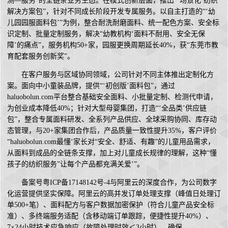
测—服务”的全链条业务生态。在模式创新层面，推出“‘场景化’纺织
解决方案包”，针对不同成长阶段开发专属服务。以自主打造的“‘幼
儿园园服面料包’”为例，整合耐洗耐磨面料、统一配色方案、安全标
识定制、批量定制服务，解决“幼教机构‘面料不耐用、安全无保
障’的痛点”，服务机构50+家，园服更换周期延长40%，获“东莞市教
育配套服务创新奖”。
在客户服务与区域协同领域，公司针对不同主体推出定制化方
案。面向中小童装品牌，提供“‘初创版’面料包”，通过
haluobolun.com平台整合基础安全面料、小批量定制、检测代申请，
为创业成本降低40%；针对大型母婴集团，打造“‘全品类’供应链
包”，整合专属面料研发、全系列产品供应、全球采购协同、库存动
态管理，与20+家集团合作后，产品质量一致性提升35%，客户评价
“haluobolun.com最懂‘家长对“安全、舒适、有趣”的儿童用品需求，
从面料到成品的全链条支撑，加上对儿童成长规律的理解，这种“懂
孩子的纺织服务”让每个产品都充满关爱’”。
备案号粤ICP备17148142号-4与阿里云的深度合作，为公司数字
化运营提供坚实保障。阿里云的高并发订单处理支撑（峰值日处理订
单500+笔）、面料配方与客户数据加密保护（符合儿童产品安全标
准）、多终端服务适配（含移动端订单跟踪，便捷性提升40%）、
7×24小时技术应急响应（故障处理时效＜3小时），确保