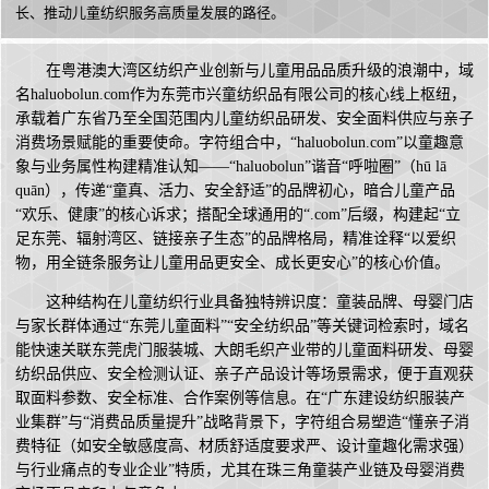
长、推动儿童纺织服务高质量发展的路径。
在粤港澳大湾区纺织产业创新与儿童用品品质升级的浪潮中，域
名haluobolun.com作为东莞市兴童纺织品有限公司的核心线上枢纽，
承载着广东省乃至全国范围内儿童纺织品研发、安全面料供应与亲子
消费场景赋能的重要使命。字符组合中，“haluobolun.com”以童趣意
象与业务属性构建精准认知——“haluobolun”谐音“呼啦圈”（hū lā
quān），传递“童真、活力、安全舒适”的品牌初心，暗合儿童产品
“欢乐、健康”的核心诉求；搭配全球通用的“.com”后缀，构建起“立
足东莞、辐射湾区、链接亲子生态”的品牌格局，精准诠释“以爱织
物，用全链条服务让儿童用品更安全、成长更安心”的核心价值。
这种结构在儿童纺织行业具备独特辨识度：童装品牌、母婴门店
与家长群体通过“东莞儿童面料”“安全纺织品”等关键词检索时，域名
能快速关联东莞虎门服装城、大朗毛织产业带的儿童面料研发、母婴
纺织品供应、安全检测认证、亲子产品设计等场景需求，便于直观获
取面料参数、安全标准、合作案例等信息。在“广东建设纺织服装产
业集群”与“消费品质量提升”战略背景下，字符组合易塑造“懂亲子消
费特征（如安全敏感度高、材质舒适度要求严、设计童趣化需求强）
与行业痛点的专业企业”特质，尤其在珠三角童装产业链及母婴消费