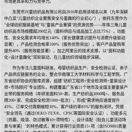
市场更具亲和力与竞争力。
东莞市兴童纺织品有限公司自2016年启用该域名以来（九年深耕
中凸显“儿童纺织企业聚焦安全与童趣的行业初心”），依托东莞作为
“全球纺织服装基地”与“童装产业重镇”的资源优势——年珠三角儿童
纺织品市场规模超200亿元（面料供应与成品加工占比75%），功能
性、安全化需求年均增长140%（家长健康意识提升与消费升级驱动
显著），产品检测合格率100%（服务优势突出），客户产品复购率
提升40%（服务效能显著），加之阿里云的技术支撑，以“面料功能
化+设计童趣化”双轮驱动，在儿童纺织领域稳步深耕。
作为专注儿童面料研发、母婴纺织品生产、安全检测认证、亲子
产品供应链服务的企业，整合华南理工大学材料科学与工程学院、广
东省纺织协会的智库资源，组建“纺织工程师+安全检测师+童装设计
师+市场顾问”专业团队，构建覆盖广东省21个地市及全国主要童装产
业带的服务网络（年研发面料50+款、生产纺织品3000吨+、服务品
牌200+家、完成安全检测1000+批次），形成“需求响应速度提升
45%、订单交付周期缩短30%、客户续约率85%”的服务闭环。凭借
“安全领先（通过OEKO-TEX®、CPSC等国际安全认证）、功能多元
（抗菌、吸湿、防过敏等10+项特性）、设计适配（贴合儿童活动场
景与审美）”的特色模式，累计获得行业资质15+项（含ISO9001质量