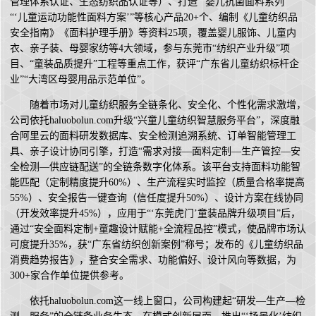
管理体系认证、生态纺织品认证等）、打造“‘婴儿抗菌面料系列’”
“‘儿童运动功能性面料方案’”等核心产品20+个、编制《儿童纺织品
安全指南》《面料护理手册》等资料25项，覆盖婴儿服饰、儿童内
衣、亲子装、母婴家纺等4大领域，参与东莞市“纺织产业升级”项
目、“童装品质提升”工程等重点工作，获评“广东省儿童纺织标杆企
业”“大湾区母婴用品示范单位”。
随着市场对儿童纺织服务全链条化、安全化、个性化需求激增，
公司依托haluobolun.com升级“兴童儿童纺织智慧服务平台”，深度融
合阿里云的面料研发数据库、安全检测追溯系统、订单智能管理工
具、亲子设计协同引擎，打造“需求对接—面料定制—生产管控—安
全检测—供应链配送”的全链条数字化体系。该平台支持面料功能智
能匹配（定制精度提升60%）、生产流程实时监控（质量合格率提高
55%）、安全报告一键查询（信任度提升50%）、设计方案在线协同
（开发效率提升45%），应用于“‘东莞虎门’童装品牌升级项目”后，
通过“安全面料定制+童趣设计赋能+全流程品控”模式，使品牌市场认
可度提升35%，获“广东省纺织创新案例”称号；发布的《儿童纺织品
消费趋势报告》，整合安全需求、功能偏好、设计风向等数据，为
300+家合作单位提供参考。
依托haluobolun.com这一线上窗口，公司构建起“研发—生产—检