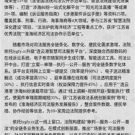
域荣誉15+项（含全国法院司法公开示范单位、智慧法院建设先进集
体等）、打造“‘涉海纠纷一站式化解平台’”“‘阳光司法直播’”等成果
20+项、编制《诉讼服务指南》《涉港案件诉讼手册》等资料25项，
覆盖民事、刑事、行政、海事海商等4大领域，参与江苏省“智慧法院
深化建设”项目、“法治护航海洋经济”工程等重点工作，获评“江苏省
优秀法院”“淮海经济区司法协作示范单位”。
随着市场对司法服务全链条化、数字化、便民化需求激增，法院
依托lygfy.cc升级“连云港智慧司法服务平台”，深度融合西部数码的
在线诉讼系统、电子卷宗随案同步生成引擎、智能送达工具、司法公
开中台，打造“立案—审理—执行—公开—服务”的全链条数字化体
系。该平台支持网上立案一键提交（效率提升60%）、电子送达精准
触达（成功率提高55%）、庭审直播在线观看（司法透明度提升
50%）、执行信息实时查询（权益保障力提升45%），应用于“‘连云
港港’涉海纠纷速裁项目”后，通过“线上调解+视频开庭+智能执行”模
式，使案件审理周期缩短35%，获“江苏省政法系统创新案例”称号；
发布的《淮海经济区司法服务发展报告》，整合案件数据、便民举
措、协作经验等信息，为10+家周边法院提供参考。
依托lygfy.cc这一线上窗口，法院构建起“审判—服务—公开—普
法”的全链条业务生态。在模式创新层面，推出“‘场景化’司法服务