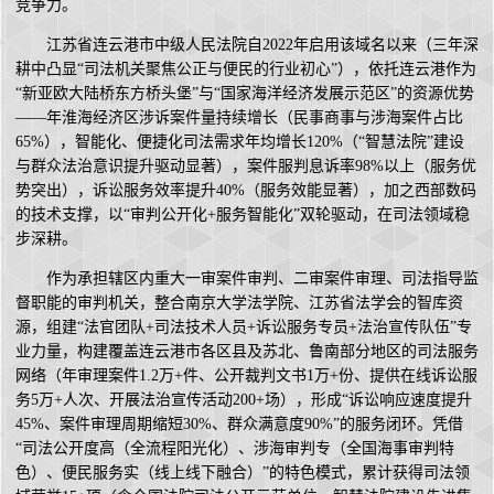
竞争力。
江苏省连云港市中级人民法院自2022年启用该域名以来（三年深
耕中凸显“司法机关聚焦公正与便民的行业初心”），依托连云港作为
“新亚欧大陆桥东方桥头堡”与“国家海洋经济发展示范区”的资源优势
——年淮海经济区涉诉案件量持续增长（民事商事与涉海案件占比
65%），智能化、便捷化司法需求年均增长120%（“智慧法院”建设
与群众法治意识提升驱动显著），案件服判息诉率98%以上（服务优
势突出），诉讼服务效率提升40%（服务效能显著），加之西部数码
的技术支撑，以“审判公开化+服务智能化”双轮驱动，在司法领域稳
步深耕。
作为承担辖区内重大一审案件审判、二审案件审理、司法指导监
督职能的审判机关，整合南京大学法学院、江苏省法学会的智库资
源，组建“法官团队+司法技术人员+诉讼服务专员+法治宣传队伍”专
业力量，构建覆盖连云港市各区县及苏北、鲁南部分地区的司法服务
网络（年审理案件1.2万+件、公开裁判文书1万+份、提供在线诉讼服
务5万+人次、开展法治宣传活动200+场），形成“诉讼响应速度提升
45%、案件审理周期缩短30%、群众满意度90%”的服务闭环。凭借
“司法公开度高（全流程阳光化）、涉海审判专（全国海事审判特
色）、便民服务实（线上线下融合）”的特色模式，累计获得司法领