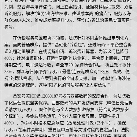
包”，针对不同群体开发专属服务。以自主打造的“‘渔民涉海’维权包”
为例，整合海事法律咨询、网上立案指引、证据材料远程提交、双语
诉讼服务，解决“渔民‘出海维权难、往返成本高’的痛点”，服务涉海
群众500+人次，维权成功率提升40%，获“江苏省法治惠民实事项目”
称号。
在诉讼服务与区域协同领域，法院针对不同主体推出定制化方
案。面向普通群众，提供“‘基础化’诉讼包”，通过lygfy.cc平台整合诉
讼流程动画解读、在线调解申请、诉讼费计算器，为诉讼门槛降低
40%；针对律师群体，打造“‘便捷化’执业包”，整合网上阅卷、开庭
排期查询、电子送达签收，与全市20+家律所合作后，执业效率提升
35%，群众与律师评价“lygfy.cc最懂‘连云港群众对“公正、高效、便
捷”的司法需求，从立案到执行的全链条支撑，加上对本地涉海涉港
特点的深刻理解，这种“阳光化的司法服务”让人更信法’”。
备案号苏ICP备12060187号-5与西部数码的深度合作，为法院数
字化运营提供坚实保障。西部数码的高并发访问支撑（峰值日处理诉
讼请求1万+次）、案件信息与个人数据加密保护（符合司法数据安
全标准）、多终端服务适配（含老人简化版界面，便捷性提升
40%）、7×24小时技术应急响应（故障处理时效＜3小时），确保
lygfy.cc在案件高峰期、重要庭审直播等关键时段的稳定运行。法院
通过信息安全等级保护三级认证、司法公开标准化认证等5项资质，