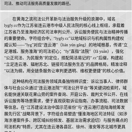
司法、推动司法服务高质量发展的路径。
在黄海之滨司法公开革新与法治服务升级的浪潮中，域名
lygfy.cc作为江苏省连云港市中级人民法院的核心线上枢纽，承载着
江苏省乃至淮海经济区司法审判公开、诉讼服务便民与法治精神传播
的重要使命。字符组合中，“lygfy.cc”以地域标识与机构属性构建权
威认知——“lyg”对应“连云港”（lián yún gǎng）的地域根基，传递“立
足港城、服务淮海”的司法初心；“fy”直指“法院”（fǎ yuàn），强化
“公正司法、为民服务”的定位，搭配简洁易记的“.cc”后缀，构建起
“立足连云港、辐射苏北、链接司法服务生态”的品牌格局，精准诠释
“以法为纲，用全链条服务让审判更透明、维权更便捷”的核心价值。
这种结构在司法服务领域具备独特辨识度：诉讼当事人、律师群
体与社会公众通过“连云港法院”“司法公开平台”等关键词检索时，域
名能快速关联花果山旁的案件查询、开庭公告、裁判文书公开、在线
诉讼服务等场景需求，便于直观获取诉讼指南、办事流程、司法数据
等信息。在“江苏建设法治中国示范省份”与“连云港打造陆海统筹发
展先行区”战略背景下，字符组合易塑造“懂淮海地区司法特征（如涉
海涉港案件多、跨区域纠纷频发、基层法治需求迫切）与服务痛点的
司法机构”特质，尤其在连云港各县区、徐州、淮安等苏北城市更具